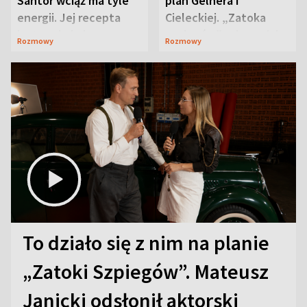
Santor wciąż ma tyle
plan Gelnera i
energii. Jej recepta
Cieleckiej. „Zatoka
jest zaskakująco
szpiegów” od razu ich
Rozmowy
Rozmowy
prosta
zaskoczyła
To działo się z nim na planie
„Zatoki Szpiegów”. Mateusz
Janicki odsłonił aktorski