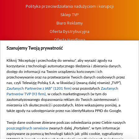
Polityka przeciwdziałania nadużyciom i korupcji
Sklep TVP
Biuro Reklamy
Oferta Dystrybucyjna
Oferta Handlowa
Dostępność
Szanujemy Twoją prywatność
Moje zgody
Kliknij "Akceptuję i przechodzę do serwisu", aby wyrazić zgody na
Procedura zgłoszeń wewnętrznych
korzystanie z technologii automatycznego śledzenia i zbierania danych,
dostęp do informacji na Twoim urządzeniu końcowym i ich
przechowywanie oraz na przetwarzanie Twoich danych osobowych przez
nas, czyli Telewizję Polską S.A. w likwidacji (zwaną dalej również „TVP”),
Zaufanych Partnerów z IAB* (1201 firm)
oraz pozostałych
Zaufanych
Partnerów TVP (93 firm)
, w celach marketingowych (w tym do
zautomatyzowanego dopasowania reklam do Twoich zainteresowań i
mierzenia ich skuteczności) i pozostałych, które wskazujemy poniżej, a
także zgody na udostępnianie przez nas identyfikatora PPID do Google.
Twoje dane osobowe zbierane podczas odwiedzania przez Ciebie naszych
poszczególnych serwisów
zwanych dalej „Portalem”, w tym informacje
zapisywane za pomocą technologii takich jak: pliki cookie, sygnalizatory