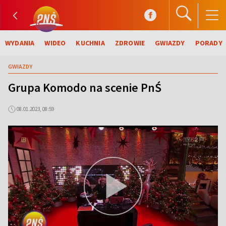
WYDANIA
WIDEO
KUCHNIA
ZDROWIE
GWIAZDY
PORADY
GWIAZDY
Grupa Komodo na scenie PnŚ
08.01.2023, 08:59