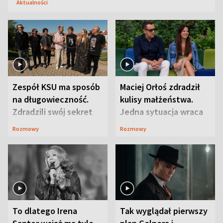
Aktualności
Zespół KSU ma sposób
Maciej Orłoś zdradził
na długowieczność.
kulisy małżeństwa.
Zdradzili swój sekret
Jedna sytuacja wraca
jak bumerang
Rozmowy
Rozmowy
To dlatego Irena
Tak wyglądał pierwszy