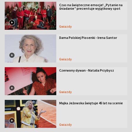
Czas na świąteczne emocje! „Pytanie na
śniadanie” prezentuje wyjątkowy spot
Gwiazdy
Dama Polskiej Piosenki - Irena Santor
Gwiazdy
Czerwony dywan - Natalia Przybysz
Gwiazdy
Majka Jeżowska świętuje 45 lat na scenie
Gwiazdy