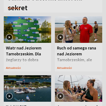
sekret
Rozmowy
Wiatr nad Jeziorem
Ruch od samego rana
Tarnobrzeskim. Dla
nad Jeziorem
żeglarzy to dobra
Tarnobrzeskim, ale
wiadomość
ważna jest jedna
Aktualności
Aktualności
zasada