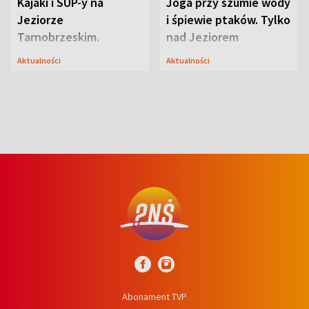
Kajaki i SUP-y na
Joga przy szumie wody
Jeziorze
i śpiewie ptaków. Tylko
Tarnobrzeskim.
nad Jeziorem
Przyrodnicy zwracają
Tarnobrzeskim
Aktualności
Aktualności
uwagę na coś jeszcze
Abonament TVP