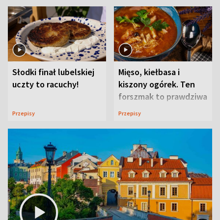
Słodki finał lubelskiej
Mięso, kiełbasa i
uczty to racuchy!
kiszony ogórek. Ten
forszmak to prawdziwa
uczta
Przepisy
Przepisy