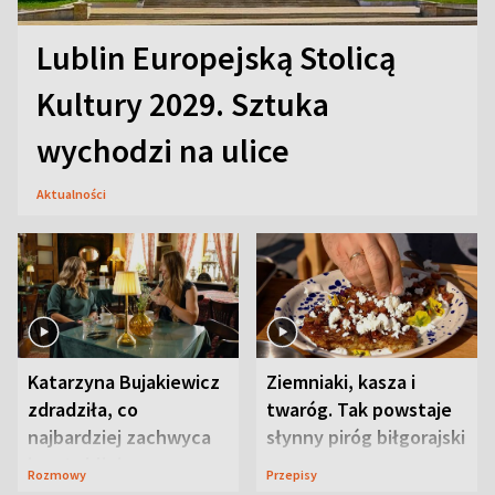
Lublin Europejską Stolicą
Kultury 2029. Sztuka
wychodzi na ulice
Aktualności
Katarzyna Bujakiewicz
Ziemniaki, kasza i
zdradziła, co
twaróg. Tak powstaje
najbardziej zachwyca
słynny piróg biłgorajski
ją w Lublinie
Rozmowy
Przepisy