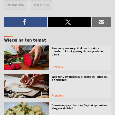
#MAURITIUS
#SRI LANKA
Więcej na ten temat
Pieczony ser koryciński na buraku z
miodem. Prosty pomysł na wyraziste
danie
Przepisy
Wędzony twarożek w pierogach – prosto,
a genialnie!
Przepisy
Domowe pyzy z kaczką. Szybki sposób na
elegancki obiad