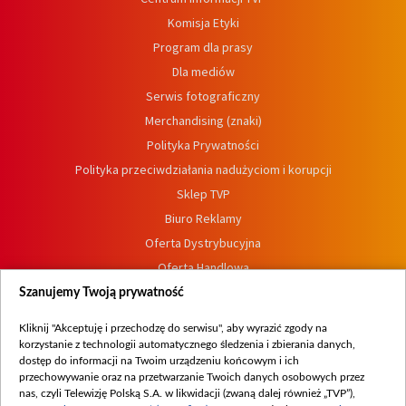
Komisja Etyki
Program dla prasy
Dla mediów
Serwis fotograficzny
Merchandising (znaki)
Polityka Prywatności
Polityka przeciwdziałania nadużyciom i korupcji
Sklep TVP
Biuro Reklamy
Oferta Dystrybucyjna
Oferta Handlowa
Dostępność
Szanujemy Twoją prywatność
Moje zgody
Kliknij "Akceptuję i przechodzę do serwisu", aby wyrazić zgody na
Procedura zgłoszeń wewnętrznych
korzystanie z technologii automatycznego śledzenia i zbierania danych,
dostęp do informacji na Twoim urządzeniu końcowym i ich
przechowywanie oraz na przetwarzanie Twoich danych osobowych przez
nas, czyli Telewizję Polską S.A. w likwidacji (zwaną dalej również „TVP”),