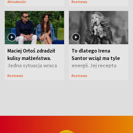
Aktualności
Rozmowy
Maciej Orłoś zdradził
To dlatego Irena
kulisy małżeństwa.
Santor wciąż ma tyle
Jedna sytuacja wraca
energii. Jej recepta
jak bumerang
jest zaskakująco
Rozmowy
Rozmowy
prosta