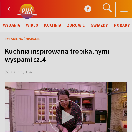
WYDANIA
WIDEO
KUCHNIA
ZDROWIE
GWIAZDY
PORADY
PYTANIE NA ŚNIADANIE
Kuchnia inspirowana tropikalnymi
wyspami cz.4
08.01.2023, 08:56