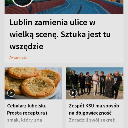
Lublin zamienia ulice w
wielką scenę. Sztuka jest tu
wszędzie
Aktualności
Cebularz lubelski.
Zespół KSU ma sposób
Prosta receptura i
na długowieczność.
smak, który zna
Zdradzili swój sekret
Lubelszczyzna