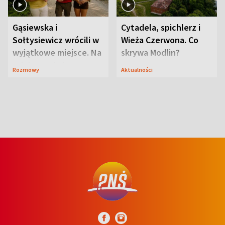
Gąsiewska i
Cytadela, spichlerz i
Sołtysiewicz wrócili w
Wieża Czerwona. Co
wyjątkowe miejsce. Na
skrywa Modlin?
szlaku czekał
Rozmowy
Aktualności
niedźwiedź