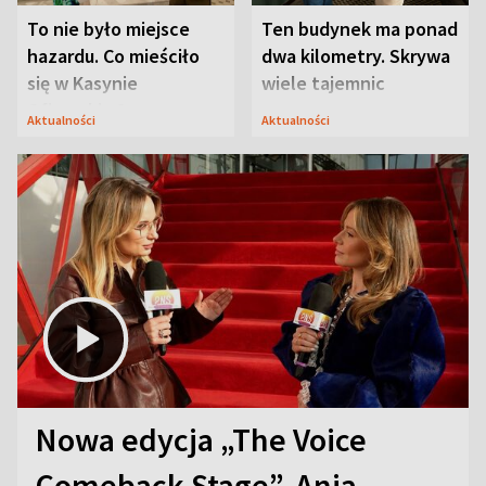
To nie było miejsce
Ten budynek ma ponad
hazardu. Co mieściło
dwa kilometry. Skrywa
się w Kasynie
wiele tajemnic
Oficerskim?
Aktualności
Aktualności
Nowa edycja „The Voice
Comeback Stage”. Ania