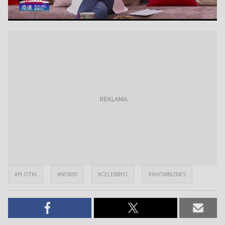
#PLOTKI
#NEWSY
#CELEBRYCI
#SHOWBIZNES