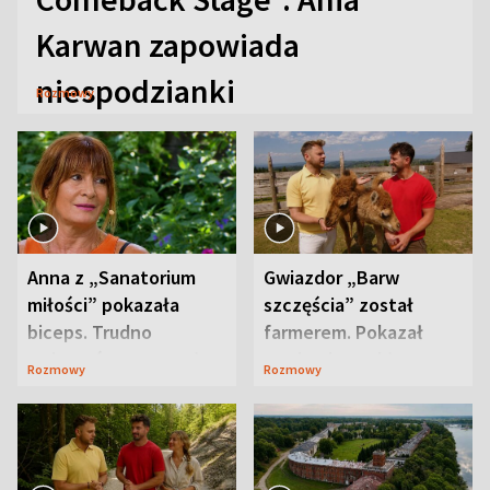
Karwan zapowiada
niespodzianki
Rozmowy
Anna z „Sanatorium
Gwiazdor „Barw
miłości” pokazała
szczęścia” został
biceps. Trudno
farmerem. Pokazał
uwierzyć, co przeszła
swoje niezwykłe
Rozmowy
Rozmowy
wcześniej
ranczo