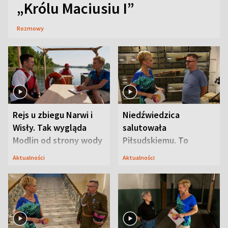
„Królu Maciusiu I”
Rozmowy
Rejs u zbiegu Narwi i
Niedźwiedzica
Wisły. Tak wygląda
salutowała
Modlin od strony wody
Piłsudskiemu. To
niejedyna tajemnica
Aktualności
Aktualności
Modlina