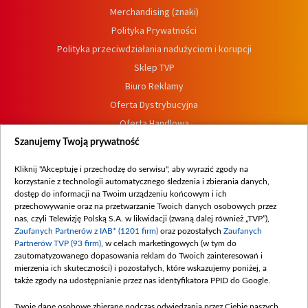
Merchandising (znaki)
Polityka Prywatności
Polityka przeciwdziałania nadużyciom i korupcji
Sklep TVP
Biuro Reklamy
Oferta Dystrybucyjna
Oferta Handlowa
Dostępność
Szanujemy Twoją prywatność
Moje zgody
Kliknij "Akceptuję i przechodzę do serwisu", aby wyrazić zgody na
Procedura zgłoszeń wewnętrznych
korzystanie z technologii automatycznego śledzenia i zbierania danych,
dostęp do informacji na Twoim urządzeniu końcowym i ich
przechowywanie oraz na przetwarzanie Twoich danych osobowych przez
nas, czyli Telewizję Polską S.A. w likwidacji (zwaną dalej również „TVP”),
Zaufanych Partnerów z IAB* (1201 firm)
oraz pozostałych
Zaufanych
Partnerów TVP (93 firm)
, w celach marketingowych (w tym do
zautomatyzowanego dopasowania reklam do Twoich zainteresowań i
mierzenia ich skuteczności) i pozostałych, które wskazujemy poniżej, a
także zgody na udostępnianie przez nas identyfikatora PPID do Google.
Twoje dane osobowe zbierane podczas odwiedzania przez Ciebie naszych