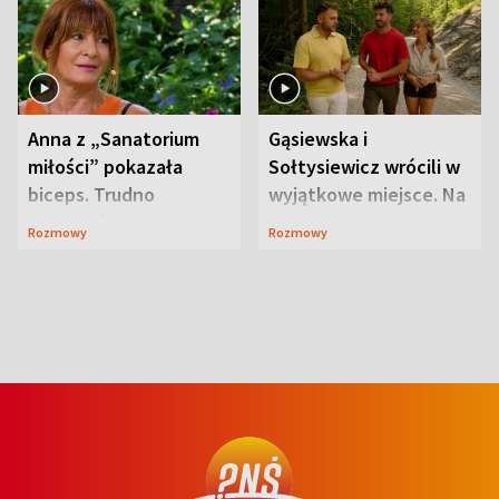
Anna z „Sanatorium
Gąsiewska i
miłości” pokazała
Sołtysiewicz wrócili w
biceps. Trudno
wyjątkowe miejsce. Na
uwierzyć, co przeszła
szlaku czekał
Rozmowy
Rozmowy
wcześniej
niedźwiedź