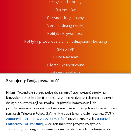
Program dla prasy
Dla mediów
Serwis fotograficzny
Merchandising (znaki)
Polityka Prywatności
Polityka przeciwdziałania nadużyciom i korupcji
Sklep TVP
Biuro Reklamy
Oferta Dystrybucyjna
Oferta Handlowa
Dostępność
Szanujemy Twoją prywatność
Moje zgody
Kliknij "Akceptuję i przechodzę do serwisu", aby wyrazić zgody na
Procedura zgłoszeń wewnętrznych
korzystanie z technologii automatycznego śledzenia i zbierania danych,
dostęp do informacji na Twoim urządzeniu końcowym i ich
przechowywanie oraz na przetwarzanie Twoich danych osobowych przez
nas, czyli Telewizję Polską S.A. w likwidacji (zwaną dalej również „TVP”),
Zaufanych Partnerów z IAB* (1201 firm)
oraz pozostałych
Zaufanych
Partnerów TVP (93 firm)
, w celach marketingowych (w tym do
zautomatyzowanego dopasowania reklam do Twoich zainteresowań i