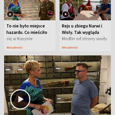
To nie było miejsce
Rejs u zbiegu Narwi i
hazardu. Co mieściło
Wisły. Tak wygląda
się w Kasynie
Modlin od strony wody
Oficerskim?
Aktualności
Aktualności