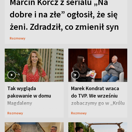
Marcin Korcz z serialu „Na
dobre i na złe” ogłosił, że się
żeni. Zdradził, co zmienił syn
Rozmowy
Tak wygląda
Marek Kondrat wraca
pakowanie w domu
do TVP. We wrześniu
Magdaleny
zobaczymy go w „Królu
Waligórskiej-Lisieckiej.
Maciusiu I”
Rozmowy
Rozmowy
Mąż nie odpuszcza