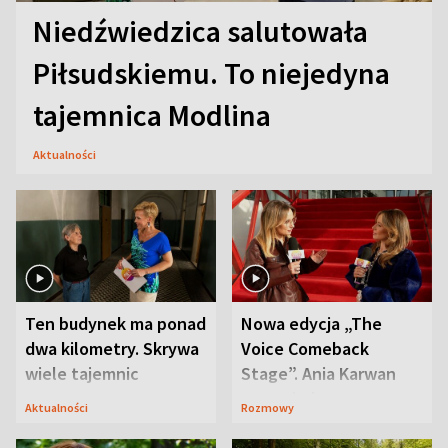
Niedźwiedzica salutowała
Piłsudskiemu. To niejedyna
tajemnica Modlina
Aktualności
Ten budynek ma ponad
Nowa edycja „The
dwa kilometry. Skrywa
Voice Comeback
wiele tajemnic
Stage”. Ania Karwan
zapowiada
Aktualności
Rozmowy
niespodzianki