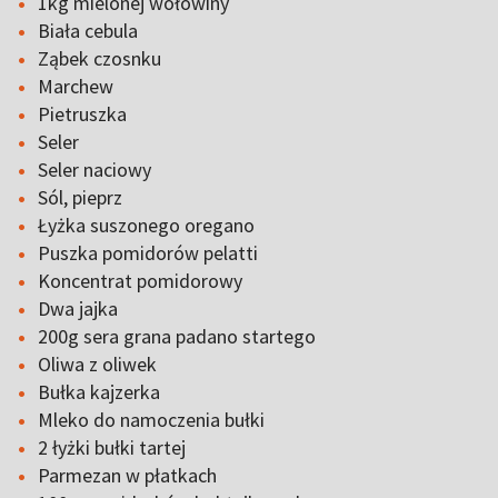
1kg mielonej wołowiny
Biała cebula
Ząbek czosnku
Marchew
Pietruszka
Seler
Seler naciowy
Sól, pieprz
Łyżka suszonego oregano
Puszka pomidorów pelatti
Koncentrat pomidorowy
Dwa jajka
200g sera grana padano startego
Oliwa z oliwek
Bułka kajzerka
Mleko do namoczenia bułki
2 łyżki bułki tartej
Parmezan w płatkach