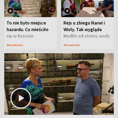
To nie było miejsce
Rejs u zbiegu Narwi i
hazardu. Co mieściło
Wisły. Tak wygląda
się w Kasynie
Modlin od strony wody
Oficerskim?
Aktualności
Aktualności