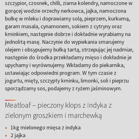
szczypior, czosnek, chilli, ziarna kolendry, namoczone w
gorącej wodzie orzechy nerkowca, jajka, namoczona
bułkę w mleku i doprawiamy solą, pieprzem, kurkumą,
garam masala, cynamonem, sokiem z cytryny oraz
kminkiem, następnie dobrze i dokładnie wyrabiamy na
jednolitą masę. Naczynie do wypiekania smarujemy
olejem i obsypujemy bułką tartą, strzepując jej nadmiar,
następnie do środka przekładamy mięso i dokładnie je
upychamy i wyrównujemy. Wkładamy do piekarnika,
ustawiając odpowiedni program. W tym czasie z
jogurtu, mięty, szczypty kminku, limonki, soli i pieprzu
sporządzamy sos, podajemy z ryżem jaśminowym.
Meatloaf – pieczony klops z indyka z
zielonym groszkiem i marchewką
1kg mielonego mięsa z indyka
2 jajka