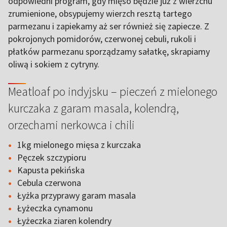
odpowiedni program, gdy mięso będzie już z wierzchu
zrumienione, obsypujemy wierzch resztą tartego
parmezanu i zapiekamy aż ser również się zapiecze. Z
pokrojonych pomidorów, czerwonej cebuli, rukoli i
płatków parmezanu sporządzamy sałatkę, skrapiamy
oliwą i sokiem z cytryny.
Meatloaf po indyjsku – pieczeń z mielonego
kurczaka z garam masala, kolendrą,
orzechami nerkowca i chili
1kg mielonego mięsa z kurczaka
Pęczek szczypioru
Kapusta pekińska
Cebula czerwona
Łyżka przyprawy garam masala
Łyżeczka cynamonu
Łyżeczka ziaren kolendry