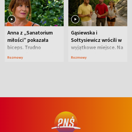
Anna z „Sanatorium
Gąsiewska i
miłości” pokazała
Sołtysiewicz wrócili w
biceps. Trudno
wyjątkowe miejsce. Na
uwierzyć, co przeszła
szlaku czekał
Rozmowy
Rozmowy
wcześniej
niedźwiedź