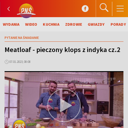
WYDANIA
WIDEO
KUCHNIA
ZDROWIE
GWIAZDY
PORADY
PYTANIE NA ŚNIADANIE
Meatloaf - pieczony klops z indyka cz.2
07.01.2023, 08:08