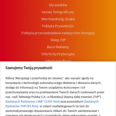
Dla mediów
Serwis fotograficzny
Merchandising (znaki)
Polityka Prywatności
Polityka przeciwdziałania nadużyciom i korupcji
Sklep TVP
Biuro Reklamy
Oferta Dystrybucyjna
Oferta Handlowa
Dostępność
Szanujemy Twoją prywatność
Moje zgody
Kliknij "Akceptuję i przechodzę do serwisu", aby wyrazić zgody na
Procedura zgłoszeń wewnętrznych
korzystanie z technologii automatycznego śledzenia i zbierania danych,
dostęp do informacji na Twoim urządzeniu końcowym i ich
przechowywanie oraz na przetwarzanie Twoich danych osobowych przez
nas, czyli Telewizję Polską S.A. w likwidacji (zwaną dalej również „TVP”),
Zaufanych Partnerów z IAB* (1201 firm)
oraz pozostałych
Zaufanych
Partnerów TVP (93 firm)
, w celach marketingowych (w tym do
zautomatyzowanego dopasowania reklam do Twoich zainteresowań i
mierzenia ich skuteczności) i pozostałych, które wskazujemy poniżej, a