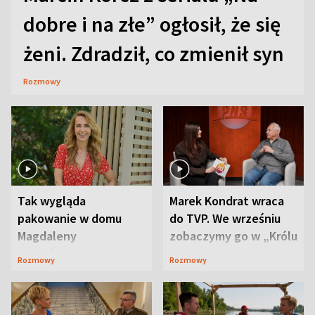
dobre i na złe” ogłosił, że się
żeni. Zdradził, co zmienił syn
Rozmowy
Tak wygląda
Marek Kondrat wraca
pakowanie w domu
do TVP. We wrześniu
Magdaleny
zobaczymy go w „Królu
Waligórskiej-Lisieckiej.
Maciusiu I”
Rozmowy
Rozmowy
Mąż nie odpuszcza