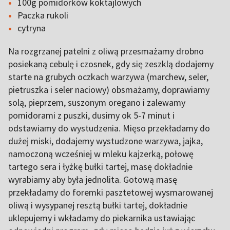
100g pomidorków koktajlowych
Paczka rukoli
cytryna
Na rozgrzanej patelni z oliwą przesmażamy drobno
posiekaną cebulę i czosnek, gdy się zeszklą dodajemy
starte na grubych oczkach warzywa (marchew, seler,
pietruszka i seler naciowy) obsmażamy, doprawiamy
solą, pieprzem, suszonym oregano i zalewamy
pomidorami z puszki, dusimy ok 5-7 minut i
odstawiamy do wystudzenia. Mięso przekładamy do
dużej miski, dodajemy wystudzone warzywa, jajka,
namoczoną wcześniej w mleku kajzerką, połowę
tartego sera i łyżkę bułki tartej, masę dokładnie
wyrabiamy aby była jednolita. Gotową masę
przekładamy do foremki pasztetowej wysmarowanej
oliwą i wysypanej resztą bułki tartej, dokładnie
uklepujemy i wkładamy do piekarnika ustawiając