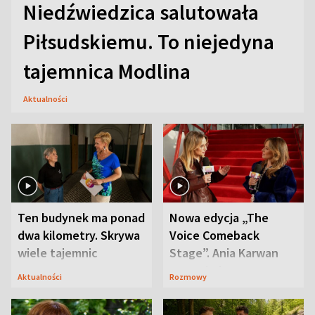
Niedźwiedzica salutowała
Piłsudskiemu. To niejedyna
tajemnica Modlina
Aktualności
Ten budynek ma ponad
Nowa edycja „The
dwa kilometry. Skrywa
Voice Comeback
wiele tajemnic
Stage”. Ania Karwan
zapowiada
Aktualności
Rozmowy
niespodzianki