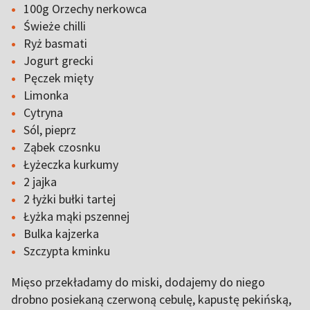
100g Orzechy nerkowca
Świeże chilli
Ryż basmati
Jogurt grecki
Pęczek mięty
Limonka
Cytryna
Sól, pieprz
Ząbek czosnku
Łyżeczka kurkumy
2 jajka
2 łyżki bułki tartej
Łyżka mąki pszennej
Bulka kajzerka
Szczypta kminku
Mięso przekładamy do miski, dodajemy do niego
drobno posiekaną czerwoną cebulę, kapustę pekińską,