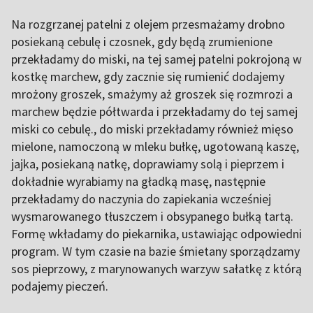
Na rozgrzanej patelni z olejem przesmażamy drobno
posiekaną cebulę i czosnek, gdy będą zrumienione
przekładamy do miski, na tej samej patelni pokrojoną w
kostkę marchew, gdy zacznie się rumienić dodajemy
mrożony groszek, smażymy aż groszek się rozmrozi a
marchew będzie półtwarda i przekładamy do tej samej
miski co cebulę., do miski przekładamy również mięso
mielone, namoczoną w mleku bułkę, ugotowaną kaszę,
jajka, posiekaną natkę, doprawiamy solą i pieprzem i
dokładnie wyrabiamy na gładką masę, następnie
przekładamy do naczynia do zapiekania wcześniej
wysmarowanego tłuszczem i obsypanego bułką tartą.
Formę wkładamy do piekarnika, ustawiając odpowiedni
program. W tym czasie na bazie śmietany sporządzamy
sos pieprzowy, z marynowanych warzyw sałatkę z którą
podajemy pieczeń.