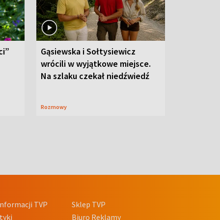
ci”
Gąsiewska i Sołtysiewicz
wrócili w wyjątkowe miejsce.
Na szlaku czekał niedźwiedź
Rozmowy
nformacji TVP
Sklep TVP
tyki
Biuro Reklamy