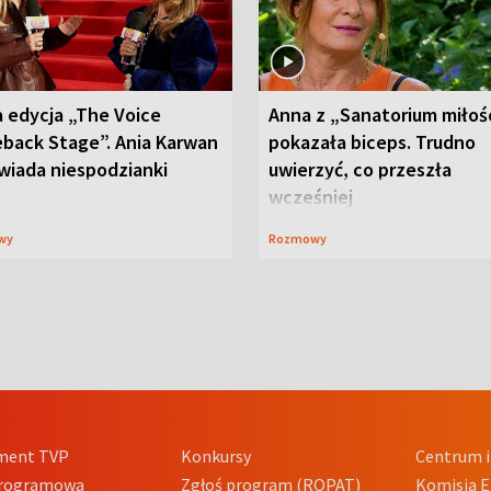
 edycja „The Voice
Anna z „Sanatorium miłoś
back Stage”. Ania Karwan
pokazała biceps. Trudno
wiada niespodzianki
uwierzyć, co przeszła
wcześniej
wy
Rozmowy
ment TVP
Konkursy
Centrum i
Programowa
Zgłoś program (ROPAT)
Komisja E