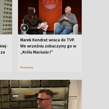
Marek Kondrat wraca do TVP.
iej-
We wrześniu zobaczymy go w
cza
„Królu Maciusiu I”
Rozmowy