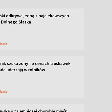
ski odkrywa jedną z najciekawszych
 Dolnego Śląska
danie
lnik szuka żony” o cenach truskawek.
oda uderzają w rolników
danie
ska o tajemniczej chorobie mięśni