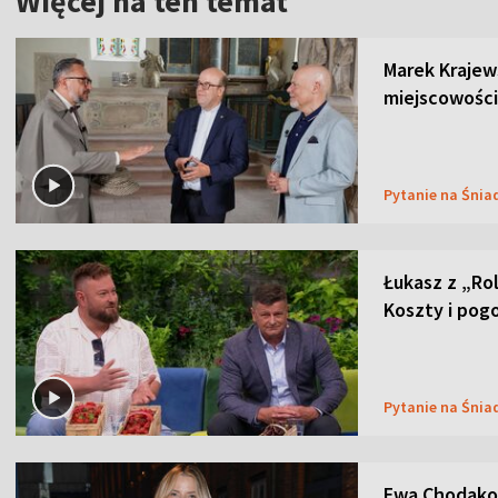
Więcej na ten temat
Marek Krajew
miejscowości
Pytanie na Śnia
Łukasz z „Ro
Koszty i pog
Pytanie na Śnia
Ewa Chodakow