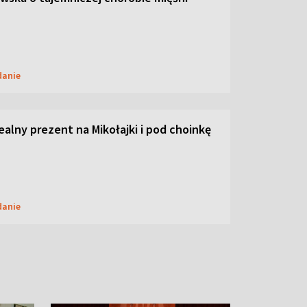
danie
dealny prezent na Mikołajki i pod choinkę
danie