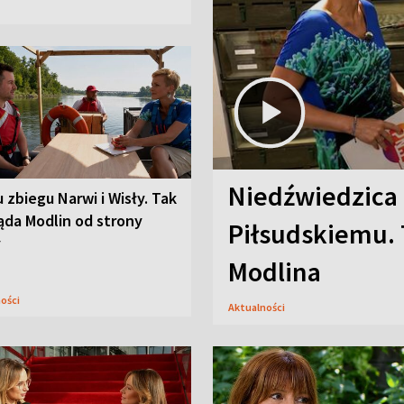
Niedźwiedzica
u zbiegu Narwi i Wisły. Tak
ąda Modlin od strony
Piłsudskiemu. 
y
Modlina
ności
Aktualności