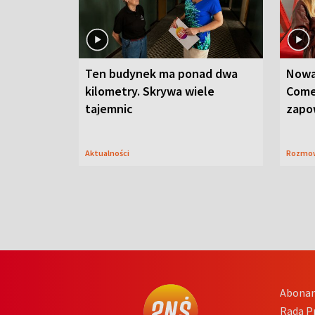
Ten budynek ma ponad dwa
Nowa
kilometry. Skrywa wiele
Come
tajemnic
zapo
Aktualności
Rozmo
Abona
Rada 