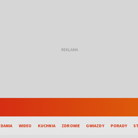
DANIA
WIDEO
KUCHNIA
ZDROWIE
GWIAZDY
PORADY
S