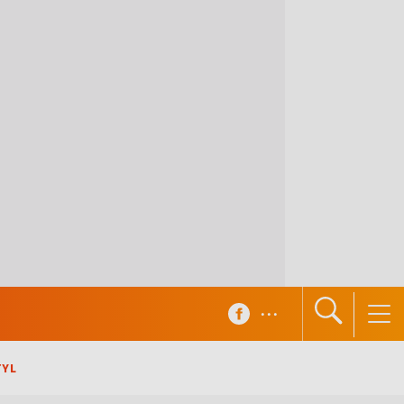
...
TYL