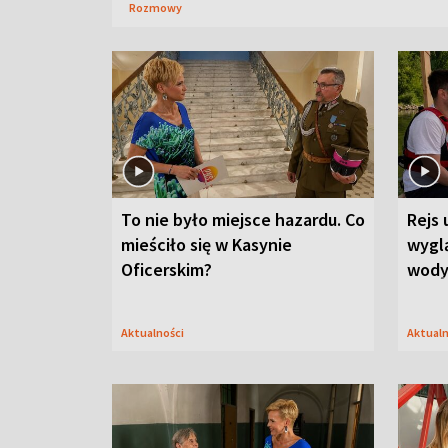
Rozmowy
To nie było miejsce hazardu. Co
Rejs 
mieściło się w Kasynie
wygl
Oficerskim?
wod
Aktualności
Aktual