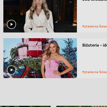
Pytanie na Śnia
Biżuteria – i
Pytanie na Śnia