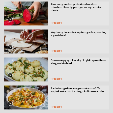
Pieczony ser koryciński na buraku z
miodem. Prosty pomysł na wyraziste
danie
Przepisy
Wędzony twarożek w pierogach – prosto,
a genialnie!
Przepisy
Domowe pyzy z kaczką. Szybki sposób na
elegancki obiad
Przepisy
Za dużo ugotowanego makaronu? Ta
zapiekanka zrobi z niego kulinarne cudo
Przepisy