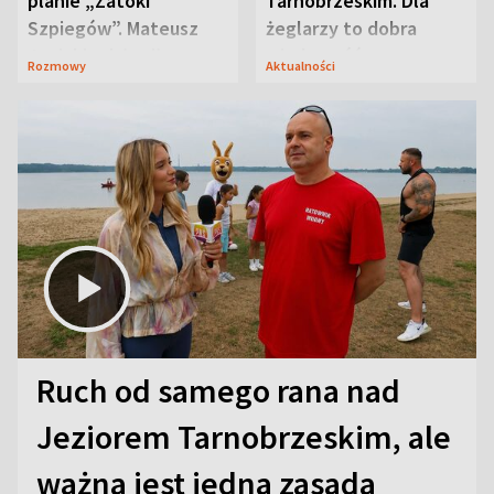
planie „Zatoki
Tarnobrzeskim. Dla
Szpiegów”. Mateusz
żeglarzy to dobra
Janicki odsłonił
wiadomość
Rozmowy
Aktualności
aktorski sekret
Ruch od samego rana nad
Jeziorem Tarnobrzeskim, ale
ważna jest jedna zasada