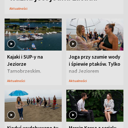
Aktualności
Kajaki i SUP-y na
Joga przy szumie wody
Jeziorze
i śpiewie ptaków. Tylko
Tarnobrzeskim.
nad Jeziorem
Przyrodnicy zwracają
Tarnobrzeskim
Aktualności
Aktualności
uwagę na coś jeszcze
Kiedyś wydobywano tu
Marcin Korcz z serialu