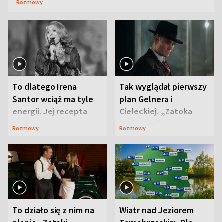
Rozmowy
To dlatego Irena
Tak wyglądał pierwszy
Santor wciąż ma tyle
plan Gelnera i
energii. Jej recepta
Cieleckiej. „Zatoka
jest zaskakująco
szpiegów” od razu ich
Rozmowy
Rozmowy
prosta
zaskoczyła
To działo się z nim na
Wiatr nad Jeziorem