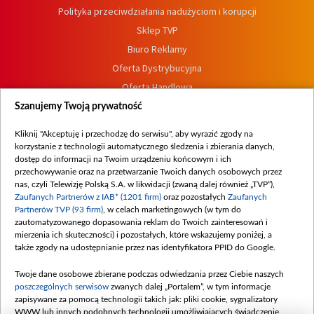
Polityka przeciwdziałania nadużyciom i korupcji
Sklep TVP
Biuro Reklamy
Oferta Dystrybucyjna
Oferta Handlowa
Dostępność
Szanujemy Twoją prywatność
Moje zgody
Kliknij "Akceptuję i przechodzę do serwisu", aby wyrazić zgody na
Procedura zgłoszeń wewnętrznych
korzystanie z technologii automatycznego śledzenia i zbierania danych,
dostęp do informacji na Twoim urządzeniu końcowym i ich
przechowywanie oraz na przetwarzanie Twoich danych osobowych przez
nas, czyli Telewizję Polską S.A. w likwidacji (zwaną dalej również „TVP”),
Zaufanych Partnerów z IAB* (1201 firm)
oraz pozostałych
Zaufanych
Partnerów TVP (93 firm)
, w celach marketingowych (w tym do
zautomatyzowanego dopasowania reklam do Twoich zainteresowań i
mierzenia ich skuteczności) i pozostałych, które wskazujemy poniżej, a
także zgody na udostępnianie przez nas identyfikatora PPID do Google.
Twoje dane osobowe zbierane podczas odwiedzania przez Ciebie naszych
poszczególnych serwisów
zwanych dalej „Portalem”, w tym informacje
zapisywane za pomocą technologii takich jak: pliki cookie, sygnalizatory
WWW lub innych podobnych technologii umożliwiających świadczenie