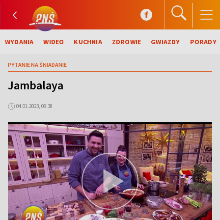
WYDANIA
WIDEO
KUCHNIA
ZDROWIE
GWIAZDY
PORADY
PYTANIE NA ŚNIADANIE
Jambalaya
04.01.2023, 09:38