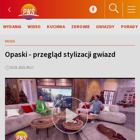
WYDANIA
WIDEO
KUCHNIA
ZDROWIE
GWIAZDY
PORADY
MODA
Opaski - przegląd stylizacji gwiazd
03.01.2023, 09:17