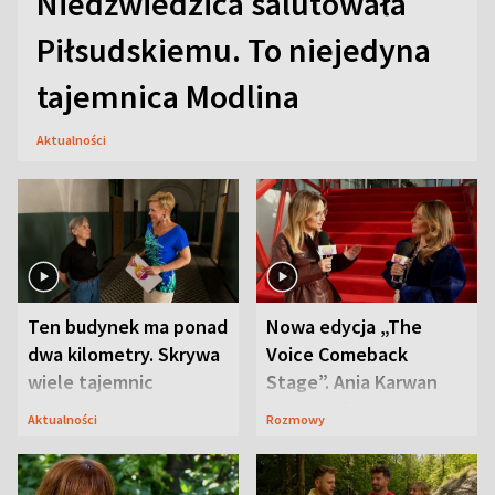
Niedźwiedzica salutowała
Piłsudskiemu. To niejedyna
tajemnica Modlina
Aktualności
Ten budynek ma ponad
Nowa edycja „The
dwa kilometry. Skrywa
Voice Comeback
wiele tajemnic
Stage”. Ania Karwan
zapowiada
Aktualności
Rozmowy
niespodzianki