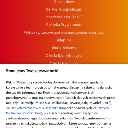
Dla mediów
Serwis fotograficzny
Merchandising (znaki)
Polityka Prywatności
Polityka przeciwdziałania nadużyciom i korupcji
Sklep TVP
Biuro Reklamy
Oferta Dystrybucyjna
Oferta Handlowa
Dostępność
Szanujemy Twoją prywatność
Moje zgody
Kliknij "Akceptuję i przechodzę do serwisu", aby wyrazić zgody na
Procedura zgłoszeń wewnętrznych
korzystanie z technologii automatycznego śledzenia i zbierania danych,
dostęp do informacji na Twoim urządzeniu końcowym i ich
przechowywanie oraz na przetwarzanie Twoich danych osobowych przez
nas, czyli Telewizję Polską S.A. w likwidacji (zwaną dalej również „TVP”),
Zaufanych Partnerów z IAB* (1201 firm)
oraz pozostałych
Zaufanych
Partnerów TVP (93 firm)
, w celach marketingowych (w tym do
zautomatyzowanego dopasowania reklam do Twoich zainteresowań i
mierzenia ich skuteczności) i pozostałych, które wskazujemy poniżej, a