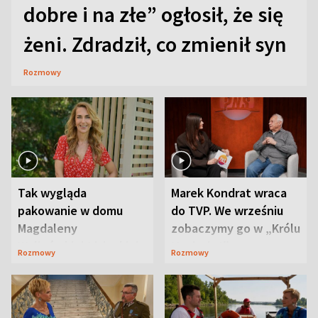
dobre i na złe” ogłosił, że się
żeni. Zdradził, co zmienił syn
Rozmowy
Tak wygląda
Marek Kondrat wraca
pakowanie w domu
do TVP. We wrześniu
Magdaleny
zobaczymy go w „Królu
Waligórskiej-Lisieckiej.
Maciusiu I”
Rozmowy
Rozmowy
Mąż nie odpuszcza