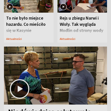
To nie było miejsce
Rejs u zbiegu Narwi i
hazardu. Co mieściło
Wisły. Tak wygląda
się w Kasynie
Modlin od strony wody
Oficerskim?
Aktualności
Aktualności