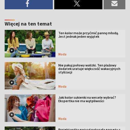
Więcej na ten temat
Ten kolor może przyćmić pannę młodą.
Jest jednak jeden wyjątek
Moda
Nie pakuj połowy walizki. Ten plażowy
dodatek uratuje większość wakacyjnych
stylizacji
Moda
Jaki kolor sukienki na wesele wybrać?
Ekspertka nie ma wątpliwości
Moda
Projektantka gwiazd pokazała gorsety z