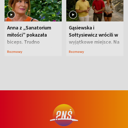
Anna z „Sanatorium
Gąsiewska i
miłości” pokazała
Sołtysiewicz wrócili w
biceps. Trudno
wyjątkowe miejsce. Na
uwierzyć, co przeszła
szlaku czekał
Rozmowy
Rozmowy
wcześniej
niedźwiedź