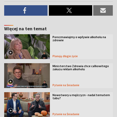
Więcej na ten temat
Porozmawiajmy o wpływie alkoholu na
zdrowie
Planuję długie życie
Ministerstwo Zdrowia chce całkowitego
zakazu reklam alkoholu
Pytanie na Śniadanie
Nowotwory u mężczyzn - nadal tematem
tabu?
Pytanie na Śniadanie