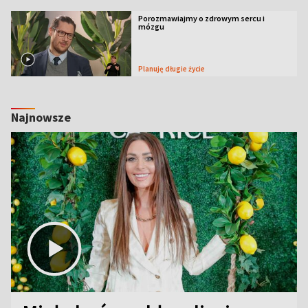
Porozmawiajmy o zdrowym sercu i
mózgu
Planuję długie życie
Najnowsze