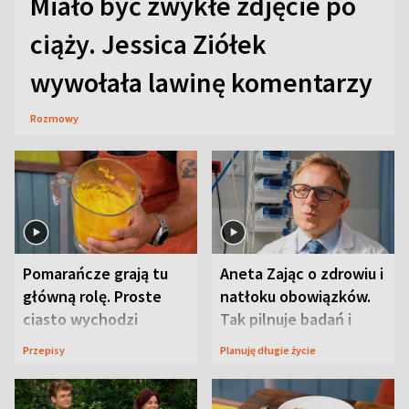
Miało być zwykłe zdjęcie po
ciąży. Jessica Ziółek
wywołała lawinę komentarzy
Rozmowy
Pomarańcze grają tu
Aneta Zając o zdrowiu i
główną rolę. Proste
natłoku obowiązków.
ciasto wychodzi
Tak pilnuje badań i
wyjątkowo wilgotne
wizyt
Przepisy
Planuję długie życie