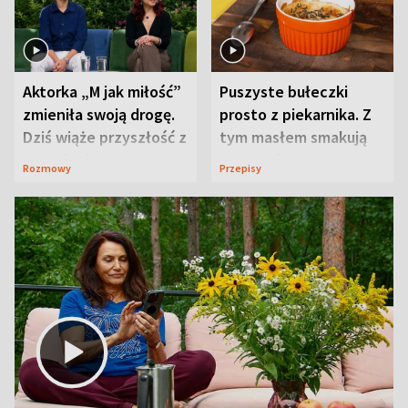
Aktorka „M jak miłość”
Puszyste bułeczki
zmieniła swoją drogę.
prosto z piekarnika. Z
Dziś wiąże przyszłość z
tym masłem smakują
neurobiologią
jeszcze lepiej
Rozmowy
Przepisy