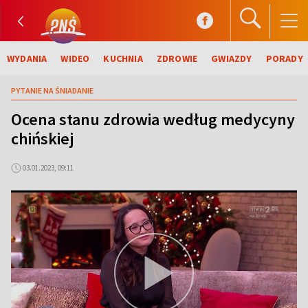
WYDANIA
WIDEO
KUCHNIA
ZDROWIE
GWIAZDY
PORADY
PYTANIE NA ŚNIADANIE
Ocena stanu zdrowia według medycyny
chińskiej
03.01.2023, 09:11