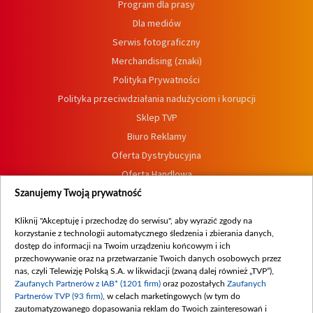
Program dla prasy
Dla mediów
Serwis fotograficzny
Merchandising (znaki)
Polityka Prywatności
Polityka przeciwdziałania nadużyciom i korupcji
Sklep TVP
Biuro Reklamy
Oferta Dystrybucyjna
Oferta Handlowa
Dostępność
Szanujemy Twoją prywatność
Moje zgody
Kliknij "Akceptuję i przechodzę do serwisu", aby wyrazić zgody na
Procedura zgłoszeń wewnętrznych
korzystanie z technologii automatycznego śledzenia i zbierania danych,
dostęp do informacji na Twoim urządzeniu końcowym i ich
przechowywanie oraz na przetwarzanie Twoich danych osobowych przez
nas, czyli Telewizję Polską S.A. w likwidacji (zwaną dalej również „TVP”),
Zaufanych Partnerów z IAB* (1201 firm)
oraz pozostałych
Zaufanych
Partnerów TVP (93 firm)
, w celach marketingowych (w tym do
zautomatyzowanego dopasowania reklam do Twoich zainteresowań i