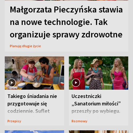
Małgorzata Pieczyńska stawia
na nowe technologie. Tak
organizuje sprawy zdrowotne
Planuję długie życie
Takiego śniadania nie
Uczestniczki
przygotowuje się
„Sanatorium miłości”
codziennie. Suflet
przeszły po wybiegu.
serowy zachwyca
Te stylizacje
Przepisy
Rozmowy
smakiem
przyciągały wzrok