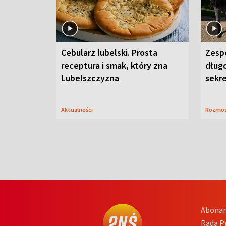
Cebularz lubelski. Prosta
Zesp
receptura i smak, który zna
długo
Lubelszczyzna
sekr
Aktualności
Rozmo
Abona
Rada 