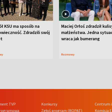
ół KSU ma sposób na
Maciej Orłoś zdradził kulis
wieczność. Zdradzili swój
małżeństwa. Jedna sytua
et
wraca jak bumerang
wy
Rozmowy
ment TVP
Konkursy
Centrum i
Programowa
Zgłoś program (ROPAT)
Komisja E