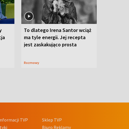
y
To dlatego Irena Santor wciąż
cja
ma tyle energii. Jej recepta
jest zaskakująco prosta
Rozmowy
nformacji TVP
Sklep TVP
tyki
Biuro Reklamy