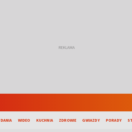
DANIA
WIDEO
KUCHNIA
ZDROWIE
GWIAZDY
PORADY
S