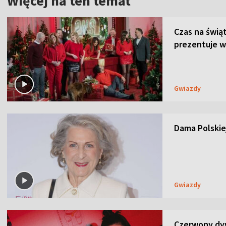
Więcej na ten temat
Czas na świą
prezentuje w
Gwiazdy
Dama Polskiej
Gwiazdy
Czerwony dyw