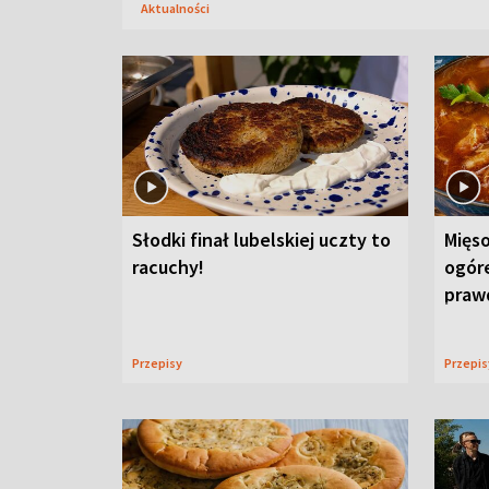
Aktualności
Słodki finał lubelskiej uczty to
Mięso
racuchy!
ogór
praw
Przepisy
Przepi