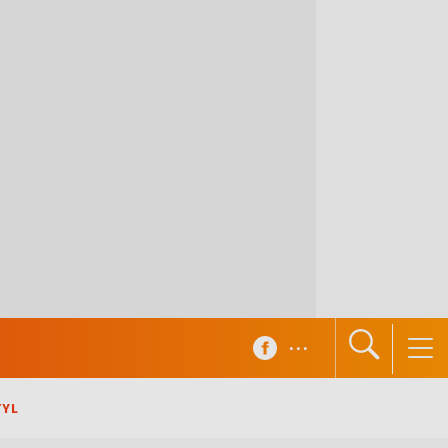
...
TYL