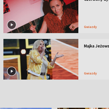
Gwiazdy
Majka Jeżows
Gwiazdy