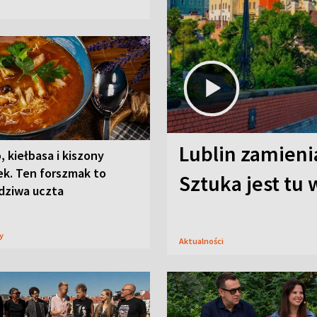
Lublin zamienia
, kiełbasa i kiszony
ek. Ten forszmak to
Sztuka jest tu
dziwa uczta
sy
Aktualności