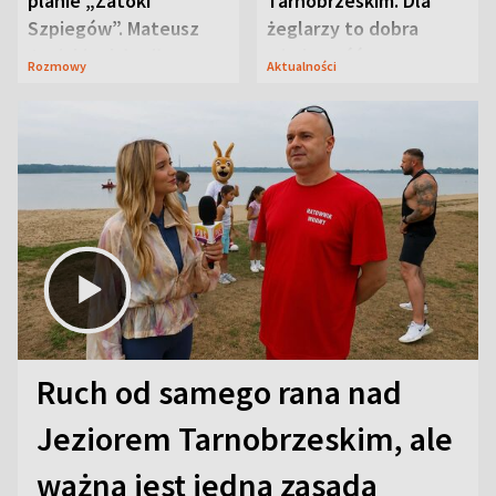
planie „Zatoki
Tarnobrzeskim. Dla
Szpiegów”. Mateusz
żeglarzy to dobra
Janicki odsłonił
wiadomość
Rozmowy
Aktualności
aktorski sekret
Ruch od samego rana nad
Jeziorem Tarnobrzeskim, ale
ważna jest jedna zasada