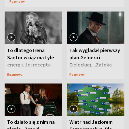
Rozmowy
To dlatego Irena
Tak wyglądał pierwszy
Santor wciąż ma tyle
plan Gelnera i
energii. Jej recepta
Cieleckiej. „Zatoka
jest zaskakująco
szpiegów” od razu ich
Rozmowy
Rozmowy
prosta
zaskoczyła
To działo się z nim na
Wiatr nad Jeziorem