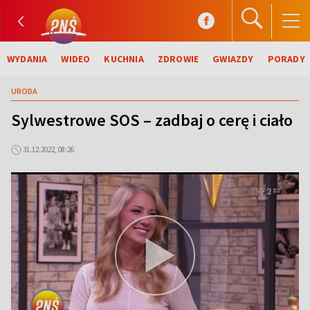
WYDANIA
WIDEO
KUCHNIA
ZDROWIE
GWIAZDY
PORADY
URODA
Sylwestrowe SOS – zadbaj o cerę i ciało
31.12.2022, 08:26