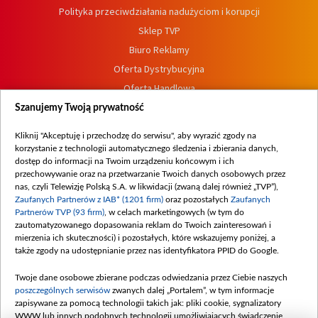
Polityka przeciwdziałania nadużyciom i korupcji
Sklep TVP
Biuro Reklamy
Oferta Dystrybucyjna
Oferta Handlowa
Dostępność
Szanujemy Twoją prywatność
Moje zgody
Kliknij "Akceptuję i przechodzę do serwisu", aby wyrazić zgody na
Procedura zgłoszeń wewnętrznych
korzystanie z technologii automatycznego śledzenia i zbierania danych,
dostęp do informacji na Twoim urządzeniu końcowym i ich
przechowywanie oraz na przetwarzanie Twoich danych osobowych przez
nas, czyli Telewizję Polską S.A. w likwidacji (zwaną dalej również „TVP”),
Zaufanych Partnerów z IAB* (1201 firm)
oraz pozostałych
Zaufanych
Partnerów TVP (93 firm)
, w celach marketingowych (w tym do
zautomatyzowanego dopasowania reklam do Twoich zainteresowań i
mierzenia ich skuteczności) i pozostałych, które wskazujemy poniżej, a
także zgody na udostępnianie przez nas identyfikatora PPID do Google.
Twoje dane osobowe zbierane podczas odwiedzania przez Ciebie naszych
poszczególnych serwisów
zwanych dalej „Portalem”, w tym informacje
zapisywane za pomocą technologii takich jak: pliki cookie, sygnalizatory
WWW lub innych podobnych technologii umożliwiających świadczenie