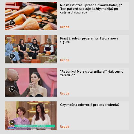
Nie masz czasu przed firmową kolacją?
Ten patent uratuje każdy makijaż po
całym dniu pracy
Uroda
Finał 8. edycji programu: Twoja nowa
figura
Uroda
"Ratunku! Moje usta znikają!" - jak temu
zaradzić?
Uroda
Czy można odwrócić proces siwienia?
Uroda