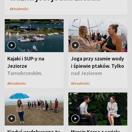
Aktualności
Kajaki i SUP-y na
Joga przy szumie wody
Jeziorze
i śpiewie ptaków. Tylko
Tarnobrzeskim.
nad Jeziorem
Przyrodnicy zwracają
Tarnobrzeskim
Aktualności
Aktualności
uwagę na coś jeszcze
Kiedyś wydobywano tu
Marcin Korcz z serialu