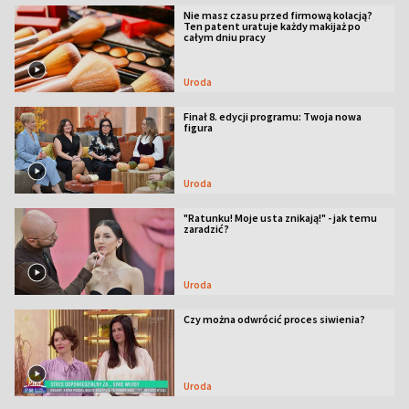
Nie masz czasu przed firmową kolacją?
Ten patent uratuje każdy makijaż po
całym dniu pracy
Uroda
Finał 8. edycji programu: Twoja nowa
figura
Uroda
"Ratunku! Moje usta znikają!" - jak temu
zaradzić?
Uroda
Czy można odwrócić proces siwienia?
Uroda