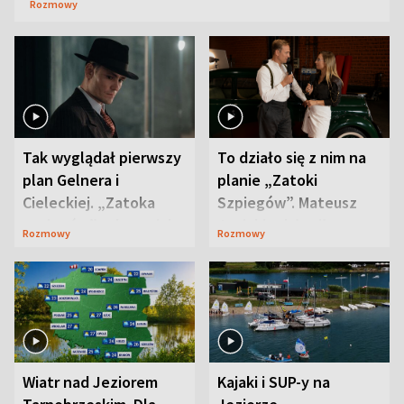
Rozmowy
Tak wyglądał pierwszy
To działo się z nim na
plan Gelnera i
planie „Zatoki
Cieleckiej. „Zatoka
Szpiegów”. Mateusz
szpiegów” od razu ich
Janicki odsłonił
Rozmowy
Rozmowy
zaskoczyła
aktorski sekret
Wiatr nad Jeziorem
Kajaki i SUP-y na