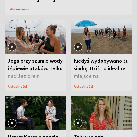
Aktualności
Joga przy szumie wody
Kiedyś wydobywano tu
i śpiewie ptaków. Tylko
siarkę. Dziś to idealne
nad Jeziorem
miejsce na
Tarnobrzeskim
wypoczynek
Aktualności
Aktualności
Marcin Korcz z serialu
Tak wygląda