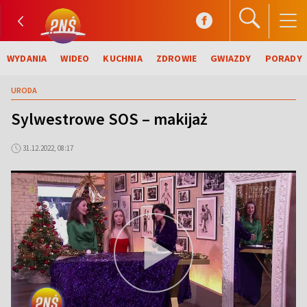
WYDANIA
WIDEO
KUCHNIA
ZDROWIE
GWIAZDY
PORADY
URODA
Sylwestrowe SOS – makijaż
31.12.2022, 08:17