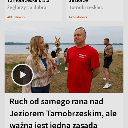
Tarnobrzeskim. Dla
Jeziorze
żeglarzy to dobra
Tarnobrzeskim.
wiadomość
Przyrodnicy zwracają
Aktualności
Aktualności
uwagę na coś jeszcze
Ruch od samego rana nad
Jeziorem Tarnobrzeskim, ale
ważna jest jedna zasada