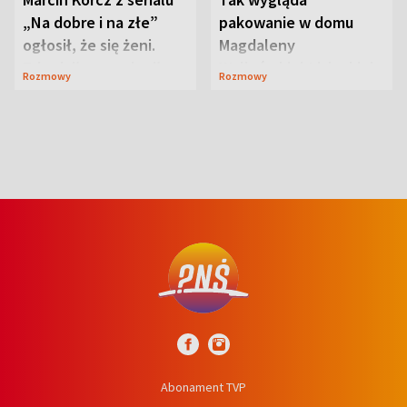
„Na dobre i na złe”
pakowanie w domu
ogłosił, że się żeni.
Magdaleny
Zdradził, co zmienił
Waligórskiej-Lisieckiej.
Rozmowy
Rozmowy
syn
Mąż nie odpuszcza
Abonament TVP