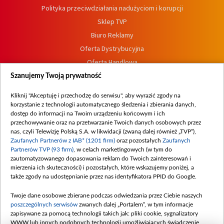
Polityka przeciwdziałania nadużyciom i korupcji
Sklep TVP
Biuro Reklamy
Oferta Dystrybucyjna
Oferta Handlowa
Dostępność
Szanujemy Twoją prywatność
Moje zgody
Kliknij "Akceptuję i przechodzę do serwisu", aby wyrazić zgody na
Procedura zgłoszeń wewnętrznych
korzystanie z technologii automatycznego śledzenia i zbierania danych,
dostęp do informacji na Twoim urządzeniu końcowym i ich
przechowywanie oraz na przetwarzanie Twoich danych osobowych przez
nas, czyli Telewizję Polską S.A. w likwidacji (zwaną dalej również „TVP”),
Zaufanych Partnerów z IAB* (1201 firm)
oraz pozostałych
Zaufanych
Partnerów TVP (93 firm)
, w celach marketingowych (w tym do
zautomatyzowanego dopasowania reklam do Twoich zainteresowań i
mierzenia ich skuteczności) i pozostałych, które wskazujemy poniżej, a
także zgody na udostępnianie przez nas identyfikatora PPID do Google.
Twoje dane osobowe zbierane podczas odwiedzania przez Ciebie naszych
poszczególnych serwisów
zwanych dalej „Portalem”, w tym informacje
zapisywane za pomocą technologii takich jak: pliki cookie, sygnalizatory
WWW lub innych podobnych technologii umożliwiających świadczenie