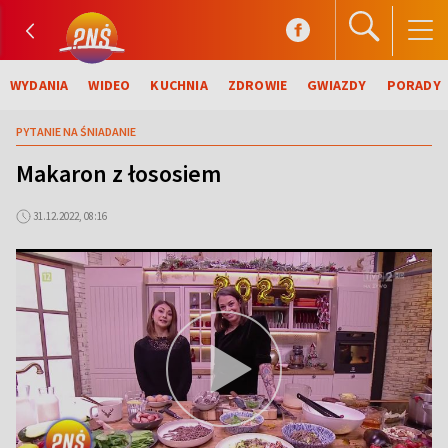
WYDANIA
WIDEO
KUCHNIA
ZDROWIE
GWIAZDY
PORADY
PYTANIE NA ŚNIADANIE
Makaron z łososiem
31.12.2022, 08:16