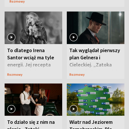
Rozmowy
To dlatego Irena
Tak wyglądał pierwszy
Santor wciąż ma tyle
plan Gelnera i
energii. Jej recepta
Cieleckiej. „Zatoka
jest zaskakująco
szpiegów” od razu ich
Rozmowy
Rozmowy
prosta
zaskoczyła
To działo się z nim na
Wiatr nad Jeziorem