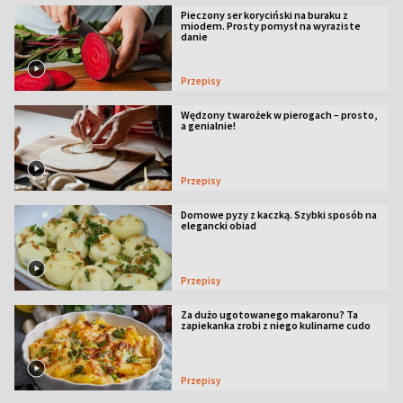
Pieczony ser koryciński na buraku z
miodem. Prosty pomysł na wyraziste
danie
Przepisy
Wędzony twarożek w pierogach – prosto,
a genialnie!
Przepisy
Domowe pyzy z kaczką. Szybki sposób na
elegancki obiad
Przepisy
Za dużo ugotowanego makaronu? Ta
zapiekanka zrobi z niego kulinarne cudo
Przepisy