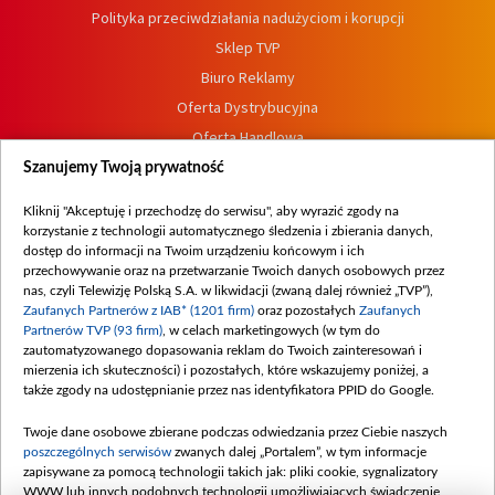
Polityka przeciwdziałania nadużyciom i korupcji
Sklep TVP
Biuro Reklamy
Oferta Dystrybucyjna
Oferta Handlowa
Dostępność
Szanujemy Twoją prywatność
Moje zgody
Kliknij "Akceptuję i przechodzę do serwisu", aby wyrazić zgody na
Procedura zgłoszeń wewnętrznych
korzystanie z technologii automatycznego śledzenia i zbierania danych,
dostęp do informacji na Twoim urządzeniu końcowym i ich
przechowywanie oraz na przetwarzanie Twoich danych osobowych przez
nas, czyli Telewizję Polską S.A. w likwidacji (zwaną dalej również „TVP”),
Zaufanych Partnerów z IAB* (1201 firm)
oraz pozostałych
Zaufanych
Partnerów TVP (93 firm)
, w celach marketingowych (w tym do
zautomatyzowanego dopasowania reklam do Twoich zainteresowań i
mierzenia ich skuteczności) i pozostałych, które wskazujemy poniżej, a
także zgody na udostępnianie przez nas identyfikatora PPID do Google.
Twoje dane osobowe zbierane podczas odwiedzania przez Ciebie naszych
poszczególnych serwisów
zwanych dalej „Portalem”, w tym informacje
zapisywane za pomocą technologii takich jak: pliki cookie, sygnalizatory
WWW lub innych podobnych technologii umożliwiających świadczenie