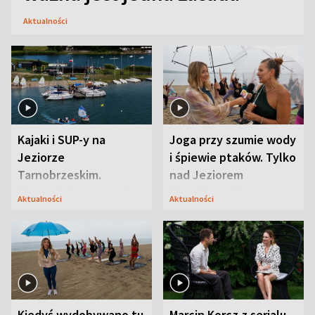
Aktualności
Kajaki i SUP-y na
Joga przy szumie wody
Jeziorze
i śpiewie ptaków. Tylko
Tarnobrzeskim.
nad Jeziorem
Przyrodnicy zwracają
Tarnobrzeskim
Aktualności
Aktualności
uwagę na coś jeszcze
Kiedyś wydobywano tu
Marcin Korcz z serialu