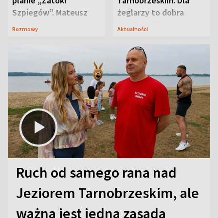
planie „Zatoki
Tarnobrzeskim. Dla
Szpiegów”. Mateusz
żeglarzy to dobra
Janicki odsłonił
wiadomość
Rozmowy
Aktualności
aktorski sekret
Ruch od samego rana nad
Jeziorem Tarnobrzeskim, ale
ważna jest jedna zasada