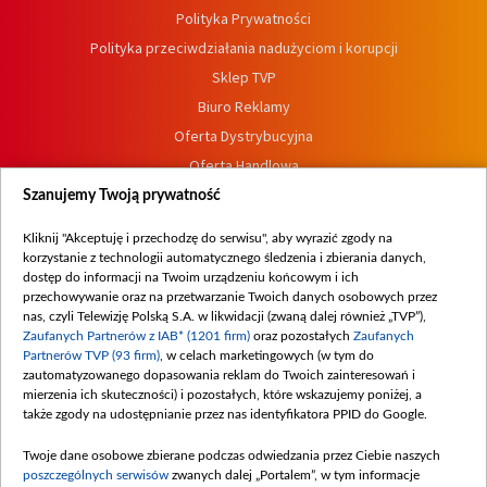
Polityka Prywatności
Polityka przeciwdziałania nadużyciom i korupcji
Sklep TVP
Biuro Reklamy
Oferta Dystrybucyjna
Oferta Handlowa
Dostępność
Szanujemy Twoją prywatność
Moje zgody
Kliknij "Akceptuję i przechodzę do serwisu", aby wyrazić zgody na
Procedura zgłoszeń wewnętrznych
korzystanie z technologii automatycznego śledzenia i zbierania danych,
dostęp do informacji na Twoim urządzeniu końcowym i ich
przechowywanie oraz na przetwarzanie Twoich danych osobowych przez
nas, czyli Telewizję Polską S.A. w likwidacji (zwaną dalej również „TVP”),
Zaufanych Partnerów z IAB* (1201 firm)
oraz pozostałych
Zaufanych
Partnerów TVP (93 firm)
, w celach marketingowych (w tym do
zautomatyzowanego dopasowania reklam do Twoich zainteresowań i
mierzenia ich skuteczności) i pozostałych, które wskazujemy poniżej, a
także zgody na udostępnianie przez nas identyfikatora PPID do Google.
Twoje dane osobowe zbierane podczas odwiedzania przez Ciebie naszych
poszczególnych serwisów
zwanych dalej „Portalem”, w tym informacje