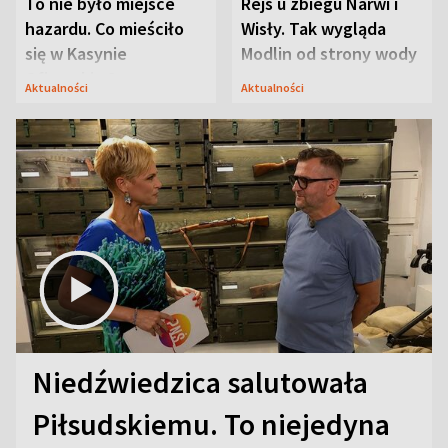
To nie było miejsce
Rejs u zbiegu Narwi i
hazardu. Co mieściło
Wisły. Tak wygląda
się w Kasynie
Modlin od strony wody
Oficerskim?
Aktualności
Aktualności
Niedźwiedzica salutowała
Piłsudskiemu. To niejedyna