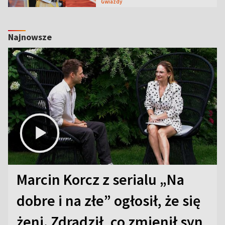
Gwiazdy
Najnowsze
Marcin Korcz z serialu „Na
dobre i na złe” ogłosił, że się
żeni. Zdradził, co zmienił syn