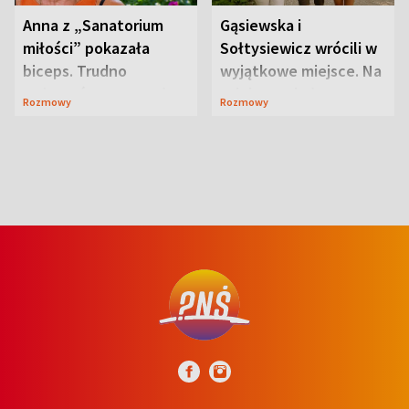
Anna z „Sanatorium
Gąsiewska i
miłości” pokazała
Sołtysiewicz wrócili w
biceps. Trudno
wyjątkowe miejsce. Na
uwierzyć, co przeszła
szlaku czekał
Rozmowy
Rozmowy
wcześniej
niedźwiedź