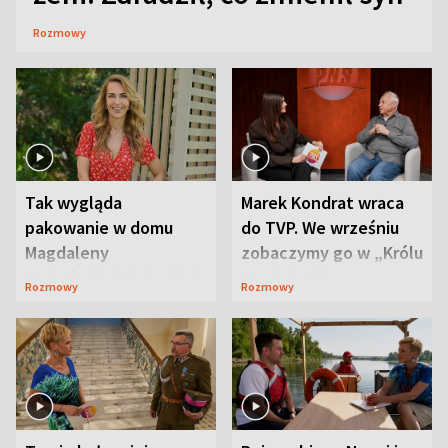
Rozmowy
Tak wygląda
Marek Kondrat wraca
pakowanie w domu
do TVP. We wrześniu
Magdaleny
zobaczymy go w „Królu
Waligórskiej-Lisieckiej.
Maciusiu I”
Rozmowy
Rozmowy
Mąż nie odpuszcza