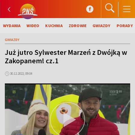
WYDANIA
WIDEO
KUCHNIA
ZDROWIE
GWIAZDY
PORADY
GWIAZDY
Już jutro Sylwester Marzeń z Dwójką w
Zakopanem! cz.1
30.12.2022, 09:04