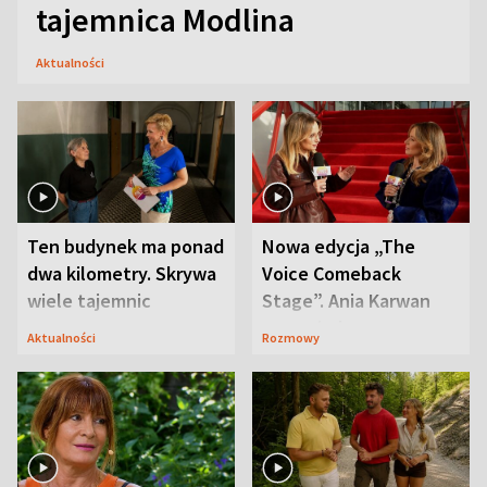
tajemnica Modlina
Aktualności
Ten budynek ma ponad
Nowa edycja „The
dwa kilometry. Skrywa
Voice Comeback
wiele tajemnic
Stage”. Ania Karwan
zapowiada
Aktualności
Rozmowy
niespodzianki