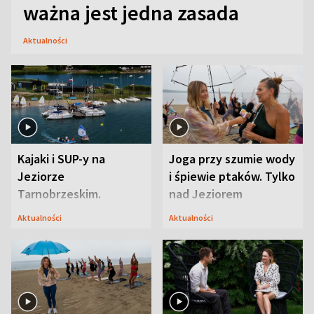
ważna jest jedna zasada
Aktualności
Kajaki i SUP-y na
Joga przy szumie wody
Jeziorze
i śpiewie ptaków. Tylko
Tarnobrzeskim.
nad Jeziorem
Przyrodnicy zwracają
Tarnobrzeskim
Aktualności
Aktualności
uwagę na coś jeszcze