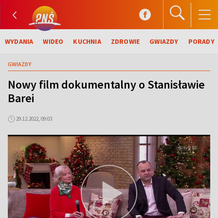
WYDANIA
WIDEO
KUCHNIA
ZDROWIE
GWIAZDY
PORADY
GWIAZDY
Nowy film dokumentalny o Stanisławie
Barei
29.12.2022, 09:03