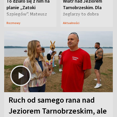
To działo się z nim na
Wiatr nad Jeziorem
planie „Zatoki
Tarnobrzeskim. Dla
Szpiegów”. Mateusz
żeglarzy to dobra
Janicki odsłonił
wiadomość
Rozmowy
Aktualności
aktorski sekret
Ruch od samego rana nad
Jeziorem Tarnobrzeskim, ale