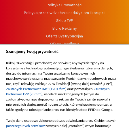
Polityka Prywatności
Polityka przeciwdziałania nadużyciom i korupcji
Sklep TVP
Biuro Reklamy
Oferta Dystrybucyjna
Oferta Handlowa
Dostępność
Szanujemy Twoją prywatność
Moje zgody
Kliknij "Akceptuję i przechodzę do serwisu", aby wyrazić zgody na
Procedura zgłoszeń wewnętrznych
korzystanie z technologii automatycznego śledzenia i zbierania danych,
dostęp do informacji na Twoim urządzeniu końcowym i ich
przechowywanie oraz na przetwarzanie Twoich danych osobowych przez
nas, czyli Telewizję Polską S.A. w likwidacji (zwaną dalej również „TVP”),
Zaufanych Partnerów z IAB* (1201 firm)
oraz pozostałych
Zaufanych
Partnerów TVP (93 firm)
, w celach marketingowych (w tym do
zautomatyzowanego dopasowania reklam do Twoich zainteresowań i
mierzenia ich skuteczności) i pozostałych, które wskazujemy poniżej, a
także zgody na udostępnianie przez nas identyfikatora PPID do Google.
Twoje dane osobowe zbierane podczas odwiedzania przez Ciebie naszych
poszczególnych serwisów
zwanych dalej „Portalem”, w tym informacje