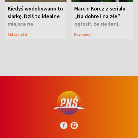
Kiedyś wydobywano tu
Marcin Korcz z serialu
siarkę. Dziś to idealne
„Na dobre i na złe”
miejsce na
ogłosił, że się żeni.
wypoczynek
Zdradził, co zmienił
Aktualności
Rozmowy
syn