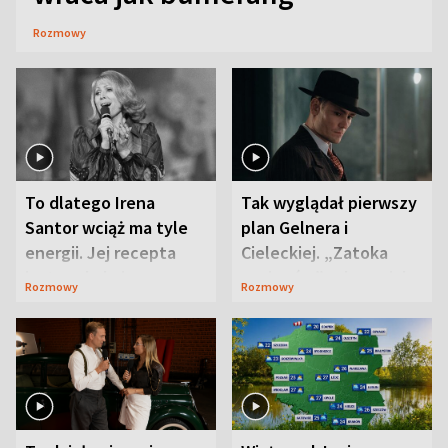
Rozmowy
To dlatego Irena
Tak wyglądał pierwszy
Santor wciąż ma tyle
plan Gelnera i
energii. Jej recepta
Cieleckiej. „Zatoka
jest zaskakująco
szpiegów” od razu ich
Rozmowy
Rozmowy
prosta
zaskoczyła