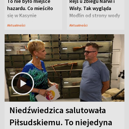
To nie było miejsce
Rejs u zbiegu Narwi i
hazardu. Co mieściło
Wisły. Tak wygląda
się w Kasynie
Modlin od strony wody
Oficerskim?
Aktualności
Aktualności
Niedźwiedzica salutowała
Piłsudskiemu. To niejedyna