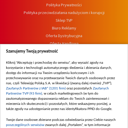
Polityka Prywatności
Polityka przeciwdziałania nadużyciom i korupcji
Sklep TVP
Biuro Reklamy
Oferta Dystrybucyjna
Oferta Handlowa
Dostępność
Szanujemy Twoją prywatność
Moje zgody
Kliknij "Akceptuję i przechodzę do serwisu", aby wyrazić zgody na
Procedura zgłoszeń wewnętrznych
korzystanie z technologii automatycznego śledzenia i zbierania danych,
dostęp do informacji na Twoim urządzeniu końcowym i ich
przechowywanie oraz na przetwarzanie Twoich danych osobowych przez
nas, czyli Telewizję Polską S.A. w likwidacji (zwaną dalej również „TVP”),
Zaufanych Partnerów z IAB* (1201 firm)
oraz pozostałych
Zaufanych
Partnerów TVP (93 firm)
, w celach marketingowych (w tym do
zautomatyzowanego dopasowania reklam do Twoich zainteresowań i
mierzenia ich skuteczności) i pozostałych, które wskazujemy poniżej, a
także zgody na udostępnianie przez nas identyfikatora PPID do Google.
Twoje dane osobowe zbierane podczas odwiedzania przez Ciebie naszych
poszczególnych serwisów
zwanych dalej „Portalem”, w tym informacje