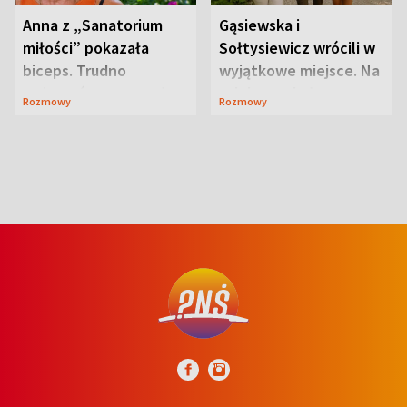
Anna z „Sanatorium
Gąsiewska i
miłości” pokazała
Sołtysiewicz wrócili w
biceps. Trudno
wyjątkowe miejsce. Na
uwierzyć, co przeszła
szlaku czekał
Rozmowy
Rozmowy
wcześniej
niedźwiedź