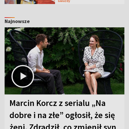
Gwiazdy
Najnowsze
Marcin Korcz z serialu „Na
dobre i na złe” ogłosił, że się
żeni. Zdradził, co zmienił syn