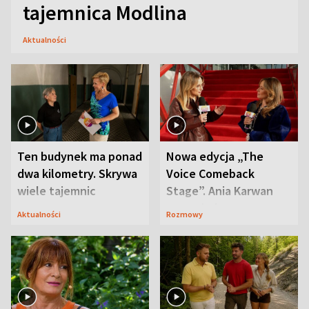
tajemnica Modlina
Aktualności
Ten budynek ma ponad
Nowa edycja „The
dwa kilometry. Skrywa
Voice Comeback
wiele tajemnic
Stage”. Ania Karwan
zapowiada
Aktualności
Rozmowy
niespodzianki