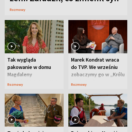
Rozmowy
Tak wygląda
Marek Kondrat wraca
pakowanie w domu
do TVP. We wrześniu
Magdaleny
zobaczymy go w „Królu
Waligórskiej-Lisieckiej.
Maciusiu I”
Rozmowy
Rozmowy
Mąż nie odpuszcza