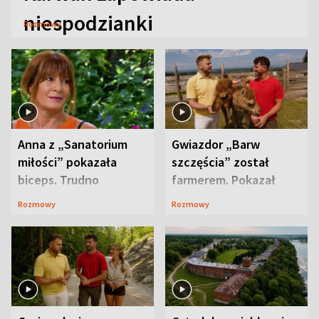
niespodzianki
Rozmowy
Anna z „Sanatorium
Gwiazdor „Barw
miłości” pokazała
szczęścia” został
biceps. Trudno
farmerem. Pokazał
uwierzyć, co przeszła
swoje niezwykłe
Rozmowy
Rozmowy
wcześniej
ranczo