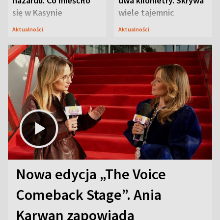
hazardu. Co mieściło
dwa kilometry. Skrywa
się w Kasynie
wiele tajemnic
Oficerskim?
Aktualności
Aktualności
Nowa edycja „The Voice
Comeback Stage”. Ania
Karwan zapowiada