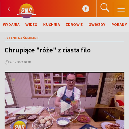
WYDANIA
WIDEO
KUCHNIA
ZDROWIE
GWIAZDY
PORADY
PYTANIE NA ŚNIADANIE
Chrupiące "róże" z ciasta filo
28.12.2022, 08:18