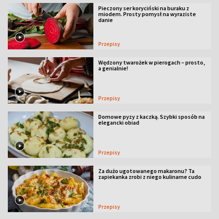
Pieczony ser koryciński na buraku z
miodem. Prosty pomysł na wyraziste
danie
Przepisy
Wędzony twarożek w pierogach – prosto,
a genialnie!
Przepisy
Domowe pyzy z kaczką. Szybki sposób na
elegancki obiad
Przepisy
Za dużo ugotowanego makaronu? Ta
zapiekanka zrobi z niego kulinarne cudo
Przepisy