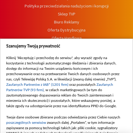
Polityka przeciwdziałania nadużyciom i korupcji
Sklep TVP
Biuro Reklamy
Oferta Dystrybucyjna
Oferta Handlowa
Dostępność
Szanujemy Twoją prywatność
Moje zgody
Kliknij "Akceptuję i przechodzę do serwisu", aby wyrazić zgody na
Procedura zgłoszeń wewnętrznych
korzystanie z technologii automatycznego śledzenia i zbierania danych,
dostęp do informacji na Twoim urządzeniu końcowym i ich
przechowywanie oraz na przetwarzanie Twoich danych osobowych przez
nas, czyli Telewizję Polską S.A. w likwidacji (zwaną dalej również „TVP”),
Zaufanych Partnerów z IAB* (1201 firm)
oraz pozostałych
Zaufanych
Partnerów TVP (93 firm)
, w celach marketingowych (w tym do
zautomatyzowanego dopasowania reklam do Twoich zainteresowań i
mierzenia ich skuteczności) i pozostałych, które wskazujemy poniżej, a
także zgody na udostępnianie przez nas identyfikatora PPID do Google.
Twoje dane osobowe zbierane podczas odwiedzania przez Ciebie naszych
poszczególnych serwisów
zwanych dalej „Portalem”, w tym informacje
zapisywane za pomocą technologii takich jak: pliki cookie, sygnalizatory