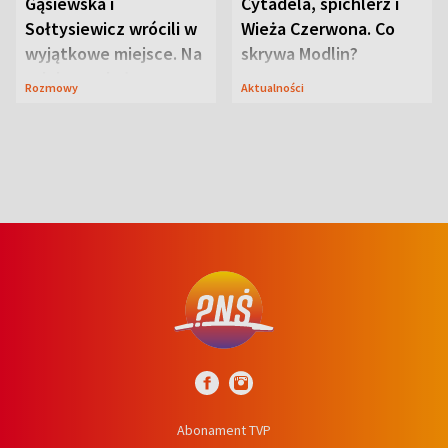
Gąsiewska i
Cytadela, spichlerz i
Sołtysiewicz wrócili w
Wieża Czerwona. Co
wyjątkowe miejsce. Na
skrywa Modlin?
szlaku czekał
Rozmowy
Aktualności
niedźwiedź
Abonament TVP