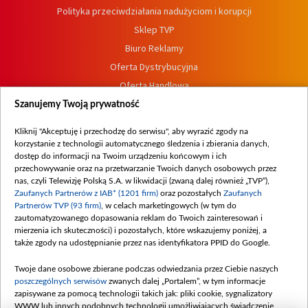
Polityka przeciwdziałania nadużyciom i korupcji
Sklep TVP
Biuro Reklamy
Oferta Dystrybucyjna
Oferta Handlowa
Dostępność
Szanujemy Twoją prywatność
Moje zgody
Kliknij "Akceptuję i przechodzę do serwisu", aby wyrazić zgody na
Procedura zgłoszeń wewnętrznych
korzystanie z technologii automatycznego śledzenia i zbierania danych,
dostęp do informacji na Twoim urządzeniu końcowym i ich
przechowywanie oraz na przetwarzanie Twoich danych osobowych przez
nas, czyli Telewizję Polską S.A. w likwidacji (zwaną dalej również „TVP”),
Zaufanych Partnerów z IAB* (1201 firm)
oraz pozostałych
Zaufanych
Partnerów TVP (93 firm)
, w celach marketingowych (w tym do
zautomatyzowanego dopasowania reklam do Twoich zainteresowań i
mierzenia ich skuteczności) i pozostałych, które wskazujemy poniżej, a
także zgody na udostępnianie przez nas identyfikatora PPID do Google.
Twoje dane osobowe zbierane podczas odwiedzania przez Ciebie naszych
poszczególnych serwisów
zwanych dalej „Portalem”, w tym informacje
zapisywane za pomocą technologii takich jak: pliki cookie, sygnalizatory
WWW lub innych podobnych technologii umożliwiających świadczenie