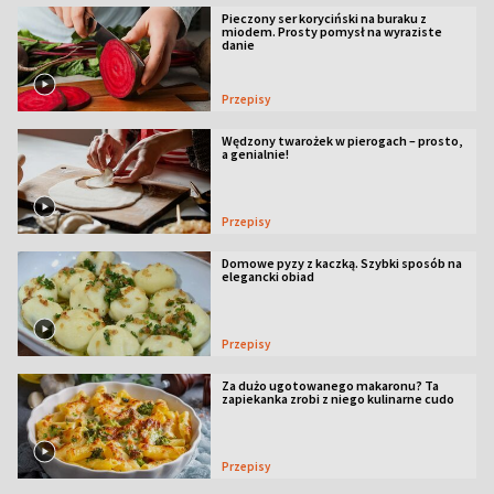
Pieczony ser koryciński na buraku z
miodem. Prosty pomysł na wyraziste
danie
Przepisy
Wędzony twarożek w pierogach – prosto,
a genialnie!
Przepisy
Domowe pyzy z kaczką. Szybki sposób na
elegancki obiad
Przepisy
Za dużo ugotowanego makaronu? Ta
zapiekanka zrobi z niego kulinarne cudo
Przepisy