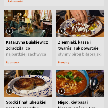
Aktualności
Katarzyna Bujakiewicz
Ziemniaki, kasza i
zdradziła, co
twaróg. Tak powstaje
najbardziej zachwyca
słynny piróg biłgorajski
ją w Lublinie
Rozmowy
Przepisy
Słodki finał lubelskiej
Mięso, kiełbasa i