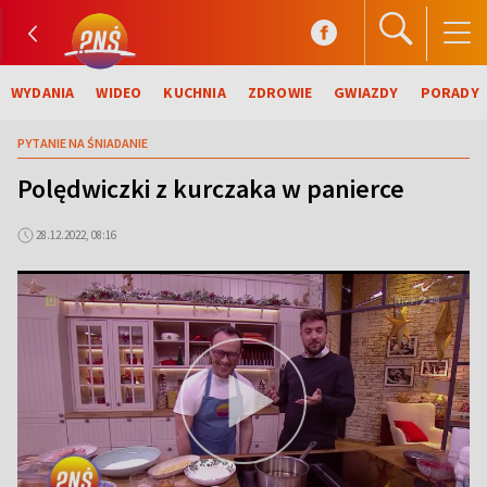
WYDANIA
WIDEO
KUCHNIA
ZDROWIE
GWIAZDY
PORADY
PYTANIE NA ŚNIADANIE
Polędwiczki z kurczaka w panierce
28.12.2022, 08:16