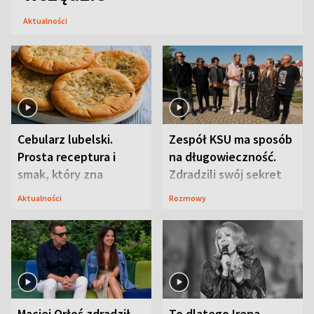
Aktualności
Cebularz lubelski.
Zespół KSU ma sposób
Prosta receptura i
na długowieczność.
smak, który zna
Zdradzili swój sekret
Lubelszczyzna
Aktualności
Rozmowy
Maciej Orłoś zdradził
To dlatego Irena