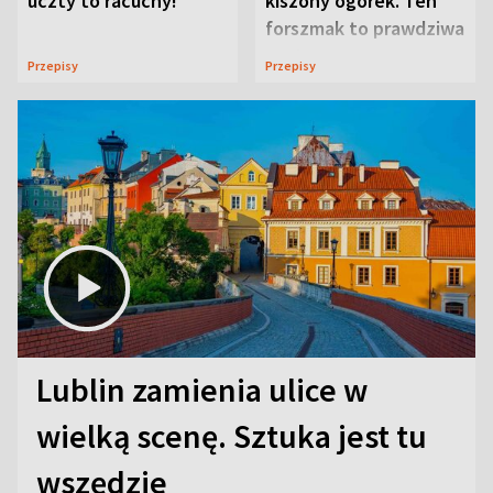
uczty to racuchy!
kiszony ogórek. Ten
forszmak to prawdziwa
uczta
Przepisy
Przepisy
Lublin zamienia ulice w
wielką scenę. Sztuka jest tu
wszędzie