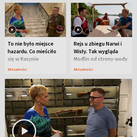
To nie było miejsce
Rejs u zbiegu Narwi i
hazardu. Co mieściło
Wisły. Tak wygląda
się w Kasynie
Modlin od strony wody
Oficerskim?
Aktualności
Aktualności