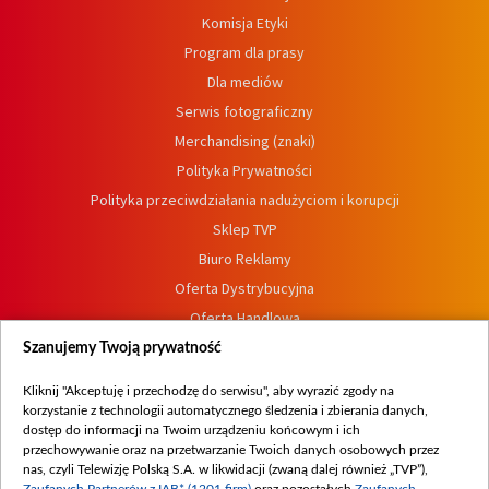
Komisja Etyki
Program dla prasy
Dla mediów
Serwis fotograficzny
Merchandising (znaki)
Polityka Prywatności
Polityka przeciwdziałania nadużyciom i korupcji
Sklep TVP
Biuro Reklamy
Oferta Dystrybucyjna
Oferta Handlowa
Dostępność
Szanujemy Twoją prywatność
Moje zgody
Kliknij "Akceptuję i przechodzę do serwisu", aby wyrazić zgody na
Procedura zgłoszeń wewnętrznych
korzystanie z technologii automatycznego śledzenia i zbierania danych,
dostęp do informacji na Twoim urządzeniu końcowym i ich
przechowywanie oraz na przetwarzanie Twoich danych osobowych przez
nas, czyli Telewizję Polską S.A. w likwidacji (zwaną dalej również „TVP”),