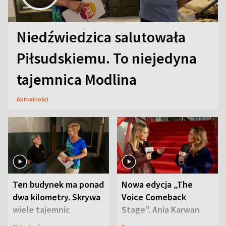
Niedźwiedzica salutowała
Piłsudskiemu. To niejedyna
tajemnica Modlina
Aktualności
Ten budynek ma ponad
Nowa edycja „The
dwa kilometry. Skrywa
Voice Comeback
wiele tajemnic
Stage”. Ania Karwan
zapowiada