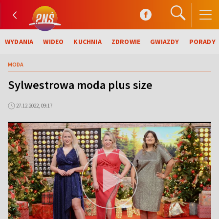
WYDANIA
WIDEO
KUCHNIA
ZDROWIE
GWIAZDY
PORADY
MODA
Sylwestrowa moda plus size
27.12.2022, 09:17