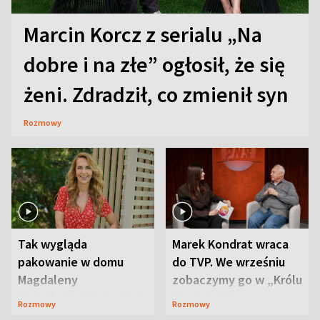
Marcin Korcz z serialu „Na
dobre i na złe” ogłosił, że się
żeni. Zdradził, co zmienił syn
Rozmowy
Tak wygląda
Marek Kondrat wraca
pakowanie w domu
do TVP. We wrześniu
Magdaleny
zobaczymy go w „Królu
Waligórskiej-Lisieckiej.
Maciusiu I”
Rozmowy
Rozmowy
Mąż nie odpuszcza