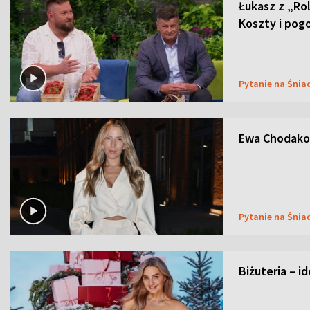
Łukasz z „Ro
Koszty i pog
Pytanie na Śnia
Ewa Chodakow
Pytanie na Śnia
Biżuteria – i