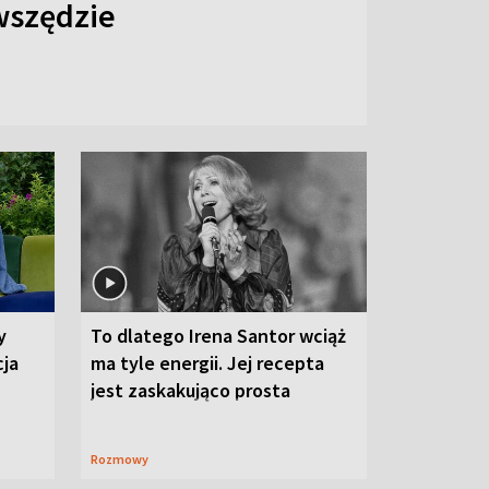
 wszędzie
y
To dlatego Irena Santor wciąż
cja
ma tyle energii. Jej recepta
jest zaskakująco prosta
Rozmowy