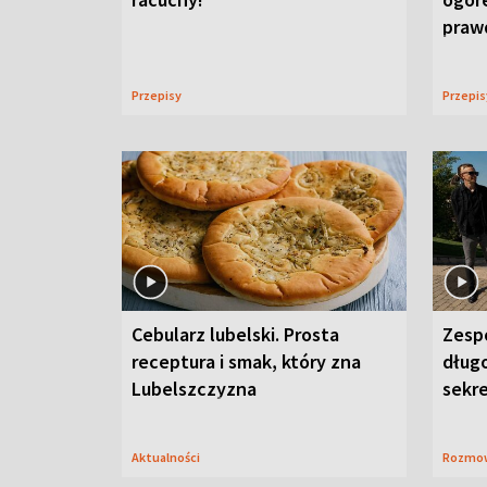
praw
Przepisy
Przepi
Cebularz lubelski. Prosta
Zesp
receptura i smak, który zna
długo
Lubelszczyzna
sekr
Aktualności
Rozmo