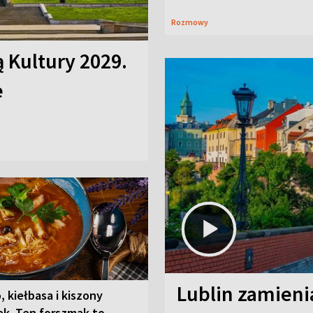
Rozmowy
ą Kultury 2029.
e
Lublin zamienia
, kiełbasa i kiszony
ek. Ten forszmak to