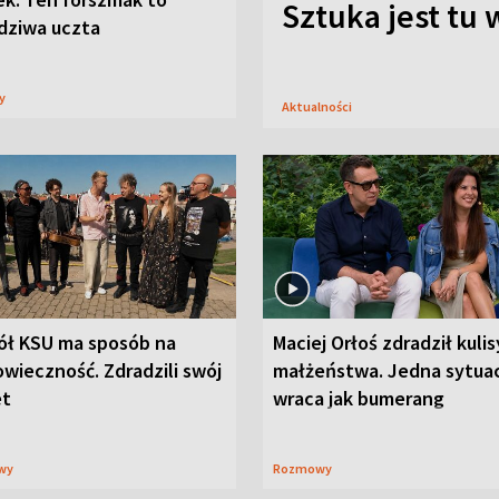
Sztuka jest tu
dziwa uczta
sy
Aktualności
ół KSU ma sposób na
Maciej Orłoś zdradził kulis
wieczność. Zdradzili swój
małżeństwa. Jedna sytua
et
wraca jak bumerang
wy
Rozmowy