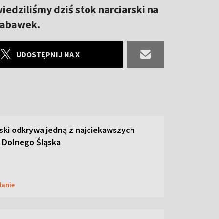
edziliśmy dziś stok narciarski na
zabawek.
UDOSTĘPNIJ NA X
ski odkrywa jedną z najciekawszych
 Dolnego Śląska
danie