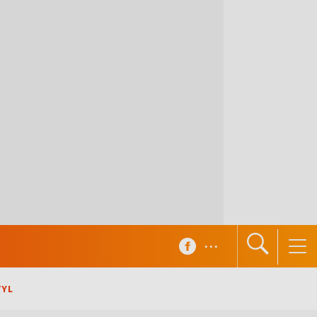
...
TYL