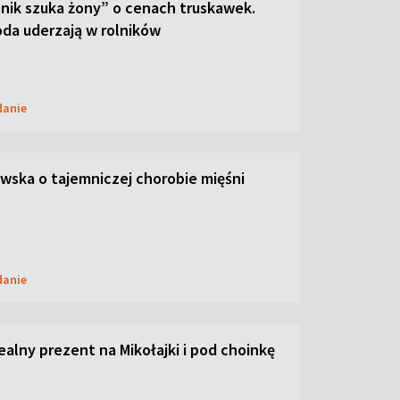
lnik szuka żony” o cenach truskawek.
oda uderzają w rolników
danie
ska o tajemniczej chorobie mięśni
danie
dealny prezent na Mikołajki i pod choinkę