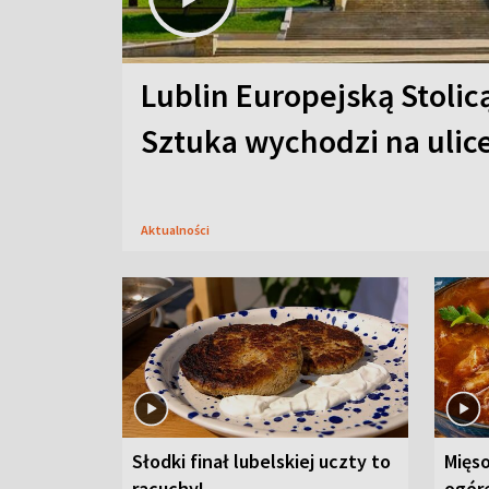
Lublin Europejską Stolic
Sztuka wychodzi na ulic
Aktualności
Słodki finał lubelskiej uczty to
Mięso
racuchy!
ogór