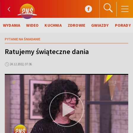
WYDANIA
WIDEO
KUCHNIA
ZDROWIE
GWIAZDY
PORADY
PYTANIE NA ŚNIADANIE
Ratujemy świąteczne dania
24.12.2022, 07:36