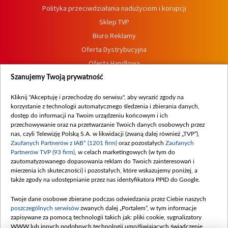
Polityka przeciwdziałania nadużyciom i korupcji
Sklep TVP
Biuro Reklamy
Oferta Dystrybucyjna
Oferta Handlowa
Dostępność
Szanujemy Twoją prywatność
Moje zgody
Kliknij "Akceptuję i przechodzę do serwisu", aby wyrazić zgody na
Procedura zgłoszeń wewnętrznych
korzystanie z technologii automatycznego śledzenia i zbierania danych,
dostęp do informacji na Twoim urządzeniu końcowym i ich
przechowywanie oraz na przetwarzanie Twoich danych osobowych przez
nas, czyli Telewizję Polską S.A. w likwidacji (zwaną dalej również „TVP”),
Zaufanych Partnerów z IAB* (1201 firm)
oraz pozostałych
Zaufanych
Partnerów TVP (93 firm)
, w celach marketingowych (w tym do
zautomatyzowanego dopasowania reklam do Twoich zainteresowań i
mierzenia ich skuteczności) i pozostałych, które wskazujemy poniżej, a
także zgody na udostępnianie przez nas identyfikatora PPID do Google.
Twoje dane osobowe zbierane podczas odwiedzania przez Ciebie naszych
poszczególnych serwisów
zwanych dalej „Portalem”, w tym informacje
zapisywane za pomocą technologii takich jak: pliki cookie, sygnalizatory
WWW lub innych podobnych technologii umożliwiających świadczenie