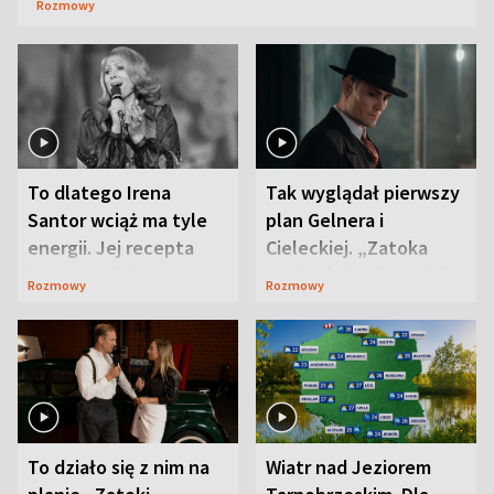
Rozmowy
To dlatego Irena
Tak wyglądał pierwszy
Santor wciąż ma tyle
plan Gelnera i
energii. Jej recepta
Cieleckiej. „Zatoka
jest zaskakująco
szpiegów” od razu ich
Rozmowy
Rozmowy
prosta
zaskoczyła
To działo się z nim na
Wiatr nad Jeziorem