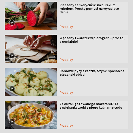
Pieczony ser koryciński na buraku z
miodem. Prosty pomysł na wyraziste
danie
Przepisy
Wędzony twarożek w pierogach – prosto,
a genialnie!
Przepisy
Domowe pyzy z kaczką. Szybki sposób na
elegancki obiad
Przepisy
Za dużo ugotowanego makaronu? Ta
zapiekanka zrobi z niego kulinarne cudo
Przepisy