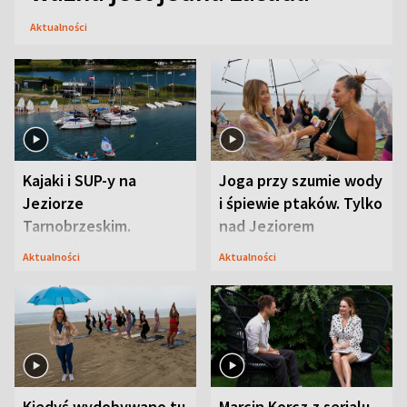
Aktualności
Kajaki i SUP-y na
Joga przy szumie wody
Jeziorze
i śpiewie ptaków. Tylko
Tarnobrzeskim.
nad Jeziorem
Przyrodnicy zwracają
Tarnobrzeskim
Aktualności
Aktualności
uwagę na coś jeszcze
Kiedyś wydobywano tu
Marcin Korcz z serialu