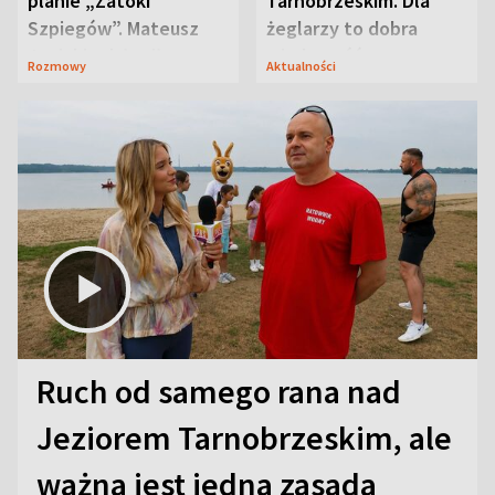
planie „Zatoki
Tarnobrzeskim. Dla
Szpiegów”. Mateusz
żeglarzy to dobra
Janicki odsłonił
wiadomość
Rozmowy
Aktualności
aktorski sekret
Ruch od samego rana nad
Jeziorem Tarnobrzeskim, ale
ważna jest jedna zasada