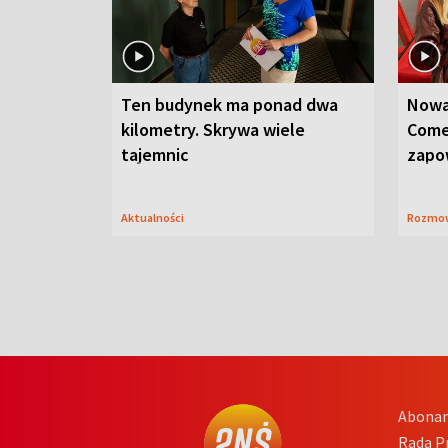
Ten budynek ma ponad dwa
Nowa
kilometry. Skrywa wiele
Come
tajemnic
zapo
Aktualności
Rozmo
Abona
Rada 