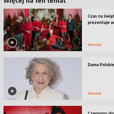
Więcej na ten temat
Czas na świą
prezentuje w
Gwiazdy
Dama Polskiej
Gwiazdy
Czerwony dyw