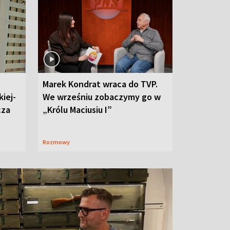
Marek Kondrat wraca do TVP.
iej-
We wrześniu zobaczymy go w
cza
„Królu Maciusiu I”
Rozmowy