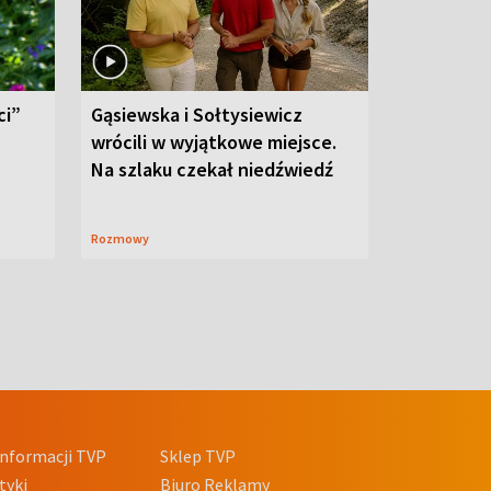
ci”
Gąsiewska i Sołtysiewicz
wrócili w wyjątkowe miejsce.
Na szlaku czekał niedźwiedź
Rozmowy
nformacji TVP
Sklep TVP
tyki
Biuro Reklamy