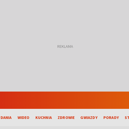
DANIA
WIDEO
KUCHNIA
ZDROWIE
GWIAZDY
PORADY
S