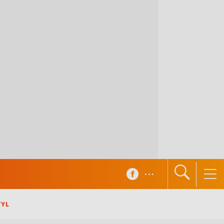
...
TYL