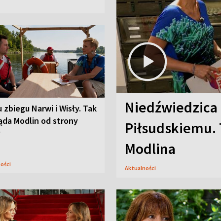
Niedźwiedzica
u zbiegu Narwi i Wisły. Tak
ąda Modlin od strony
Piłsudskiemu. 
y
Modlina
ności
Aktualności