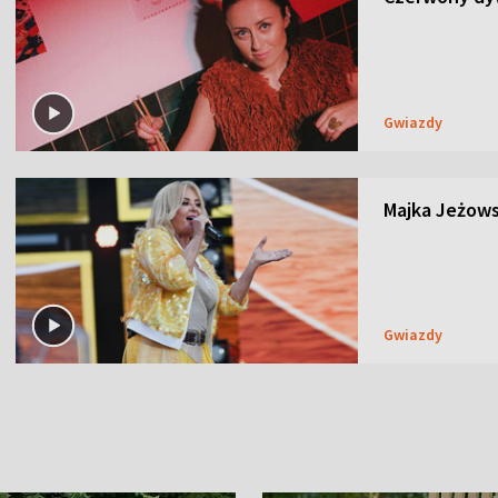
Gwiazdy
Majka Jeżows
Gwiazdy