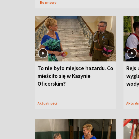
Rozmowy
To nie było miejsce hazardu. Co
Rejs 
mieściło się w Kasynie
wygl
Oficerskim?
wod
Aktualności
Aktual