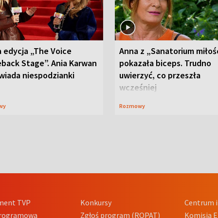
 edycja „The Voice
Anna z „Sanatorium miłoś
back Stage”. Ania Karwan
pokazała biceps. Trudno
wiada niespodzianki
uwierzyć, co przeszła
wcześniej
wy
Rozmowy
ment TVP
Konkursy
Centrum i
Programowa
Zgłoś program (ROPAT)
Komisja E