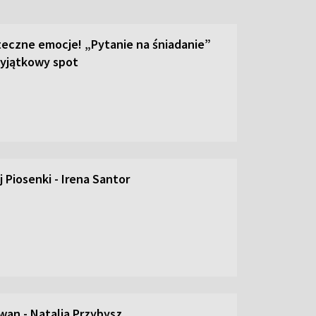
teczne emocje! „Pytanie na śniadanie”
yjątkowy spot
 Piosenki - Irena Santor
an - Natalia Przybysz