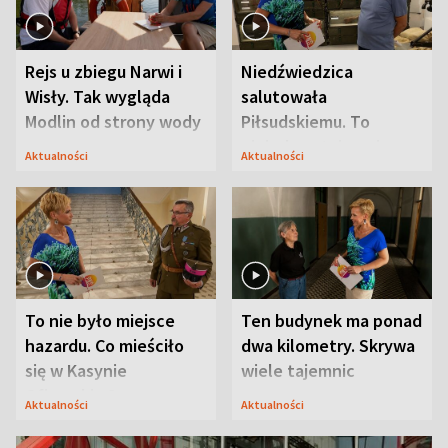
Rejs u zbiegu Narwi i
Niedźwiedzica
Wisły. Tak wygląda
salutowała
Modlin od strony wody
Piłsudskiemu. To
niejedyna tajemnica
Aktualności
Aktualności
Modlina
To nie było miejsce
Ten budynek ma ponad
hazardu. Co mieściło
dwa kilometry. Skrywa
się w Kasynie
wiele tajemnic
Oficerskim?
Aktualności
Aktualności