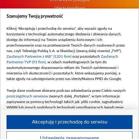
Oferta Handlowa
Dostępność
Szanujemy Twoją prywatność
Moje zgody
Kliknij "Akceptuję i przechodzę do serwisu", aby wyrazić zgody na
Procedura zgłoszeń wewnętrznych
korzystanie z technologii automatycznego śledzenia i zbierania danych,
dostęp do informacji na Twoim urządzeniu końcowym i ich
przechowywanie oraz na przetwarzanie Twoich danych osobowych przez
nas, czyli Telewizję Polską S.A. w likwidacji (zwaną dalej również „TVP”),
Zaufanych Partnerów z IAB* (1201 firm)
oraz pozostałych
Zaufanych
Partnerów TVP (93 firm)
, w celach marketingowych (w tym do
zautomatyzowanego dopasowania reklam do Twoich zainteresowań i
mierzenia ich skuteczności) i pozostałych, które wskazujemy poniżej, a
także zgody na udostępnianie przez nas identyfikatora PPID do Google.
Twoje dane osobowe zbierane podczas odwiedzania przez Ciebie naszych
poszczególnych serwisów
zwanych dalej „Portalem”, w tym informacje
zapisywane za pomocą technologii takich jak: pliki cookie, sygnalizatory
WWW lub innych podobnych technologii umożliwiających świadczenie
dopasowanych i bezpiecznych usług, personalizację treści oraz reklam,
udostępnianie funkcji mediów społecznościowych oraz analizowanie ruchu
Akceptuję i przechodzę do serwisu
w Internecie.
Twoje dane osobowe zbierane podczas odwiedzania przez Ciebie
Ustawienia zaawansowane