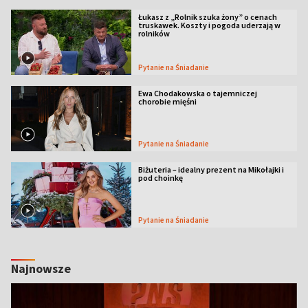
Łukasz z „Rolnik szuka żony” o cenach
truskawek. Koszty i pogoda uderzają w
rolników
Pytanie na Śniadanie
Ewa Chodakowska o tajemniczej
chorobie mięśni
Pytanie na Śniadanie
Biżuteria – idealny prezent na Mikołajki i
pod choinkę
Pytanie na Śniadanie
Najnowsze