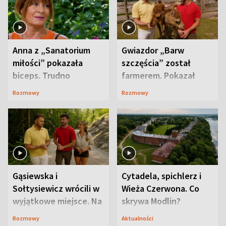
Anna z „Sanatorium
Gwiazdor „Barw
miłości” pokazała
szczęścia” został
biceps. Trudno
farmerem. Pokazał
uwierzyć, co przeszła
swoje niezwykłe
Rozmowy
Rozmowy
wcześniej
ranczo
Gąsiewska i
Cytadela, spichlerz i
Sołtysiewicz wrócili w
Wieża Czerwona. Co
wyjątkowe miejsce. Na
skrywa Modlin?
szlaku czekał
Rozmowy
Aktualności