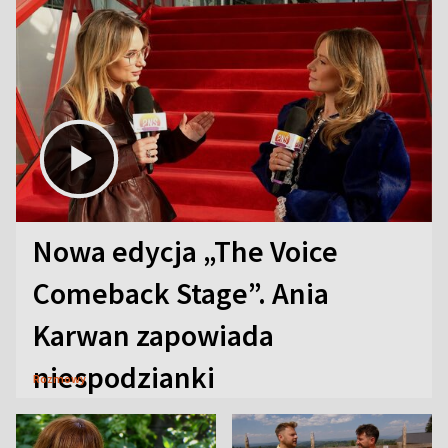
Nowa edycja „The Voice
Comeback Stage”. Ania
Karwan zapowiada
niespodzianki
Rozmowy