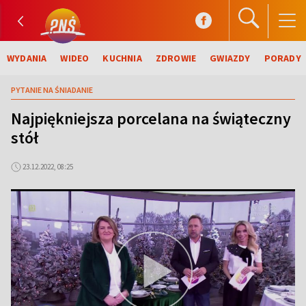
WYDANIA
WIDEO
KUCHNIA
ZDROWIE
GWIAZDY
PORADY
PYTANIE NA ŚNIADANIE
Najpiękniejsza porcelana na świąteczny
stół
23.12.2022, 08:25