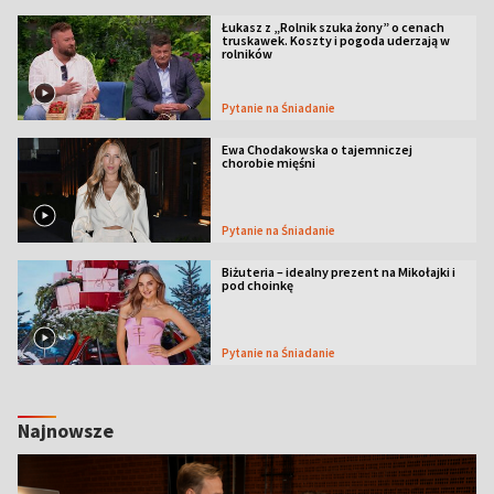
Łukasz z „Rolnik szuka żony” o cenach
truskawek. Koszty i pogoda uderzają w
rolników
Pytanie na Śniadanie
Ewa Chodakowska o tajemniczej
chorobie mięśni
Pytanie na Śniadanie
Biżuteria – idealny prezent na Mikołajki i
pod choinkę
Pytanie na Śniadanie
Najnowsze