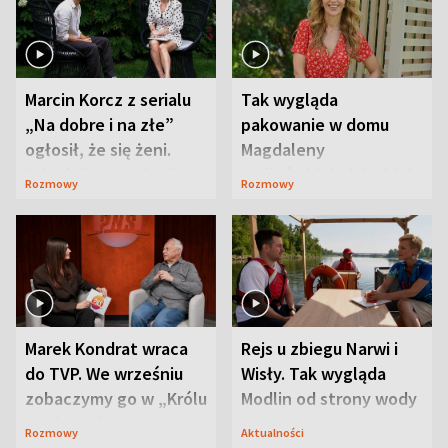
Marcin Korcz z serialu
Tak wygląda
„Na dobre i na złe”
pakowanie w domu
ogłosił, że się żeni.
Magdaleny
Zdradził, co zmienił
Waligórskiej-Lisieckiej.
Rozmowy
Rozmowy
syn
Mąż nie odpuszcza
Marek Kondrat wraca
Rejs u zbiegu Narwi i
do TVP. We wrześniu
Wisły. Tak wygląda
zobaczymy go w „Królu
Modlin od strony wody
Maciusiu I”
Rozmowy
Aktualności