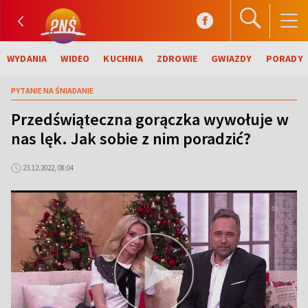
WYDANIA
WIDEO
KUCHNIA
ZDROWIE
GWIAZDY
PORADY
PYTANIE NA ŚNIADANIE
Przedświąteczna gorączka wywołuje w
nas lęk. Jak sobie z nim poradzić?
23.12.2022, 08:04