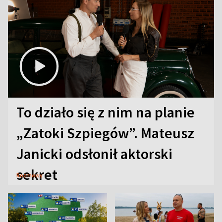
To działo się z nim na planie
„Zatoki Szpiegów”. Mateusz
Janicki odsłonił aktorski
sekret
Rozmowy