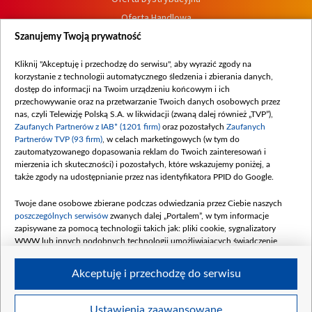
Oferta Handlowa
Dostępność
Szanujemy Twoją prywatność
Moje zgody
Kliknij "Akceptuję i przechodzę do serwisu", aby wyrazić zgody na
Procedura zgłoszeń wewnętrznych
korzystanie z technologii automatycznego śledzenia i zbierania danych,
dostęp do informacji na Twoim urządzeniu końcowym i ich
przechowywanie oraz na przetwarzanie Twoich danych osobowych przez
nas, czyli Telewizję Polską S.A. w likwidacji (zwaną dalej również „TVP”),
Zaufanych Partnerów z IAB* (1201 firm)
oraz pozostałych
Zaufanych
Partnerów TVP (93 firm)
, w celach marketingowych (w tym do
zautomatyzowanego dopasowania reklam do Twoich zainteresowań i
mierzenia ich skuteczności) i pozostałych, które wskazujemy poniżej, a
także zgody na udostępnianie przez nas identyfikatora PPID do Google.
Twoje dane osobowe zbierane podczas odwiedzania przez Ciebie naszych
poszczególnych serwisów
zwanych dalej „Portalem”, w tym informacje
zapisywane za pomocą technologii takich jak: pliki cookie, sygnalizatory
WWW lub innych podobnych technologii umożliwiających świadczenie
dopasowanych i bezpiecznych usług, personalizację treści oraz reklam,
udostępnianie funkcji mediów społecznościowych oraz analizowanie ruchu
Akceptuję i przechodzę do serwisu
w Internecie.
Twoje dane osobowe zbierane podczas odwiedzania przez Ciebie
Ustawienia zaawansowane