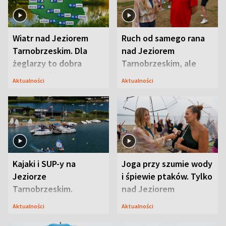
Wiatr nad Jeziorem
Ruch od samego rana
Tarnobrzeskim. Dla
nad Jeziorem
żeglarzy to dobra
Tarnobrzeskim, ale
wiadomość
ważna jest jedna
Aktualności
Aktualności
zasada
Kajaki i SUP-y na
Joga przy szumie wody
Jeziorze
i śpiewie ptaków. Tylko
Tarnobrzeskim.
nad Jeziorem
Przyrodnicy zwracają
Tarnobrzeskim
Aktualności
Aktualności
uwagę na coś jeszcze