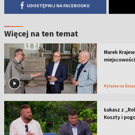
UDOSTĘPNIJ NA FACEBOOKU
Więcej na ten temat
Marek Krajew
miejscowości
Pytanie na Śnia
Łukasz z „Ro
Koszty i pog