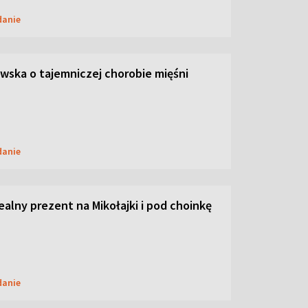
danie
ska o tajemniczej chorobie mięśni
danie
dealny prezent na Mikołajki i pod choinkę
danie