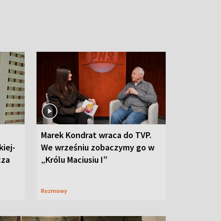
Marek Kondrat wraca do TVP.
iej-
We wrześniu zobaczymy go w
cza
„Królu Maciusiu I”
Rozmowy