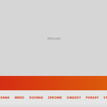
DANIA
WIDEO
KUCHNIA
ZDROWIE
GWIAZDY
PORADY
S