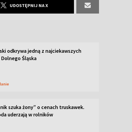
UDOSTĘPNIJ NA X
ski odkrywa jedną z najciekawszych
 Dolnego Śląska
danie
lnik szuka żony” o cenach truskawek.
oda uderzają w rolników