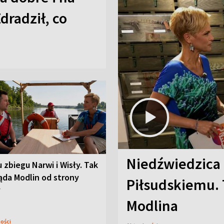
Zdradził, co
Niedźwiedzica
u zbiegu Narwi i Wisły. Tak
ąda Modlin od strony
Piłsudskiemu. 
y
Modlina
ności