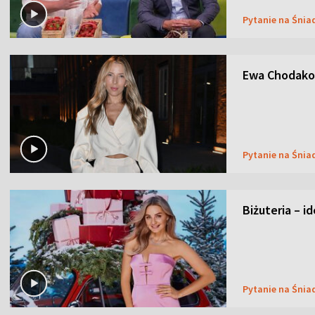
Pytanie na Śnia
Ewa Chodakow
Pytanie na Śnia
Biżuteria – i
Pytanie na Śnia