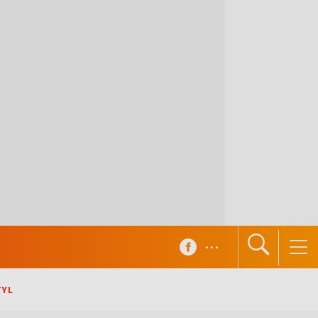
...
TYL