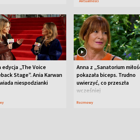
Aktualności
 edycja „The Voice
Anna z „Sanatorium miłoś
back Stage”. Ania Karwan
pokazała biceps. Trudno
wiada niespodzianki
uwierzyć, co przeszła
wcześniej
wy
Rozmowy