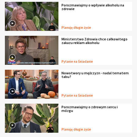
Porozmawiajmy o wpływie alkoholu na
zdrowie
Planuję długie życie
Ministerstwo Zdrowia chce całkowitego
zakazu reklam alkoholu
Pytanie na Śniadanie
Nowotwory u mężczyzn - nadal tematem
tabu?
Pytanie na Śniadanie
Porozmawiajmy o zdrowym sercu i
mózgu
Planuję długie życie