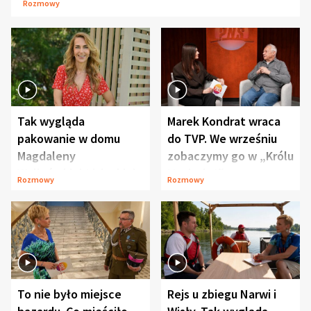
Rozmowy
Tak wygląda
Marek Kondrat wraca
pakowanie w domu
do TVP. We wrześniu
Magdaleny
zobaczymy go w „Królu
Waligórskiej-Lisieckiej.
Maciusiu I”
Rozmowy
Rozmowy
Mąż nie odpuszcza
To nie było miejsce
Rejs u zbiegu Narwi i