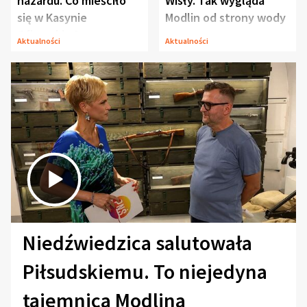
hazardu. Co mieściło
Wisły. Tak wygląda
się w Kasynie
Modlin od strony wody
Oficerskim?
Aktualności
Aktualności
Niedźwiedzica salutowała
Piłsudskiemu. To niejedyna
tajemnica Modlina