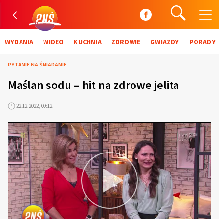
WYDANIA
WIDEO
KUCHNIA
ZDROWIE
GWIAZDY
PORADY
PYTANIE NA ŚNIADANIE
Maślan sodu – hit na zdrowe jelita
22.12.2022, 09:12