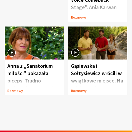
Stage”. Ania Karwan
zapowiada
Rozmowy
niespodzianki
Anna z „Sanatorium
Gąsiewska i
miłości” pokazała
Sołtysiewicz wrócili w
biceps. Trudno
wyjątkowe miejsce. Na
uwierzyć, co przeszła
szlaku czekał
Rozmowy
Rozmowy
wcześniej
niedźwiedź