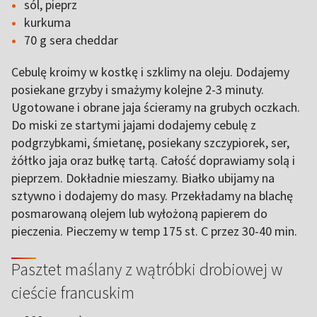
sól, pieprz
kurkuma
70 g sera cheddar
Cebulę kroimy w kostkę i szklimy na oleju. Dodajemy
posiekane grzyby i smażymy kolejne 2-3 minuty.
Ugotowane i obrane jaja ścieramy na grubych oczkach.
Do miski ze startymi jajami dodajemy cebulę z
podgrzybkami, śmietanę, posiekany szczypiorek, ser,
żółtko jaja oraz bułkę tartą. Całość doprawiamy solą i
pieprzem. Dokładnie mieszamy. Białko ubijamy na
sztywno i dodajemy do masy. Przekładamy na blachę
posmarowaną olejem lub wyłożoną papierem do
pieczenia. Pieczemy w temp 175 st. C przez 30-40 min.
Pasztet maślany z wątróbki drobiowej w
cieście francuskim