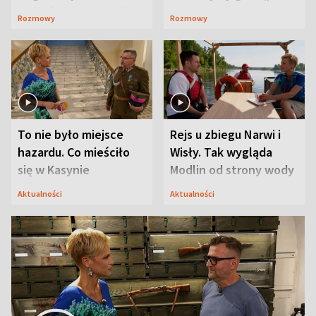
Waligórskiej-Lisieckiej.
Maciusiu I”
Rozmowy
Rozmowy
Mąż nie odpuszcza
To nie było miejsce
Rejs u zbiegu Narwi i
hazardu. Co mieściło
Wisły. Tak wygląda
się w Kasynie
Modlin od strony wody
Oficerskim?
Aktualności
Aktualności