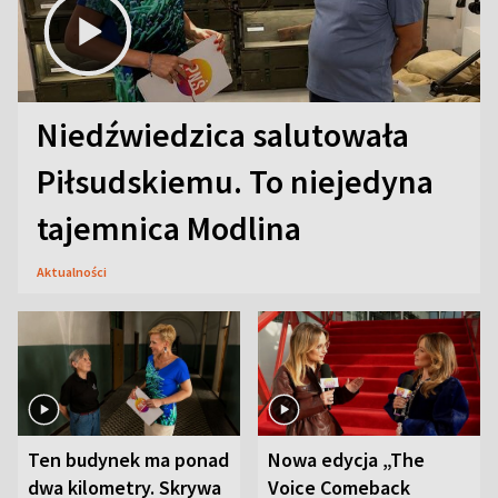
Niedźwiedzica salutowała
Piłsudskiemu. To niejedyna
tajemnica Modlina
Aktualności
Ten budynek ma ponad
Nowa edycja „The
dwa kilometry. Skrywa
Voice Comeback