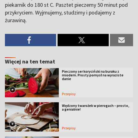
piekarnik do 180 st C. Pasztet pieczemy 50 minut pod
przykryciem. Wyjmujemy, studzimy i podajemy z
żurawiną.
Więcej na ten temat
Pieczony ser koryciński na buraku z
miodem. Prosty pomysł na wyraziste
danie
Przepisy
Wędzony twarożek w pierogach – prosto,
a genialnie!
Przepisy