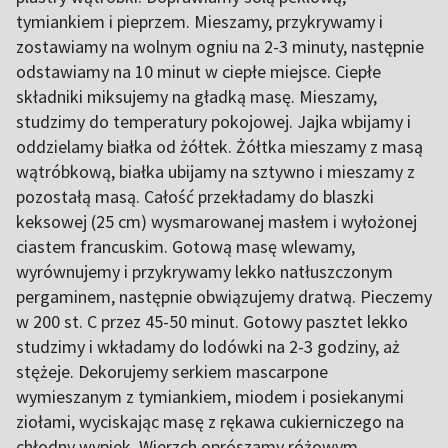
tymiankiem i pieprzem. Mieszamy, przykrywamy i
zostawiamy na wolnym ogniu na 2-3 minuty, następnie
odstawiamy na 10 minut w ciepłe miejsce. Ciepłe
składniki miksujemy na gładką masę. Mieszamy,
studzimy do temperatury pokojowej. Jajka wbijamy i
oddzielamy białka od żółtek. Żółtka mieszamy z masą
wątróbkową, białka ubijamy na sztywno i mieszamy z
pozostałą masą. Całość przekładamy do blaszki
keksowej (25 cm) wysmarowanej masłem i wyłożonej
ciastem francuskim. Gotową masę wlewamy,
wyrównujemy i przykrywamy lekko natłuszczonym
pergaminem, następnie obwiązujemy dratwą. Pieczemy
w 200 st. C przez 45-50 minut. Gotowy pasztet lekko
studzimy i wkładamy do lodówki na 2-3 godziny, aż
stężeje. Dekorujemy serkiem mascarpone
wymieszanym z tymiankiem, miodem i posiekanymi
ziołami, wyciskając masę z rękawa cukierniczego na
chłodny wypiek. Wierzch oprószamy różowym