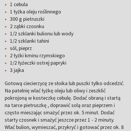
1 cebula
1 łyżka oleju roślinnego
300 g pietruszki
2 ząbki czosnku
1/2 szklanki bulionu lub wody
1/2 szklanki tahini
sól, pieprz
2 łyżki kminu rzymskiego
1/2 łyżeczki ostrej papryki
3 jajka
Gotową ciecierzycę ze słoika lub puszki tylko odcedzić.
Na patelnię wlać łyżkę oleju lub oliwy i zeszklić
pokrojoną w kosteczkę cebulę. Dodać obraną i startą
na tarce pietruszkę , doprawić solą oraz pieprzem i
często mieszając smażyć przez ok. 5 minut. Dodać
starty czosnek i smażyć jeszcze przez 1 - 2 minuty.
Wlać bulion, wymieszać, przykryć i gotować przez ok. 8