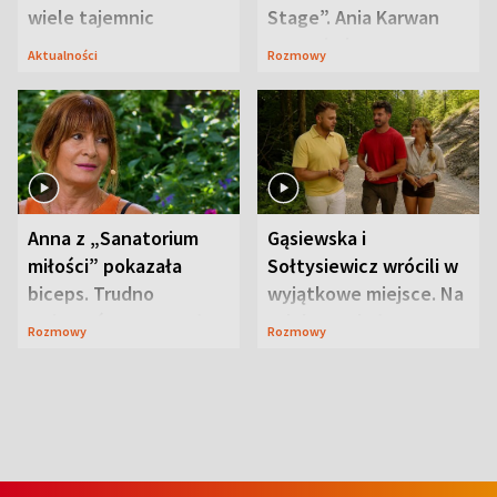
wiele tajemnic
Stage”. Ania Karwan
zapowiada
Aktualności
Rozmowy
niespodzianki
Anna z „Sanatorium
Gąsiewska i
miłości” pokazała
Sołtysiewicz wrócili w
biceps. Trudno
wyjątkowe miejsce. Na
uwierzyć, co przeszła
szlaku czekał
Rozmowy
Rozmowy
wcześniej
niedźwiedź