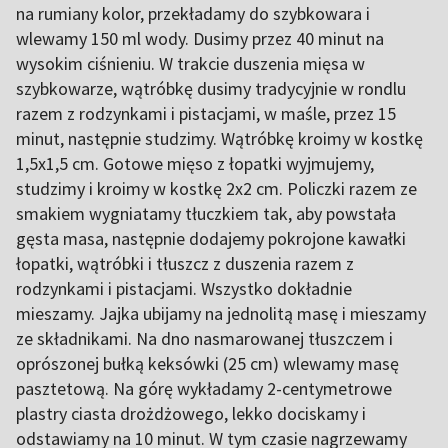
na rumiany kolor, przekładamy do szybkowara i
wlewamy 150 ml wody. Dusimy przez 40 minut na
wysokim ciśnieniu. W trakcie duszenia mięsa w
szybkowarze, wątróbkę dusimy tradycyjnie w rondlu
razem z rodzynkami i pistacjami, w maśle, przez 15
minut, następnie studzimy. Wątróbkę kroimy w kostkę
1,5x1,5 cm. Gotowe mięso z łopatki wyjmujemy,
studzimy i kroimy w kostkę 2x2 cm. Policzki razem ze
smakiem wygniatamy tłuczkiem tak, aby powstała
gęsta masa, następnie dodajemy pokrojone kawałki
łopatki, wątróbki i tłuszcz z duszenia razem z
rodzynkami i pistacjami. Wszystko dokładnie
mieszamy. Jajka ubijamy na jednolitą masę i mieszamy
ze składnikami. Na dno nasmarowanej tłuszczem i
oprószonej bułką keksówki (25 cm) wlewamy masę
pasztetową. Na górę wykładamy 2-centymetrowe
plastry ciasta drożdżowego, lekko dociskamy i
odstawiamy na 10 minut. W tym czasie nagrzewamy