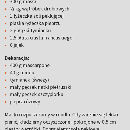
300 g masła
½ kg wątróbek drobiowych
1 łyżeczka soli peklującej
płaska łyżeczka pieprzu
2 gałązki tymianku
1,5 płata ciasta francuskiego
6 jajek
Dekoracja:
400 g mascarpone
40 g miodu
tymianek (świeży)
mały pęczek natki pietruszki
mały pęczek szczypiorku
pieprz różowy
Masło rozpuszczamy w rondlu. Gdy zacznie się lekko
pienić, kładziemy oczyszczone i pokrojone w 0,5 cm
plastry wątróbki. Doprawiamy solą peklową,