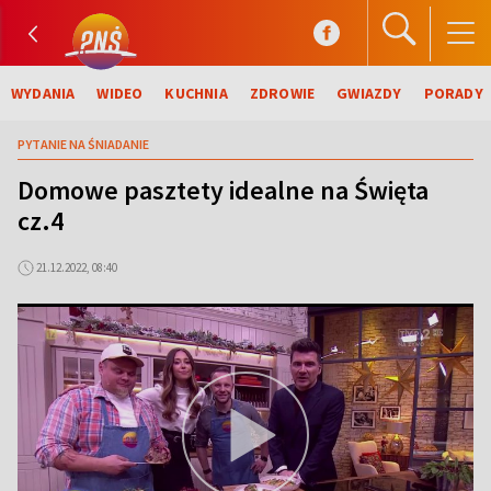
WYDANIA
WIDEO
KUCHNIA
ZDROWIE
GWIAZDY
PORADY
PYTANIE NA ŚNIADANIE
Domowe pasztety idealne na Święta
cz.4
21.12.2022, 08:40