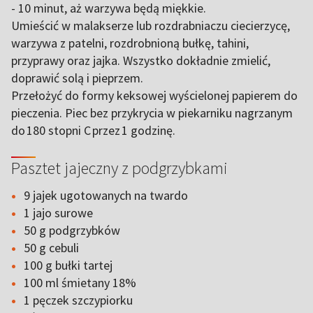
- 10 minut, aż warzywa będą miękkie.
Umieścić w malakserze lub rozdrabniaczu ciecierzycę,
warzywa z patelni, rozdrobnioną bułkę, tahini,
przyprawy oraz jajka. Wszystko dokładnie zmielić,
doprawić solą i pieprzem.
Przełożyć do formy keksowej wyścielonej papierem do
pieczenia. Piec bez przykrycia w piekarniku nagrzanym
do 180 stopni C przez 1 godzinę.
Pasztet jajeczny z podgrzybkami
9 jajek ugotowanych na twardo
1 jajo surowe
50 g podgrzybków
50 g cebuli
100 g bułki tartej
100 ml śmietany 18%
1 pęczek szczypiorku