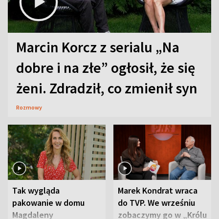
Marcin Korcz z serialu „Na
dobre i na złe” ogłosił, że się
żeni. Zdradził, co zmienił syn
Rozmowy
Tak wygląda
Marek Kondrat wraca
pakowanie w domu
do TVP. We wrześniu
Magdaleny
zobaczymy go w „Królu