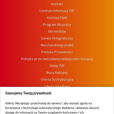
Kontakt
Centrum informacji TVP
Komisja Etyki
Program dla prasy
Dla mediów
Serwis fotograficzny
Merchandising (znaki)
Polityka Prywatności
Polityka przeciwdziałania nadużyciom i korupcji
Sklep TVP
Biuro Reklamy
Oferta Dystrybucyjna
Oferta Handlowa
Dostępność
Szanujemy Twoją prywatność
Moje zgody
Kliknij "Akceptuję i przechodzę do serwisu", aby wyrazić zgody na
Procedura zgłoszeń wewnętrznych
korzystanie z technologii automatycznego śledzenia i zbierania danych,
dostęp do informacji na Twoim urządzeniu końcowym i ich