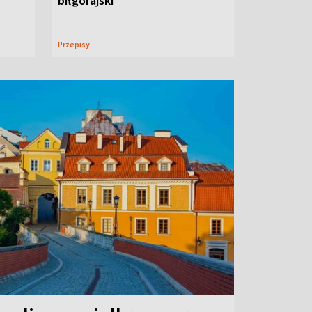
biłgorajski
Przepisy