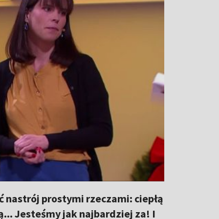
ć nastrój prostymi rzeczami: ciepłą
.. Jesteśmy jak najbardziej za! I