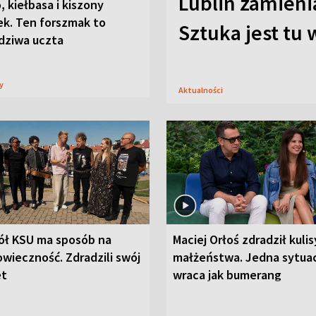
Lublin zamienia
, kiełbasa i kiszony
ek. Ten forszmak to
Sztuka jest tu
dziwa uczta
sy
Aktualności
ół KSU ma sposób na
Maciej Orłoś zdradził kulis
wieczność. Zdradzili swój
małżeństwa. Jedna sytua
et
wraca jak bumerang