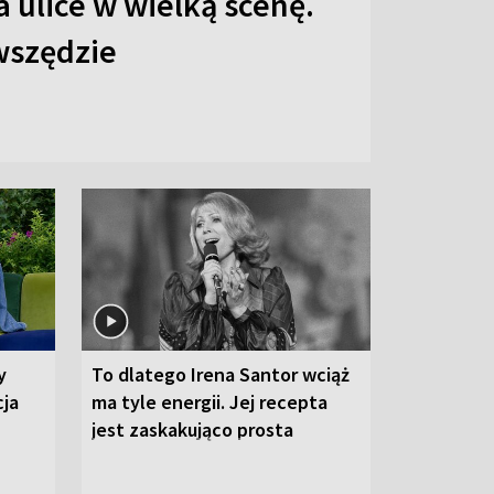
 ulice w wielką scenę.
 wszędzie
y
To dlatego Irena Santor wciąż
cja
ma tyle energii. Jej recepta
jest zaskakująco prosta