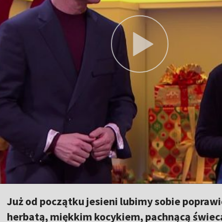
Już od początku jesieni lubimy sobie poprawi
herbatą, miękkim kocykiem, pachnącą świecą.