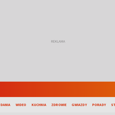
DANIA
WIDEO
KUCHNIA
ZDROWIE
GWIAZDY
PORADY
S