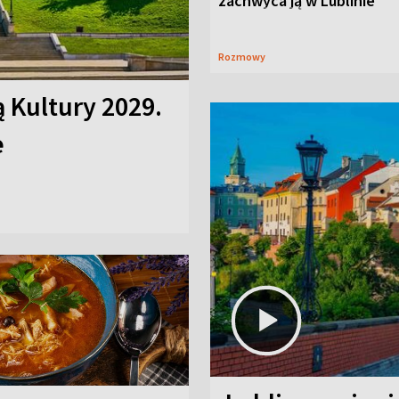
zachwyca ją w Lublinie
Rozmowy
ą Kultury 2029.
e