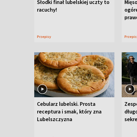
Słodki finał lubelskiej uczty to
Mięso
racuchy!
ogór
praw
Przepisy
Przepi
Cebularz lubelski. Prosta
Zesp
receptura i smak, który zna
długo
Lubelszczyzna
sekr