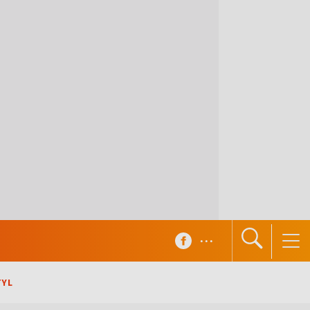
...
TYL