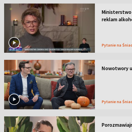
Ministerstwo
reklam alkoh
Pytanie na Śnia
Nowotwory u
Pytanie na Śnia
Porozmawiaj