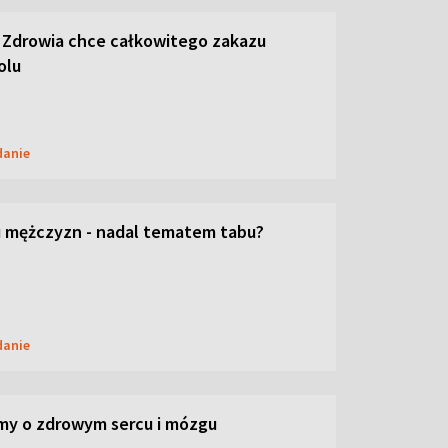
 Zdrowia chce całkowitego zakazu
olu
danie
 mężczyzn - nadal tematem tabu?
danie
my o zdrowym sercu i mózgu