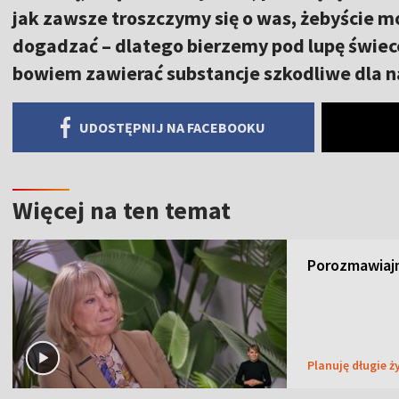
jak zawsze troszczymy się o was, żebyście mo
dogadzać – dlatego bierzemy pod lupę świec
bowiem zawierać substancje szkodliwe dla 
UDOSTĘPNIJ NA FACEBOOKU
Więcej na ten temat
Porozmawiajm
Planuję długie ż