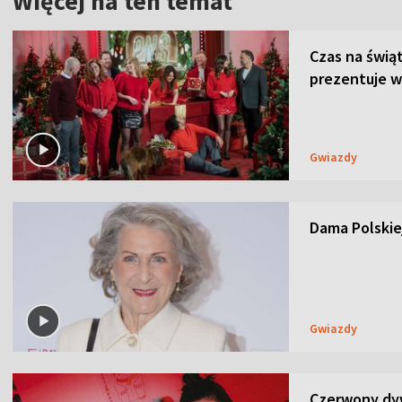
Więcej na ten temat
Czas na świą
prezentuje w
Gwiazdy
Dama Polskiej
Gwiazdy
Czerwony dyw