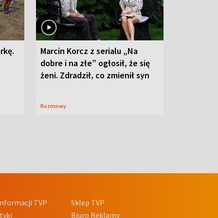
rkę.
Marcin Korcz z serialu „Na
dobre i na złe” ogłosił, że się
żeni. Zdradził, co zmienił syn
Rozmowy
nformacji TVP
Sklep TVP
tyki
Biuro Reklamy