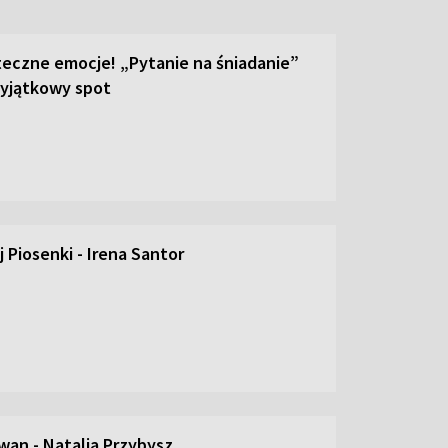
teczne emocje! „Pytanie na śniadanie”
yjątkowy spot
 Piosenki - Irena Santor
an - Natalia Przybysz