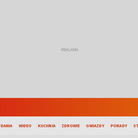
DANIA
WIDEO
KUCHNIA
ZDROWIE
GWIAZDY
PORADY
S