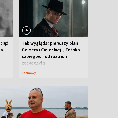
ciąż
Tak wyglądał pierwszy plan
ta
Gelnera i Cieleckiej. „Zatoka
szpiegów” od razu ich
zaskoczyła
Rozmowy