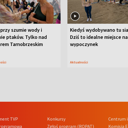
przy szumie wody i
Kiedyś wydobywano tu sia
ie ptaków. Tylko nad
Dziś to idealne miejsce na
orem Tarnobrzeskim
wypoczynek
ności
Aktualności
ment TVP
Konkursy
Centrum i
Programowa
Zgłoś program (ROPAT)
Komisja E