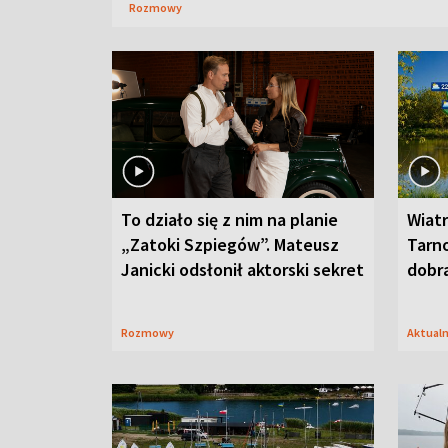
Rozmowy
To działo się z nim na planie
Wiat
„Zatoki Szpiegów”. Mateusz
Tarno
Janicki odsłonił aktorski sekret
dobr
Rozmowy
Aktual