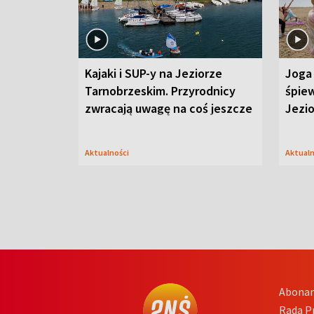
Kajaki i SUP-y na Jeziorze
Joga 
Tarnobrzeskim. Przyrodnicy
śpiew
zwracają uwagę na coś jeszcze
Jezi
Aktualności
Aktual
Abona
Rada 