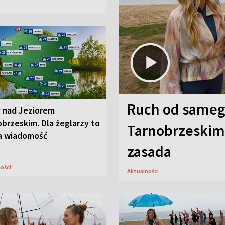
Ruch od sameg
r nad Jeziorem
brzeskim. Dla żeglarzy to
Tarnobrzeskim,
a wiadomość
zasada
ności
Aktualności