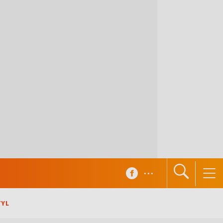
...
TYL