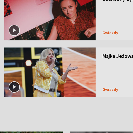
Gwiazdy
Majka Jeżows
Gwiazdy