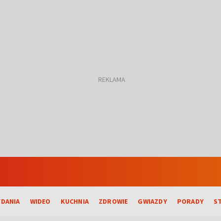
DANIA
WIDEO
KUCHNIA
ZDROWIE
GWIAZDY
PORADY
S