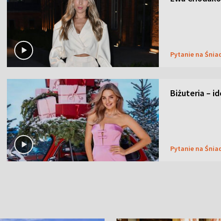
Pytanie na Śnia
Biżuteria – i
Pytanie na Śnia