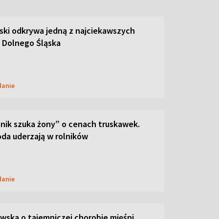
ski odkrywa jedną z najciekawszych
 Dolnego Śląska
danie
lnik szuka żony” o cenach truskawek.
oda uderzają w rolników
danie
ska o tajemniczej chorobie mięśni