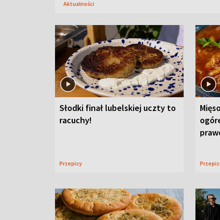
Aktualności
Słodki finał lubelskiej uczty to
Mięso
racuchy!
ogór
praw
Przepisy
Przepi