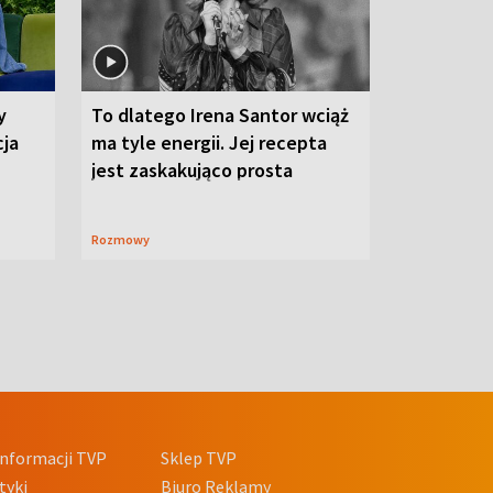
y
To dlatego Irena Santor wciąż
cja
ma tyle energii. Jej recepta
jest zaskakująco prosta
Rozmowy
nformacji TVP
Sklep TVP
tyki
Biuro Reklamy