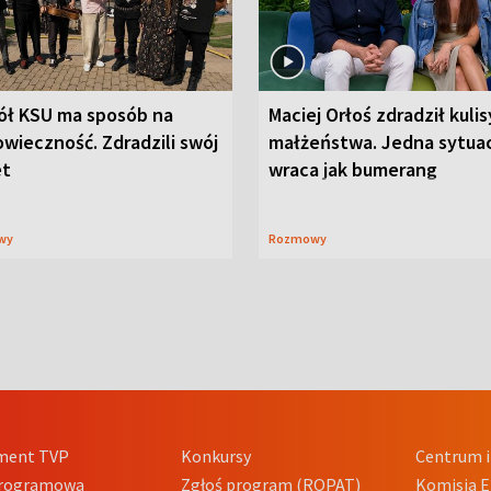
ół KSU ma sposób na
Maciej Orłoś zdradził kulis
wieczność. Zdradzili swój
małżeństwa. Jedna sytua
et
wraca jak bumerang
wy
Rozmowy
ment TVP
Konkursy
Centrum i
Programowa
Zgłoś program (ROPAT)
Komisja E