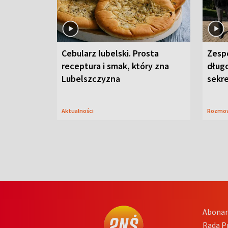
Cebularz lubelski. Prosta
Zesp
receptura i smak, który zna
długo
Lubelszczyzna
sekr
Aktualności
Rozmo
Abona
Rada 