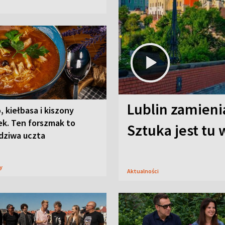
Lublin zamienia
, kiełbasa i kiszony
ek. Ten forszmak to
Sztuka jest tu
dziwa uczta
sy
Aktualności