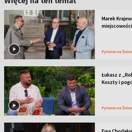
Więcej na ten temat
Marek Krajew
miejscowości
Pytanie na Śnia
Łukasz z „Ro
Koszty i pog
Pytanie na Śnia
Ewa Chodakow