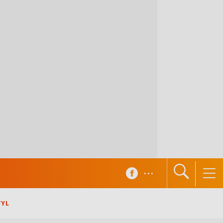
...
TYL