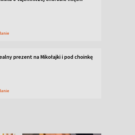
danie
dealny prezent na Mikołajki i pod choinkę
danie