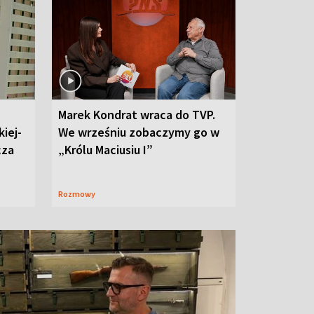
Marek Kondrat wraca do TVP.
iej-
We wrześniu zobaczymy go w
cza
„Królu Maciusiu I”
Rozmowy