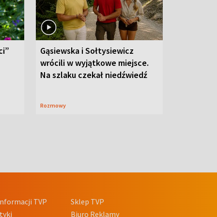
ci”
Gąsiewska i Sołtysiewicz
wrócili w wyjątkowe miejsce.
Na szlaku czekał niedźwiedź
Rozmowy
nformacji TVP
Sklep TVP
tyki
Biuro Reklamy