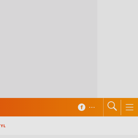
...
TYL