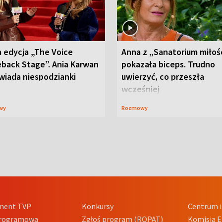
 edycja „The Voice
Anna z „Sanatorium miłoś
back Stage”. Ania Karwan
pokazała biceps. Trudno
wiada niespodzianki
uwierzyć, co przeszła
wcześniej
wy
Rozmowy
ment TVP
Konkursy
Centrum i
Programowa
Zgłoś program (ROPAT)
Komisja E