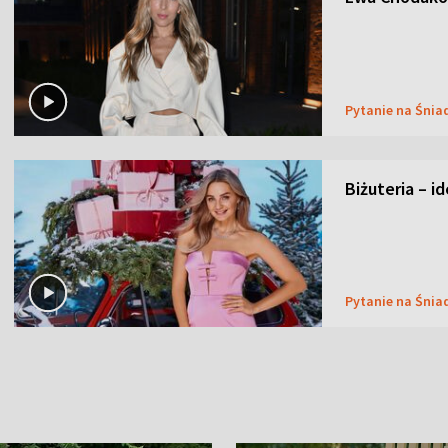
Pytanie na Śnia
Biżuteria – i
Pytanie na Śnia