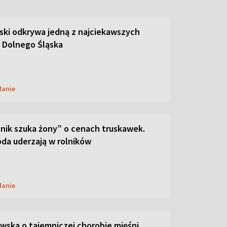
ski odkrywa jedną z najciekawszych
 Dolnego Śląska
danie
lnik szuka żony” o cenach truskawek.
oda uderzają w rolników
danie
ska o tajemniczej chorobie mięśni