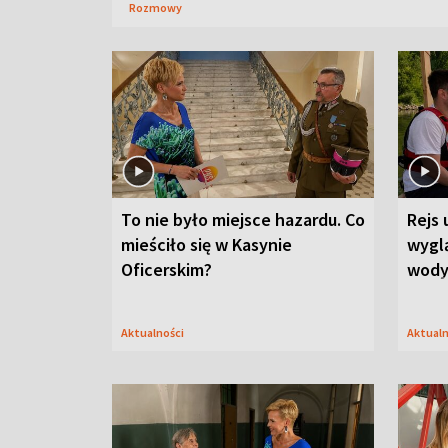
Rozmowy
To nie było miejsce hazardu. Co
Rejs 
mieściło się w Kasynie
wygl
Oficerskim?
wod
Aktualności
Aktual