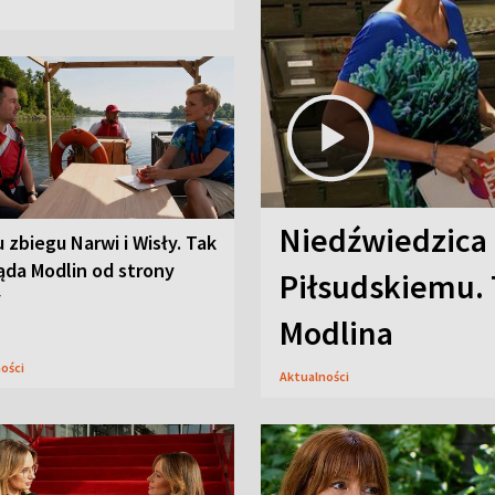
Niedźwiedzica
u zbiegu Narwi i Wisły. Tak
ąda Modlin od strony
Piłsudskiemu. 
y
Modlina
ności
Aktualności