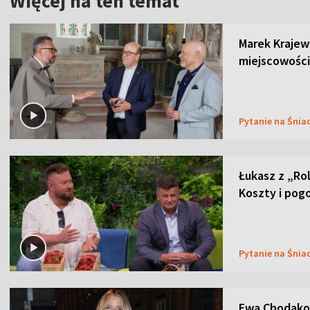
Więcej na ten temat
Marek Krajew
miejscowości
Pytanie na Śnia
Łukasz z „Ro
Koszty i pog
Pytanie na Śnia
Ewa Chodakow