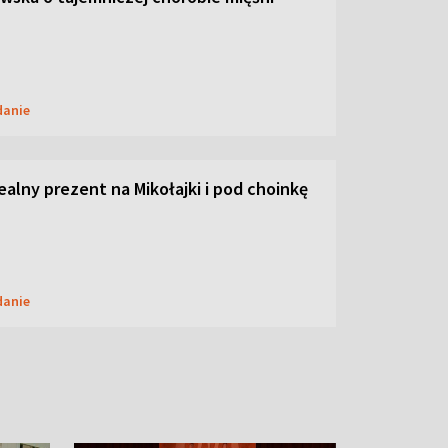
danie
dealny prezent na Mikołajki i pod choinkę
danie