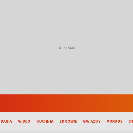
DANIA
WIDEO
KUCHNIA
ZDROWIE
GWIAZDY
PORADY
S