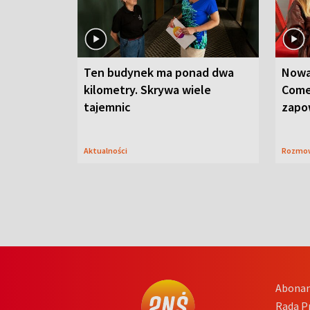
Ten budynek ma ponad dwa
Nowa
kilometry. Skrywa wiele
Come
tajemnic
zapo
Aktualności
Rozmo
Abona
Rada 