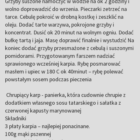
Grzyby suszone namoczyć w wodzie na ok 2 godziny i
wolno doprowadzić do wrzenia. Pieczarki zetrzeć na
tarce. Cebulę pokroić w drobną kostkę i zeszklić na
oleju. Dodać tarte warzywa, pokrojone grzyby i
koncentrat. Dusić ok 20 minut na wolnym ogniu. Dodać
bułkę tartą i jaja. Masę doprawić finalnie i wystudzić Na
koniec dodać grzyby przesmażone z cebulą i suszonymi
pomidorami. Przygotowanym farszem nadziać
sprawionego wcześniej karpia. Rybę posmarować
masłem i upiec w 180 C ok 40minut – rybę polewać
powstałym sosem podczas pieczenia
Chrupiący karp - panierka, która cudownie chrupie z
dodatkiem własnego sosu tatarskiego i sałatka z
czerwonej kapusty marynowanej
Składniki
3 płaty karpia – najlepiej ponacinane.
100g mąki pszennej