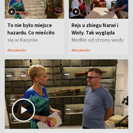
To nie było miejsce
Rejs u zbiegu Narwi i
hazardu. Co mieściło
Wisły. Tak wygląda
się w Kasynie
Modlin od strony wody
Oficerskim?
Aktualności
Aktualności