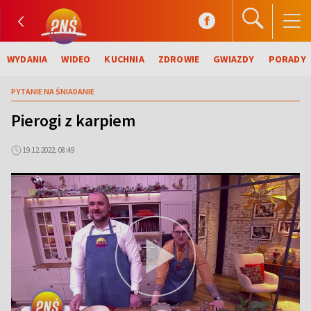
WYDANIA
WIDEO
KUCHNIA
ZDROWIE
GWIAZDY
PORADY
PYTANIE NA ŚNIADANIE
Pierogi z karpiem
19.12.2022, 08:49