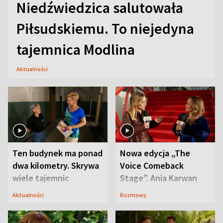
Niedźwiedzica salutowała
Piłsudskiemu. To niejedyna
tajemnica Modlina
Aktualności
Ten budynek ma ponad
Nowa edycja „The
dwa kilometry. Skrywa
Voice Comeback
wiele tajemnic
Stage”. Ania Karwan
zapowiada
Aktualności
Rozmowy
niespodzianki