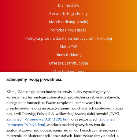
Dla mediów
Serwis fotograficzny
Merchandising (znaki)
Polityka Prywatności
Polityka przeciwdziałania nadużyciom i korupcji
Sklep TVP
Biuro Reklamy
Oferta Dystrybucyjna
Oferta Handlowa
Dostępność
Szanujemy Twoją prywatność
Moje zgody
Kliknij "Akceptuję i przechodzę do serwisu", aby wyrazić zgody na
Procedura zgłoszeń wewnętrznych
korzystanie z technologii automatycznego śledzenia i zbierania danych,
dostęp do informacji na Twoim urządzeniu końcowym i ich
przechowywanie oraz na przetwarzanie Twoich danych osobowych przez
nas, czyli Telewizję Polską S.A. w likwidacji (zwaną dalej również „TVP”),
Zaufanych Partnerów z IAB* (1201 firm)
oraz pozostałych
Zaufanych
Partnerów TVP (93 firm)
, w celach marketingowych (w tym do
zautomatyzowanego dopasowania reklam do Twoich zainteresowań i
mierzenia ich skuteczności) i pozostałych, które wskazujemy poniżej, a