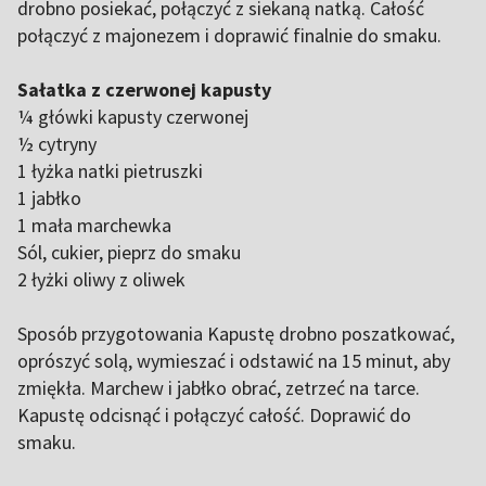
drobno posiekać, połączyć z siekaną natką. Całość
połączyć z majonezem i doprawić finalnie do smaku.
Sałatka z czerwonej kapusty
¼ główki kapusty czerwonej
½ cytryny
1 łyżka natki pietruszki
1 jabłko
1 mała marchewka
Sól, cukier, pieprz do smaku
2 łyżki oliwy z oliwek
Sposób przygotowania Kapustę drobno poszatkować,
oprószyć solą, wymieszać i odstawić na 15 minut, aby
zmiękła. Marchew i jabłko obrać, zetrzeć na tarce.
Kapustę odcisnąć i połączyć całość. Doprawić do
smaku.