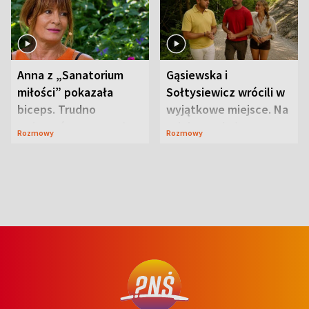
Anna z „Sanatorium
Gąsiewska i
miłości” pokazała
Sołtysiewicz wrócili w
biceps. Trudno
wyjątkowe miejsce. Na
uwierzyć, co przeszła
szlaku czekał
Rozmowy
Rozmowy
wcześniej
niedźwiedź