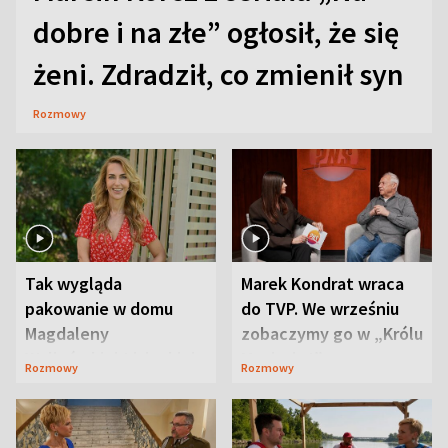
dobre i na złe” ogłosił, że się
żeni. Zdradził, co zmienił syn
Rozmowy
Tak wygląda
Marek Kondrat wraca
pakowanie w domu
do TVP. We wrześniu
Magdaleny
zobaczymy go w „Królu
Waligórskiej-Lisieckiej.
Maciusiu I”
Rozmowy
Rozmowy
Mąż nie odpuszcza