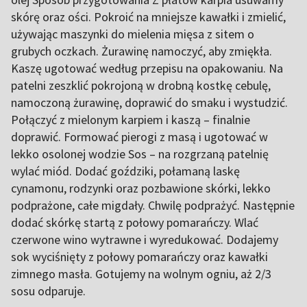
skórę oraz ości. Pokroić na mniejsze kawałki i zmielić,
używając maszynki do mielenia mięsa z sitem o
grubych oczkach. Żurawinę namoczyć, aby zmiękła.
Kaszę ugotować według przepisu na opakowaniu. Na
patelni zeszklić pokrojoną w drobną kostkę cebulę,
namoczoną żurawinę, doprawić do smaku i wystudzić.
Połączyć z mielonym karpiem i kaszą – finalnie
doprawić. Formować pierogi z masą i ugotować w
lekko osolonej wodzie Sos – na rozgrzaną patelnię
wylać miód. Dodać goździki, połamaną laskę
cynamonu, rodzynki oraz pozbawione skórki, lekko
podprażone, całe migdały. Chwilę podprażyć. Następnie
dodać skórkę startą z połowy pomarańczy. Wlać
czerwone wino wytrawne i wyredukować. Dodajemy
sok wyciśnięty z połowy pomarańczy oraz kawałki
zimnego masła. Gotujemy na wolnym ogniu, aż 2/3
sosu odparuje.