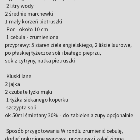
2 litry wody
2 średnie marchewki
1 mały korzeń pietruszki
Por - około 10 cm
1 cebula - zrumieniona
przyprawy: 5 ziaren ziela angielskiego, 2 liście laurowe,
po płaskiej łyżeczce soli i białego pieprzu,
sok z cytryny, natka pietruszki
Kluski lane
2 jajka
2 czubate łyżki mąki
1 łyżka siekanego koperku
szczypta soli
ok 50ml śmietany 30% - do zabielenia zupy opcjonalnie
Sposób przygotowania W rondlu zrumienić cebulę,
dodać pokrojone warzywa, przyprawy i zalać zimną