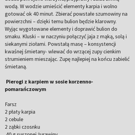
wodą. W wodzie umieścić elementy karpia i wolno
gotować ok 40 minut. Zbierać powstałe szumowiny na
powierzchni – dzięki temu bulion będzie klarowny.
Wyjąc wygotowane elementy i doprawić bulion do
smaku. Kluski – w naczyniu połączyć jaja z mąką, solą i
siekanymi ziołami. Powstałą masę – konsystencji
kwaśnej śmietany- wlewać do wrzącej zupy cienkim
strumieniem mieszając. Zupę najlepiej na końcu zabielić
śmietaną.
Pierogi z karpiem w sosie korzenno-
pomarańczowym
Farsz
2 płaty karpia
2 cebule
2 ząbki czosnku
40 g suszonej żurawiny