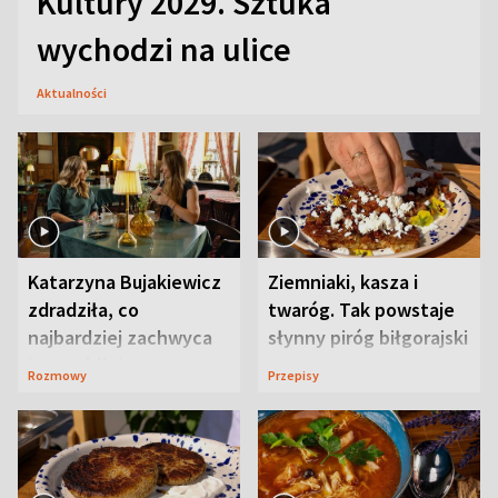
Kultury 2029. Sztuka
wychodzi na ulice
Aktualności
Katarzyna Bujakiewicz
Ziemniaki, kasza i
zdradziła, co
twaróg. Tak powstaje
najbardziej zachwyca
słynny piróg biłgorajski
ją w Lublinie
Rozmowy
Przepisy