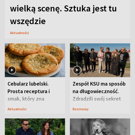
wielką scenę. Sztuka jest tu
wszędzie
Aktualności
Cebularz lubelski.
Zespół KSU ma sposób
Prosta receptura i
na długowieczność.
smak, który zna
Zdradzili swój sekret
Lubelszczyzna
Aktualności
Rozmowy