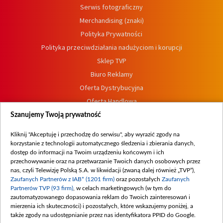
Serwis fotograficzny
Merchandising (znaki)
Polityka Prywatności
Polityka przeciwdziałania nadużyciom i korupcji
Sklep TVP
Biuro Reklamy
Oferta Dystrybucyjna
Oferta Handlowa
Dostępność
Szanujemy Twoją prywatność
Moje zgody
Kliknij "Akceptuję i przechodzę do serwisu", aby wyrazić zgody na
Procedura zgłoszeń wewnętrznych
korzystanie z technologii automatycznego śledzenia i zbierania danych,
dostęp do informacji na Twoim urządzeniu końcowym i ich
przechowywanie oraz na przetwarzanie Twoich danych osobowych przez
nas, czyli Telewizję Polską S.A. w likwidacji (zwaną dalej również „TVP”),
Zaufanych Partnerów z IAB* (1201 firm)
oraz pozostałych
Zaufanych
Partnerów TVP (93 firm)
, w celach marketingowych (w tym do
zautomatyzowanego dopasowania reklam do Twoich zainteresowań i
mierzenia ich skuteczności) i pozostałych, które wskazujemy poniżej, a
także zgody na udostępnianie przez nas identyfikatora PPID do Google.