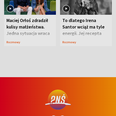
Maciej Orłoś zdradził
To dlatego Irena
kulisy małżeństwa.
Santor wciąż ma tyle
Jedna sytuacja wraca
energii. Jej recepta
jak bumerang
jest zaskakująco
Rozmowy
Rozmowy
prosta