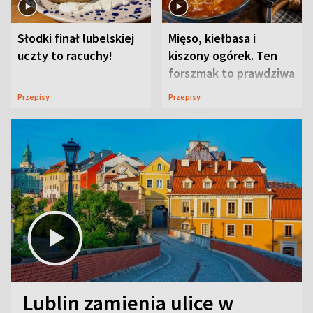
Słodki finał lubelskiej
Mięso, kiełbasa i
uczty to racuchy!
kiszony ogórek. Ten
forszmak to prawdziwa
uczta
Przepisy
Przepisy
Lublin zamienia ulice w