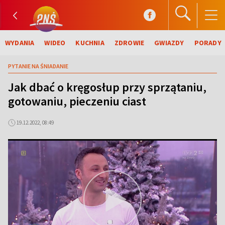
WYDANIA
WIDEO
KUCHNIA
ZDROWIE
GWIAZDY
PORADY
PYTANIE NA ŚNIADANIE
Jak dbać o kręgosłup przy sprzątaniu,
gotowaniu, pieczeniu ciast
19.12.2022, 08:49