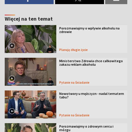
Więcej na ten temat
Porozmawiajmy o wpływie alkoholu na
zdrowie
Planuję długie życie
Ministerstwo Zdrowia chce całkowitego
zakazu reklam alkoholu
Pytanie na Śniadanie
Nowotwory u mężczyzn - nadal tematem
tabu?
Pytanie na Śniadanie
Porozmawiajmy o zdrowym sercu i
mózgu