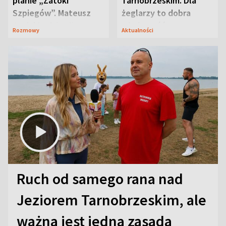
planie „Zatoki
Tarnobrzeskim. Dla
Szpiegów”. Mateusz
żeglarzy to dobra
Janicki odsłonił
wiadomość
Rozmowy
Aktualności
aktorski sekret
Ruch od samego rana nad
Jeziorem Tarnobrzeskim, ale
ważna jest jedna zasada