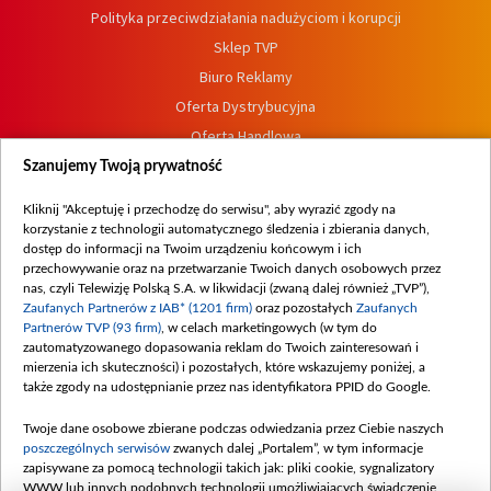
Polityka przeciwdziałania nadużyciom i korupcji
Sklep TVP
Biuro Reklamy
Oferta Dystrybucyjna
Oferta Handlowa
Dostępność
Szanujemy Twoją prywatność
Moje zgody
Kliknij "Akceptuję i przechodzę do serwisu", aby wyrazić zgody na
Procedura zgłoszeń wewnętrznych
korzystanie z technologii automatycznego śledzenia i zbierania danych,
dostęp do informacji na Twoim urządzeniu końcowym i ich
przechowywanie oraz na przetwarzanie Twoich danych osobowych przez
nas, czyli Telewizję Polską S.A. w likwidacji (zwaną dalej również „TVP”),
Zaufanych Partnerów z IAB* (1201 firm)
oraz pozostałych
Zaufanych
Partnerów TVP (93 firm)
, w celach marketingowych (w tym do
zautomatyzowanego dopasowania reklam do Twoich zainteresowań i
mierzenia ich skuteczności) i pozostałych, które wskazujemy poniżej, a
także zgody na udostępnianie przez nas identyfikatora PPID do Google.
Twoje dane osobowe zbierane podczas odwiedzania przez Ciebie naszych
poszczególnych serwisów
zwanych dalej „Portalem”, w tym informacje
zapisywane za pomocą technologii takich jak: pliki cookie, sygnalizatory
WWW lub innych podobnych technologii umożliwiających świadczenie