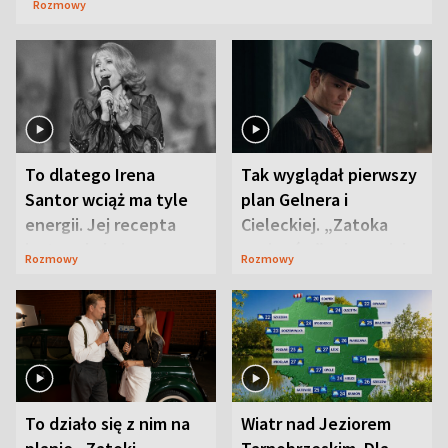
Rozmowy
To dlatego Irena
Tak wyglądał pierwszy
Santor wciąż ma tyle
plan Gelnera i
energii. Jej recepta
Cieleckiej. „Zatoka
jest zaskakująco
szpiegów” od razu ich
Rozmowy
Rozmowy
prosta
zaskoczyła
To działo się z nim na
Wiatr nad Jeziorem