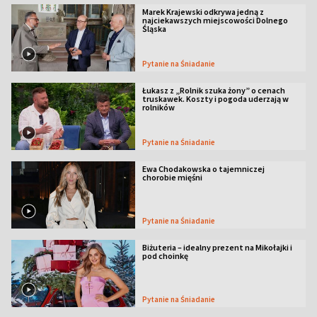
Marek Krajewski odkrywa jedną z
najciekawszych miejscowości Dolnego
Śląska
Pytanie na Śniadanie
Łukasz z „Rolnik szuka żony” o cenach
truskawek. Koszty i pogoda uderzają w
rolników
Pytanie na Śniadanie
Ewa Chodakowska o tajemniczej
chorobie mięśni
Pytanie na Śniadanie
Biżuteria – idealny prezent na Mikołajki i
pod choinkę
Pytanie na Śniadanie