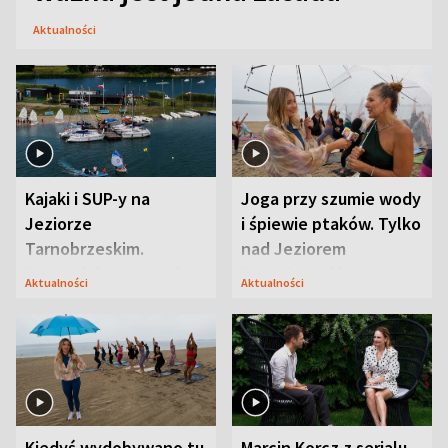
Aktualności
Kajaki i SUP-y na
Joga przy szumie wody
Jeziorze
i śpiewie ptaków. Tylko
Tarnobrzeskim.
nad Jeziorem
Przyrodnicy zwracają
Tarnobrzeskim
Aktualności
Aktualności
uwagę na coś jeszcze
Kiedyś wydobywano tu
Marcin Korcz z serialu