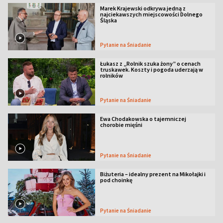
Marek Krajewski odkrywa jedną z
najciekawszych miejscowości Dolnego
Śląska
Pytanie na Śniadanie
Łukasz z „Rolnik szuka żony” o cenach
truskawek. Koszty i pogoda uderzają w
rolników
Pytanie na Śniadanie
Ewa Chodakowska o tajemniczej
chorobie mięśni
Pytanie na Śniadanie
Biżuteria – idealny prezent na Mikołajki i
pod choinkę
Pytanie na Śniadanie