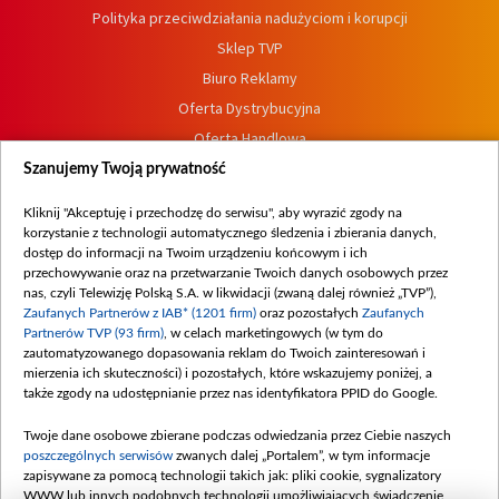
Polityka przeciwdziałania nadużyciom i korupcji
Sklep TVP
Biuro Reklamy
Oferta Dystrybucyjna
Oferta Handlowa
Dostępność
Szanujemy Twoją prywatność
Moje zgody
Kliknij "Akceptuję i przechodzę do serwisu", aby wyrazić zgody na
Procedura zgłoszeń wewnętrznych
korzystanie z technologii automatycznego śledzenia i zbierania danych,
dostęp do informacji na Twoim urządzeniu końcowym i ich
przechowywanie oraz na przetwarzanie Twoich danych osobowych przez
nas, czyli Telewizję Polską S.A. w likwidacji (zwaną dalej również „TVP”),
Zaufanych Partnerów z IAB* (1201 firm)
oraz pozostałych
Zaufanych
Partnerów TVP (93 firm)
, w celach marketingowych (w tym do
zautomatyzowanego dopasowania reklam do Twoich zainteresowań i
mierzenia ich skuteczności) i pozostałych, które wskazujemy poniżej, a
także zgody na udostępnianie przez nas identyfikatora PPID do Google.
Twoje dane osobowe zbierane podczas odwiedzania przez Ciebie naszych
poszczególnych serwisów
zwanych dalej „Portalem”, w tym informacje
zapisywane za pomocą technologii takich jak: pliki cookie, sygnalizatory
WWW lub innych podobnych technologii umożliwiających świadczenie