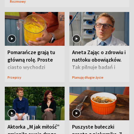
Rozmowy
Pomarańcze grają tu
Aneta Zając o zdrowiu i
główną rolę. Proste
natłoku obowiązków.
ciasto wychodzi
Tak pilnuje badań i
wyjątkowo wilgotne
wizyt
Przepisy
Planuję długie życie
Aktorka „M jak miłość”
Puszyste bułeczki