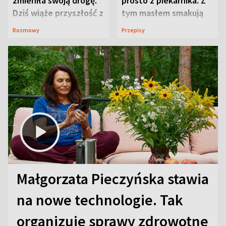
zmieniła swoją drogę.
prosto z piekarnika. Z
Dziś wiąże przyszłość z
tym masłem smakują
neurobiologią
jeszcze lepiej
Rozmowy
Przepisy
Małgorzata Pieczyńska stawia
na nowe technologie. Tak
organizuje sprawy zdrowotne