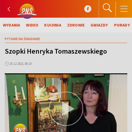
WYDANIA
WIDEO
KUCHNIA
ZDROWIE
GWIAZDY
PORADY
PYTANIE NA ŚNIADANIE
Szopki Henryka Tomaszewskiego
18.12.2022, 08:23