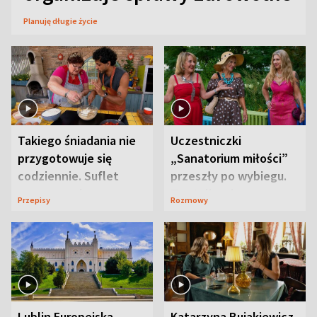
Planuję długie życie
Takiego śniadania nie
Uczestniczki
przygotowuje się
„Sanatorium miłości”
codziennie. Suflet
przeszły po wybiegu.
serowy zachwyca
Te stylizacje
Przepisy
Rozmowy
smakiem
przyciągały wzrok
Lublin Europejską
Katarzyna Bujakiewicz