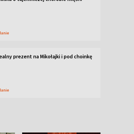
danie
dealny prezent na Mikołajki i pod choinkę
danie