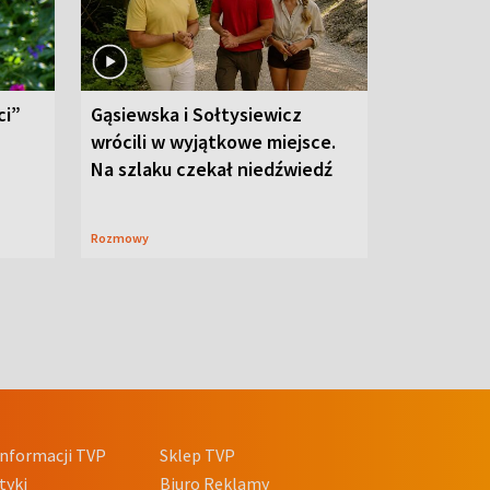
ci”
Gąsiewska i Sołtysiewicz
wrócili w wyjątkowe miejsce.
Na szlaku czekał niedźwiedź
Rozmowy
nformacji TVP
Sklep TVP
tyki
Biuro Reklamy