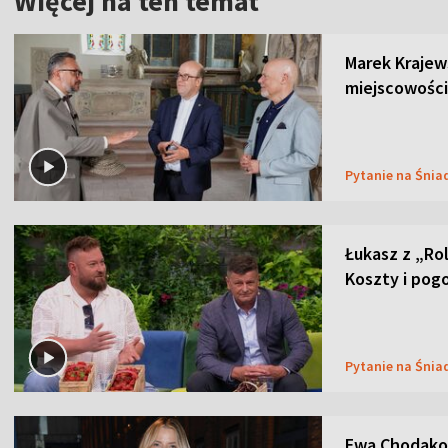
Więcej na ten temat
Marek Krajew
miejscowości
Pytanie na Śnia
Łukasz z „Ro
Koszty i pog
Pytanie na Śnia
Ewa Chodakow