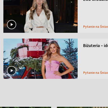
Pytanie na Śnia
Biżuteria – i
Pytanie na Śnia