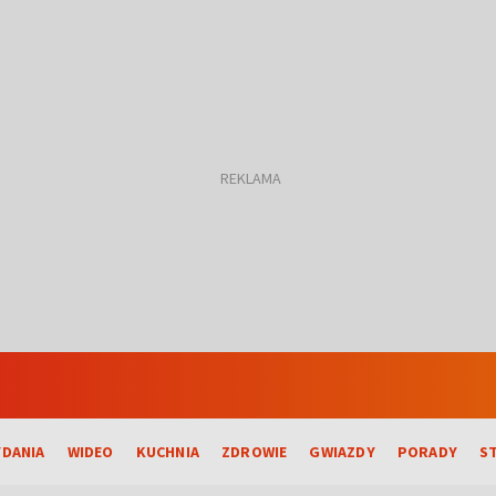
DANIA
WIDEO
KUCHNIA
ZDROWIE
GWIAZDY
PORADY
S