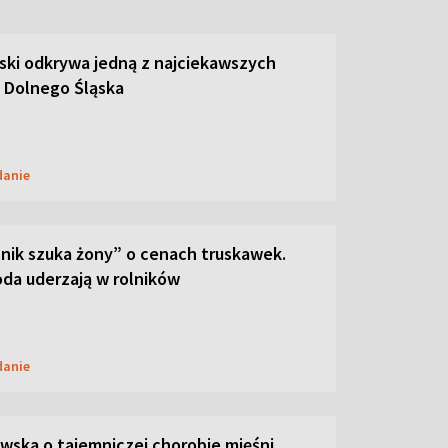
ski odkrywa jedną z najciekawszych
 Dolnego Śląska
danie
lnik szuka żony” o cenach truskawek.
oda uderzają w rolników
danie
ska o tajemniczej chorobie mięśni