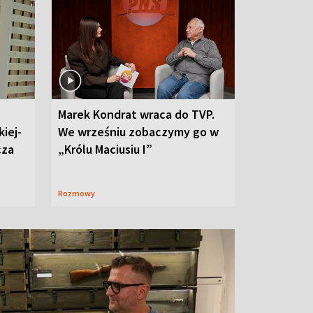
Marek Kondrat wraca do TVP.
iej-
We wrześniu zobaczymy go w
cza
„Królu Maciusiu I”
Rozmowy