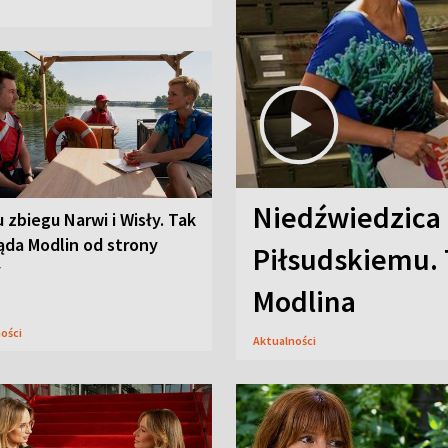
Niedźwiedzica
u zbiegu Narwi i Wisły. Tak
ąda Modlin od strony
Piłsudskiemu. 
y
Modlina
ności
Aktualności