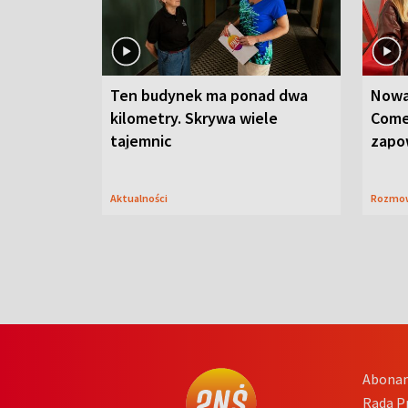
Ten budynek ma ponad dwa
Nowa
kilometry. Skrywa wiele
Come
tajemnic
zapo
Aktualności
Rozmo
Abona
Rada 