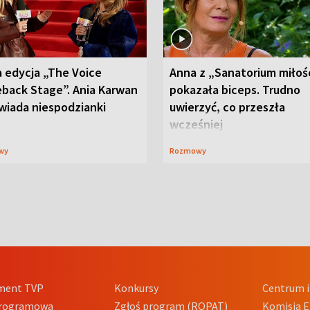
 edycja „The Voice
Anna z „Sanatorium miłoś
back Stage”. Ania Karwan
pokazała biceps. Trudno
wiada niespodzianki
uwierzyć, co przeszła
wcześniej
wy
Rozmowy
ment TVP
Konkursy
Centrum i
Programowa
Zgłoś program (ROPAT)
Komisja E