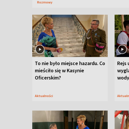
Rozmowy
To nie było miejsce hazardu. Co
Rejs 
mieściło się w Kasynie
wygl
Oficerskim?
wod
Aktualności
Aktual