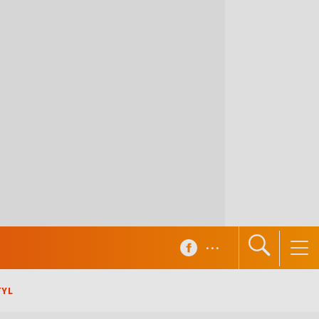
...
TYL