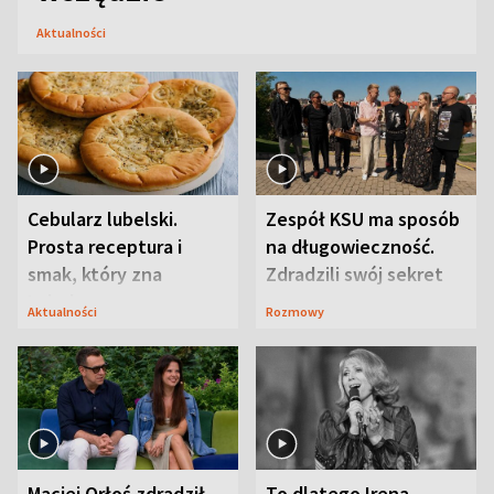
Aktualności
Cebularz lubelski.
Zespół KSU ma sposób
Prosta receptura i
na długowieczność.
smak, który zna
Zdradzili swój sekret
Lubelszczyzna
Aktualności
Rozmowy
Maciej Orłoś zdradził
To dlatego Irena