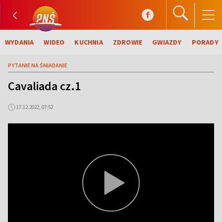
WYDANIA
WIDEO
KUCHNIA
ZDROWIE
GWIAZDY
PORADY
PYTANIE NA ŚNIADANIE
Cavaliada cz.1
17.12.2022, 07:52