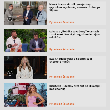
Marek Krajewski odkrywa jedną z
najciekawszych miejscowości Dolnego
Śląska
Pytanie na Śniadanie
Łukasz z „Rolnik szuka żony” o cenach
truskawek. Koszty i pogoda uderzają w
rolników
Pytanie na Śniadanie
Ewa Chodakowska o tajemniczej
chorobie mięśni
Pytanie na Śniadanie
Biżuteria – idealny prezent na Mikołajki i
pod choinkę
Pytanie na Śniadanie