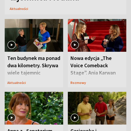
Aktualności
Ten budynek ma ponad
Nowa edycja „The
dwa kilometry. Skrywa
Voice Comeback
wiele tajemnic
Stage”. Ania Karwan
zapowiada
Aktualności
Rozmowy
niespodzianki
Anna z „Sanatorium
Gąsiewska i