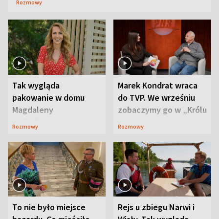
Rozmowy
Tak wygląda
Marek Kondrat wraca
pakowanie w domu
do TVP. We wrześniu
Magdaleny
zobaczymy go w „Królu
Waligórskiej-Lisieckiej.
Maciusiu I”
Rozmowy
Rozmowy
Mąż nie odpuszcza
To nie było miejsce
Rejs u zbiegu Narwi i