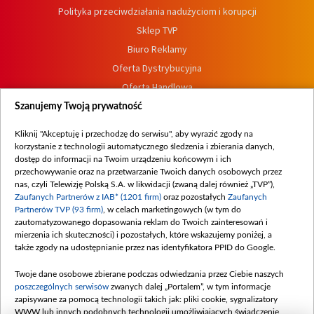
Polityka przeciwdziałania nadużyciom i korupcji
Sklep TVP
Biuro Reklamy
Oferta Dystrybucyjna
Oferta Handlowa
Dostępność
Szanujemy Twoją prywatność
Moje zgody
Kliknij "Akceptuję i przechodzę do serwisu", aby wyrazić zgody na
Procedura zgłoszeń wewnętrznych
korzystanie z technologii automatycznego śledzenia i zbierania danych,
dostęp do informacji na Twoim urządzeniu końcowym i ich
przechowywanie oraz na przetwarzanie Twoich danych osobowych przez
nas, czyli Telewizję Polską S.A. w likwidacji (zwaną dalej również „TVP”),
Zaufanych Partnerów z IAB* (1201 firm)
oraz pozostałych
Zaufanych
Partnerów TVP (93 firm)
, w celach marketingowych (w tym do
zautomatyzowanego dopasowania reklam do Twoich zainteresowań i
mierzenia ich skuteczności) i pozostałych, które wskazujemy poniżej, a
także zgody na udostępnianie przez nas identyfikatora PPID do Google.
Twoje dane osobowe zbierane podczas odwiedzania przez Ciebie naszych
poszczególnych serwisów
zwanych dalej „Portalem”, w tym informacje
zapisywane za pomocą technologii takich jak: pliki cookie, sygnalizatory
WWW lub innych podobnych technologii umożliwiających świadczenie