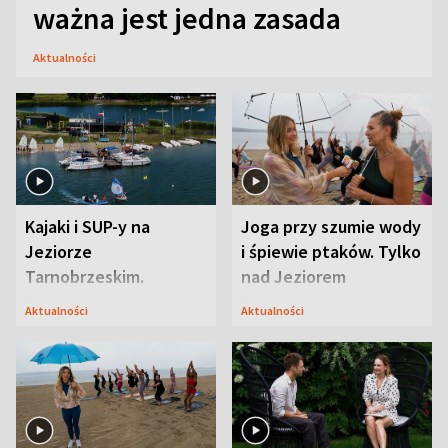
ważna jest jedna zasada
Aktualności
Kajaki i SUP-y na
Joga przy szumie wody
Jeziorze
i śpiewie ptaków. Tylko
Tarnobrzeskim.
nad Jeziorem
Przyrodnicy zwracają
Tarnobrzeskim
Aktualności
Aktualności
uwagę na coś jeszcze