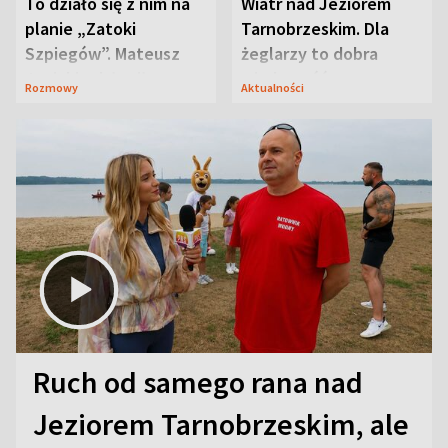
To działo się z nim na
Wiatr nad Jeziorem
planie „Zatoki
Tarnobrzeskim. Dla
Szpiegów”. Mateusz
żeglarzy to dobra
Janicki odsłonił
wiadomość
Rozmowy
Aktualności
aktorski sekret
Ruch od samego rana nad
Jeziorem Tarnobrzeskim, ale