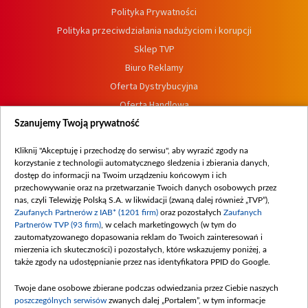
Polityka Prywatności
Polityka przeciwdziałania nadużyciom i korupcji
Sklep TVP
Biuro Reklamy
Oferta Dystrybucyjna
Oferta Handlowa
Dostępność
Szanujemy Twoją prywatność
Moje zgody
Kliknij "Akceptuję i przechodzę do serwisu", aby wyrazić zgody na
Procedura zgłoszeń wewnętrznych
korzystanie z technologii automatycznego śledzenia i zbierania danych,
dostęp do informacji na Twoim urządzeniu końcowym i ich
przechowywanie oraz na przetwarzanie Twoich danych osobowych przez
nas, czyli Telewizję Polską S.A. w likwidacji (zwaną dalej również „TVP”),
Zaufanych Partnerów z IAB* (1201 firm)
oraz pozostałych
Zaufanych
Partnerów TVP (93 firm)
, w celach marketingowych (w tym do
zautomatyzowanego dopasowania reklam do Twoich zainteresowań i
mierzenia ich skuteczności) i pozostałych, które wskazujemy poniżej, a
także zgody na udostępnianie przez nas identyfikatora PPID do Google.
Twoje dane osobowe zbierane podczas odwiedzania przez Ciebie naszych
poszczególnych serwisów
zwanych dalej „Portalem”, w tym informacje