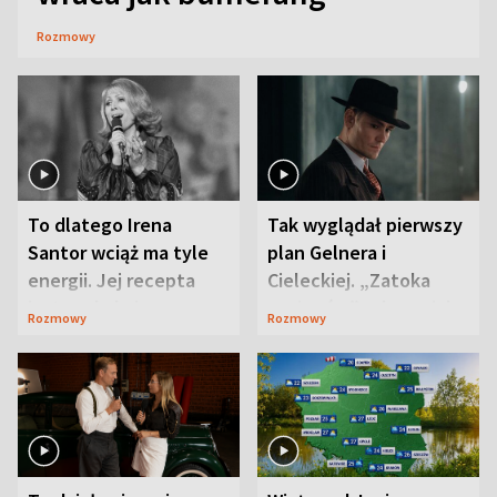
Rozmowy
To dlatego Irena
Tak wyglądał pierwszy
Santor wciąż ma tyle
plan Gelnera i
energii. Jej recepta
Cieleckiej. „Zatoka
jest zaskakująco
szpiegów” od razu ich
Rozmowy
Rozmowy
prosta
zaskoczyła