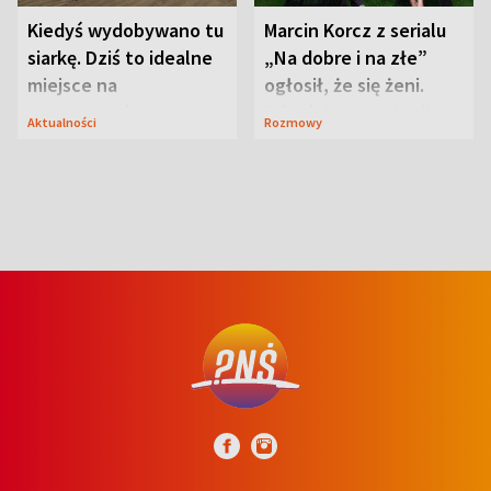
Kiedyś wydobywano tu
Marcin Korcz z serialu
siarkę. Dziś to idealne
„Na dobre i na złe”
miejsce na
ogłosił, że się żeni.
wypoczynek
Zdradził, co zmienił
Aktualności
Rozmowy
syn