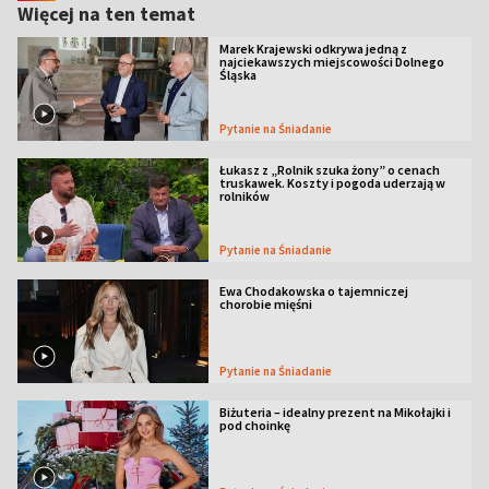
Więcej na ten temat
Marek Krajewski odkrywa jedną z
najciekawszych miejscowości Dolnego
Śląska
Pytanie na Śniadanie
Łukasz z „Rolnik szuka żony” o cenach
truskawek. Koszty i pogoda uderzają w
rolników
Pytanie na Śniadanie
Ewa Chodakowska o tajemniczej
chorobie mięśni
Pytanie na Śniadanie
Biżuteria – idealny prezent na Mikołajki i
pod choinkę