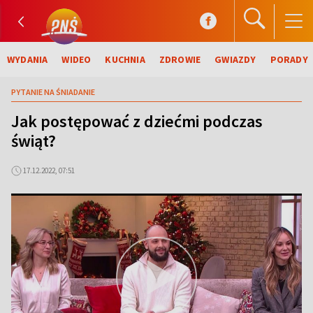
WYDANIA
WIDEO
KUCHNIA
ZDROWIE
GWIAZDY
PORADY
PYTANIE NA ŚNIADANIE
Jak postępować z dziećmi podczas
świąt?
17.12.2022, 07:51