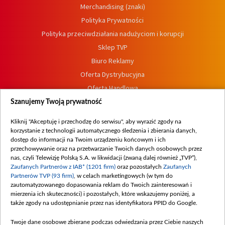
Merchandising (znaki)
Polityka Prywatności
Polityka przeciwdziałania nadużyciom i korupcji
Sklep TVP
Biuro Reklamy
Oferta Dystrybucyjna
Oferta Handlowa
Dostępność
Szanujemy Twoją prywatność
Moje zgody
Kliknij "Akceptuję i przechodzę do serwisu", aby wyrazić zgody na
Procedura zgłoszeń wewnętrznych
korzystanie z technologii automatycznego śledzenia i zbierania danych,
dostęp do informacji na Twoim urządzeniu końcowym i ich
przechowywanie oraz na przetwarzanie Twoich danych osobowych przez
nas, czyli Telewizję Polską S.A. w likwidacji (zwaną dalej również „TVP”),
Zaufanych Partnerów z IAB* (1201 firm)
oraz pozostałych
Zaufanych
Partnerów TVP (93 firm)
, w celach marketingowych (w tym do
zautomatyzowanego dopasowania reklam do Twoich zainteresowań i
mierzenia ich skuteczności) i pozostałych, które wskazujemy poniżej, a
także zgody na udostępnianie przez nas identyfikatora PPID do Google.
Twoje dane osobowe zbierane podczas odwiedzania przez Ciebie naszych