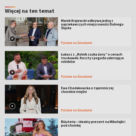
Więcej na ten temat
Marek Krajewski odkrywa jedną z
najciekawszych miejscowości Dolnego
Śląska
Pytanie na Śniadanie
Łukasz z „Rolnik szuka żony” o cenach
truskawek. Koszty i pogoda uderzają w
rolników
Pytanie na Śniadanie
Ewa Chodakowska o tajemniczej
chorobie mięśni
Pytanie na Śniadanie
Biżuteria – idealny prezent na Mikołajki i
pod choinkę