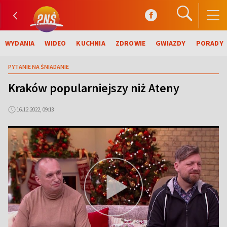
WYDANIA
WIDEO
KUCHNIA
ZDROWIE
GWIAZDY
PORADY
PYTANIE NA ŚNIADANIE
Kraków popularniejszy niż Ateny
16.12.2022, 09:18