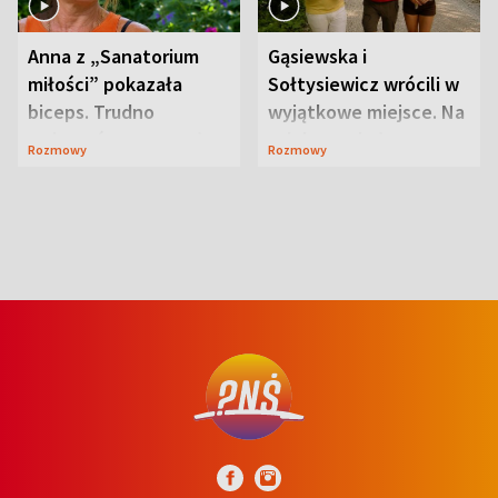
Anna z „Sanatorium
Gąsiewska i
miłości” pokazała
Sołtysiewicz wrócili w
biceps. Trudno
wyjątkowe miejsce. Na
uwierzyć, co przeszła
szlaku czekał
Rozmowy
Rozmowy
wcześniej
niedźwiedź