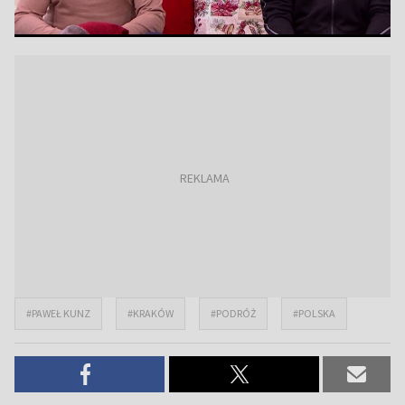
#PAWEŁ KUNZ
#KRAKÓW
#PODRÓŻ
#POLSKA