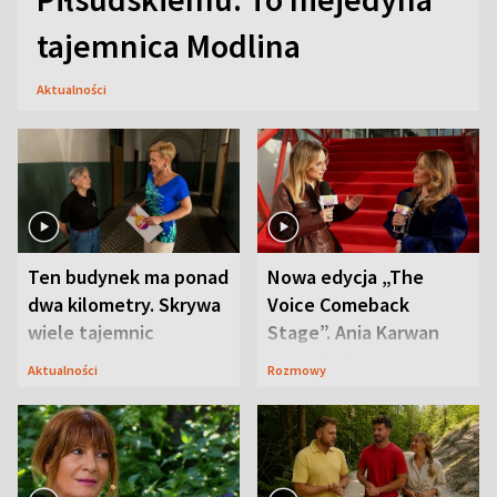
tajemnica Modlina
Aktualności
Ten budynek ma ponad
Nowa edycja „The
dwa kilometry. Skrywa
Voice Comeback
wiele tajemnic
Stage”. Ania Karwan
zapowiada
Aktualności
Rozmowy
niespodzianki