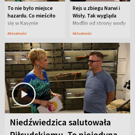
To nie było miejsce
Rejs u zbiegu Narwi i
hazardu. Co mieściło
Wisły. Tak wygląda
się w Kasynie
Modlin od strony wody
Oficerskim?
Aktualności
Aktualności
Niedźwiedzica salutowała
Piłsudskiemu. To niejedyna