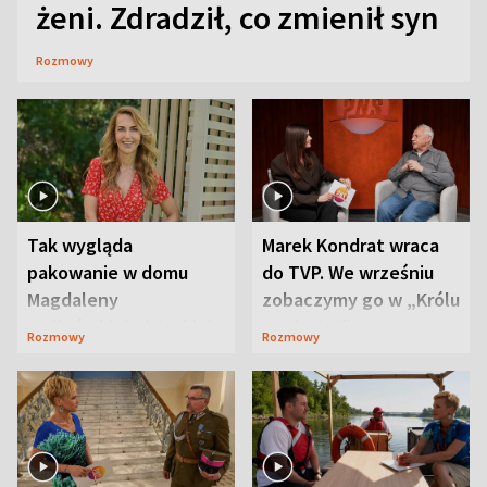
żeni. Zdradził, co zmienił syn
Rozmowy
Tak wygląda
Marek Kondrat wraca
pakowanie w domu
do TVP. We wrześniu
Magdaleny
zobaczymy go w „Królu
Waligórskiej-Lisieckiej.
Maciusiu I”
Rozmowy
Rozmowy
Mąż nie odpuszcza