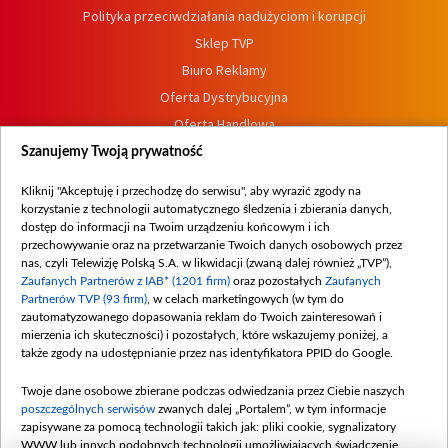
Polityka przeciwdziałania nadużyciom i korupcji
Sklep TVP
Biuro Reklamy
Oferta Dystrybucyjna
Oferta Handlowa
Dostępność
Szanujemy Twoją prywatność
Moje zgody
Kliknij "Akceptuję i przechodzę do serwisu", aby wyrazić zgody na
Procedura zgłoszeń wewnętrznych
korzystanie z technologii automatycznego śledzenia i zbierania danych,
dostęp do informacji na Twoim urządzeniu końcowym i ich
przechowywanie oraz na przetwarzanie Twoich danych osobowych przez
nas, czyli Telewizję Polską S.A. w likwidacji (zwaną dalej również „TVP”),
Zaufanych Partnerów z IAB* (1201 firm)
oraz pozostałych
Zaufanych
Partnerów TVP (93 firm)
, w celach marketingowych (w tym do
zautomatyzowanego dopasowania reklam do Twoich zainteresowań i
mierzenia ich skuteczności) i pozostałych, które wskazujemy poniżej, a
także zgody na udostępnianie przez nas identyfikatora PPID do Google.
Twoje dane osobowe zbierane podczas odwiedzania przez Ciebie naszych
poszczególnych serwisów
zwanych dalej „Portalem”, w tym informacje
zapisywane za pomocą technologii takich jak: pliki cookie, sygnalizatory
WWW lub innych podobnych technologii umożliwiających świadczenie