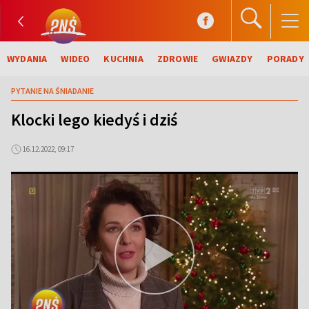
WYDANIA
WIDEO
KUCHNIA
ZDROWIE
GWIAZDY
PORADY
PYTANIE NA ŚNIADANIE
Klocki lego kiedyś i dziś
16.12.2022, 09:17