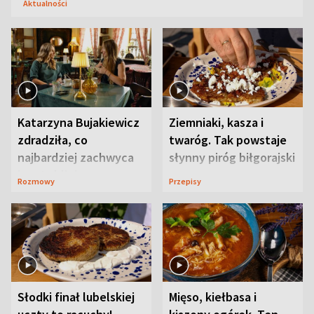
Aktualności
Katarzyna Bujakiewicz
Ziemniaki, kasza i
zdradziła, co
twaróg. Tak powstaje
najbardziej zachwyca
słynny piróg biłgorajski
ją w Lublinie
Rozmowy
Przepisy
Słodki finał lubelskiej
Mięso, kiełbasa i