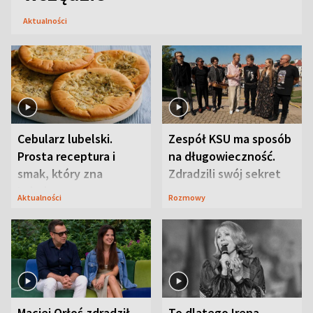
Aktualności
Cebularz lubelski.
Zespół KSU ma sposób
Prosta receptura i
na długowieczność.
smak, który zna
Zdradzili swój sekret
Lubelszczyzna
Aktualności
Rozmowy
Maciej Orłoś zdradził
To dlatego Irena