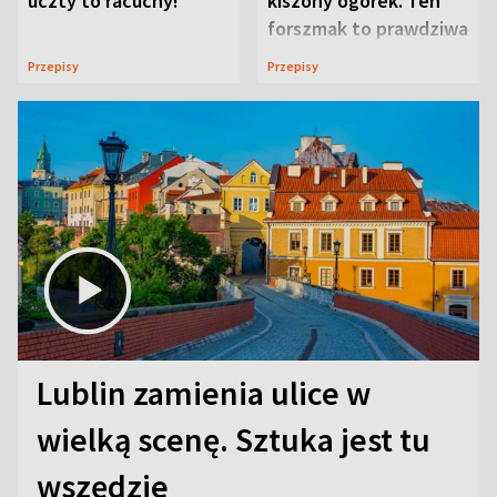
uczty to racuchy!
kiszony ogórek. Ten
forszmak to prawdziwa
uczta
Przepisy
Przepisy
Lublin zamienia ulice w
wielką scenę. Sztuka jest tu
wszędzie