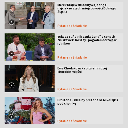
Marek Krajewski odkrywa jedną z
najciekawszych miejscowości Dolnego
Śląska
Pytanie na Śniadanie
Łukasz z „Rolnik szuka żony” o cenach
truskawek. Koszty i pogoda uderzają w
rolników
Pytanie na Śniadanie
Ewa Chodakowska o tajemniczej
chorobie mięśni
Pytanie na Śniadanie
Biżuteria – idealny prezent na Mikołajki i
pod choinkę
Pytanie na Śniadanie