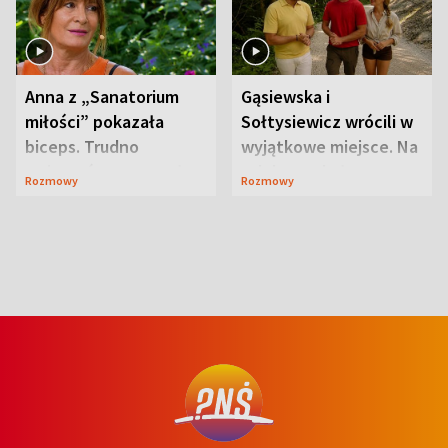
Anna z „Sanatorium
Gąsiewska i
miłości” pokazała
Sołtysiewicz wrócili w
biceps. Trudno
wyjątkowe miejsce. Na
uwierzyć, co przeszła
szlaku czekał
Rozmowy
Rozmowy
wcześniej
niedźwiedź