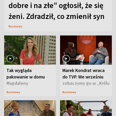
dobre i na złe” ogłosił, że się
żeni. Zdradził, co zmienił syn
Rozmowy
Tak wygląda
Marek Kondrat wraca
pakowanie w domu
do TVP. We wrześniu
Magdaleny
zobaczymy go w „Królu
Waligórskiej-Lisieckiej.
Maciusiu I”
Rozmowy
Rozmowy
Mąż nie odpuszcza