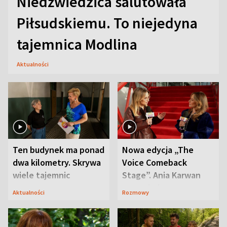
Niedźwiedzica salutowała
Piłsudskiemu. To niejedyna
tajemnica Modlina
Aktualności
Ten budynek ma ponad
Nowa edycja „The
dwa kilometry. Skrywa
Voice Comeback
wiele tajemnic
Stage”. Ania Karwan
zapowiada
Aktualności
Rozmowy
niespodzianki