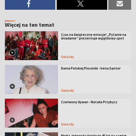
Więcej na ten temat
Czas na świąteczne emocje! „Pytanie na
śniadanie” prezentuje wyjątkowy spot
Gwiazdy
Dama Polskiej Piosenki - Irena Santor
Gwiazdy
Czerwony dywan - Natalia Przybysz
Gwiazdy
Majka Jeżowska świętuje 45 lat na scenie