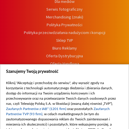
Dla mediów
Serwis fotograficzny
Merchandising (znaki)
Polityka Prywatności
Polityka przeciwdziałania nadużyciom i korupcji
Sklep TVP
Biuro Reklamy
Oferta Dystrybucyjna
Oferta Handlowa
Dostępność
Szanujemy Twoją prywatność
Moje zgody
Kliknij "Akceptuję i przechodzę do serwisu", aby wyrazić zgody na
Procedura zgłoszeń wewnętrznych
korzystanie z technologii automatycznego śledzenia i zbierania danych,
dostęp do informacji na Twoim urządzeniu końcowym i ich
przechowywanie oraz na przetwarzanie Twoich danych osobowych przez
nas, czyli Telewizję Polską S.A. w likwidacji (zwaną dalej również „TVP”),
Zaufanych Partnerów z IAB* (1201 firm)
oraz pozostałych
Zaufanych
Partnerów TVP (93 firm)
, w celach marketingowych (w tym do
zautomatyzowanego dopasowania reklam do Twoich zainteresowań i
mierzenia ich skuteczności) i pozostałych, które wskazujemy poniżej, a