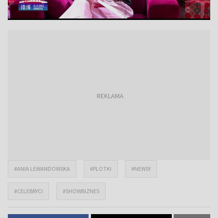
#ANIA LEWANDOWSKA
#PLOTKI
#NEWSY
#CELEBRYCI
#SHOWBIZNES