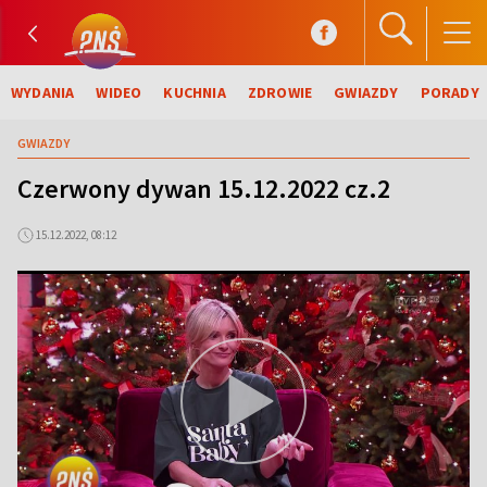
WYDANIA
WIDEO
KUCHNIA
ZDROWIE
GWIAZDY
PORADY
GWIAZDY
Czerwony dywan 15.12.2022 cz.2
15.12.2022, 08:12