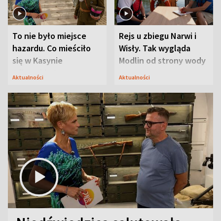
To nie było miejsce
Rejs u zbiegu Narwi i
hazardu. Co mieściło
Wisły. Tak wygląda
się w Kasynie
Modlin od strony wody
Oficerskim?
Aktualności
Aktualności