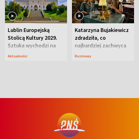
Lublin Europejską
Katarzyna Bujakiewicz
Stolicą Kultury 2029.
zdradziła, co
Sztuka wychodzi na
najbardziej zachwyca
ulice
ją w Lublinie
Aktualności
Rozmowy