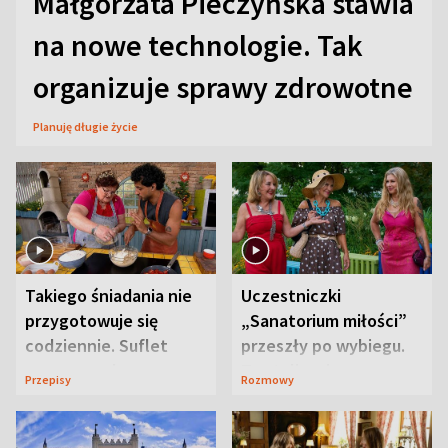
Małgorzata Pieczyńska stawia
na nowe technologie. Tak
organizuje sprawy zdrowotne
Planuję długie życie
Takiego śniadania nie
Uczestniczki
przygotowuje się
„Sanatorium miłości”
codziennie. Suflet
przeszły po wybiegu.
serowy zachwyca
Te stylizacje
Przepisy
Rozmowy
smakiem
przyciągały wzrok