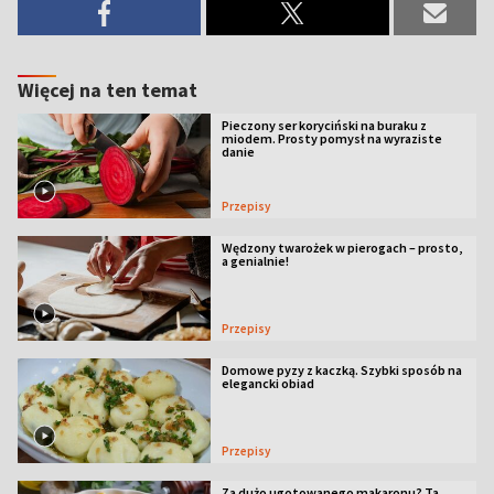
Więcej na ten temat
Pieczony ser koryciński na buraku z
miodem. Prosty pomysł na wyraziste
danie
Przepisy
Wędzony twarożek w pierogach – prosto,
a genialnie!
Przepisy
Domowe pyzy z kaczką. Szybki sposób na
elegancki obiad
Przepisy
Za dużo ugotowanego makaronu? Ta