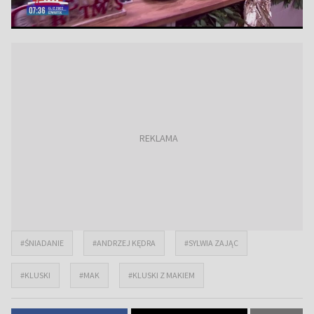
#ŚNIADANIE
#ANDRZEJ KĘDRA
#SYLWIA ZAJĄC
#KLUSKI
#MAK
#KLUSKI Z MAKIEM