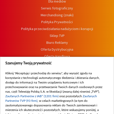
Dla mediów
Serwis fotograficzny
Merchandising (znaki)
Polityka Prywatności
Polityka przeciwdziałania nadużyciom i korupcji
Sklep TVP
Biuro Reklamy
Oferta Dystrybucyjna
Oferta Handlowa
Dostępność
Szanujemy Twoją prywatność
Moje zgody
Kliknij "Akceptuję i przechodzę do serwisu", aby wyrazić zgody na
Procedura zgłoszeń wewnętrznych
korzystanie z technologii automatycznego śledzenia i zbierania danych,
dostęp do informacji na Twoim urządzeniu końcowym i ich
przechowywanie oraz na przetwarzanie Twoich danych osobowych przez
nas, czyli Telewizję Polską S.A. w likwidacji (zwaną dalej również „TVP”),
Zaufanych Partnerów z IAB* (1201 firm)
oraz pozostałych
Zaufanych
Partnerów TVP (93 firm)
, w celach marketingowych (w tym do
zautomatyzowanego dopasowania reklam do Twoich zainteresowań i
mierzenia ich skuteczności) i pozostałych, które wskazujemy poniżej, a