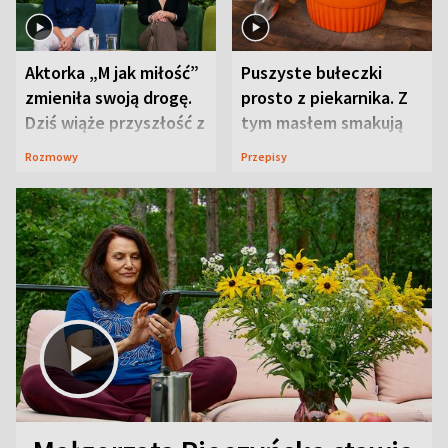
Aktorka „M jak miłość”
Puszyste bułeczki
zmieniła swoją drogę.
prosto z piekarnika. Z
Dziś wiąże przyszłość z
tym masłem smakują
neurobiologią
jeszcze lepiej
Rozmowy
Przepisy