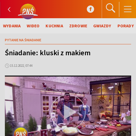
WYDANIA
WIDEO
KUCHNIA
ZDROWIE
GWIAZDY
PORADY
PYTANIE NA ŚNIADANIE
Śniadanie: kluski z makiem
15.12.2022, 07:44