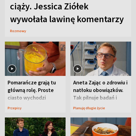
ciąży. Jessica Ziółek
wywołała lawinę komentarzy
Rozmowy
Pomarańcze grają tu
Aneta Zając o zdrowiu i
główną rolę. Proste
natłoku obowiązków.
ciasto wychodzi
Tak pilnuje badań i
wyjątkowo wilgotne
wizyt
Przepisy
Planuję długie życie