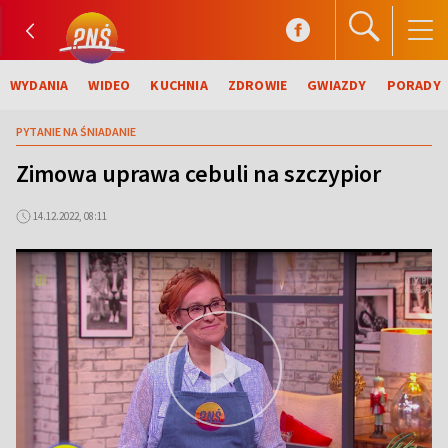
WYDANIA
WIDEO
KUCHNIA
ZDROWIE
GWIAZDY
PORADY
PYTANIE NA ŚNIADANIE
Zimowa uprawa cebuli na szczypior
14.12.2022, 08:11