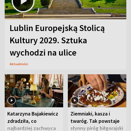
Lublin Europejską Stolicą
Kultury 2029. Sztuka
wychodzi na ulice
Aktualności
Katarzyna Bujakiewicz
Ziemniaki, kasza i
zdradziła, co
twaróg. Tak powstaje
najbardziej zachwyca
słynny piróg biłgorajski