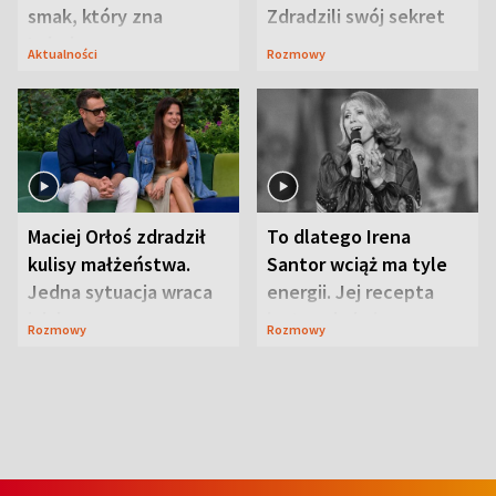
smak, który zna
Zdradzili swój sekret
Lubelszczyzna
Aktualności
Rozmowy
Maciej Orłoś zdradził
To dlatego Irena
kulisy małżeństwa.
Santor wciąż ma tyle
Jedna sytuacja wraca
energii. Jej recepta
jak bumerang
jest zaskakująco
Rozmowy
Rozmowy
prosta