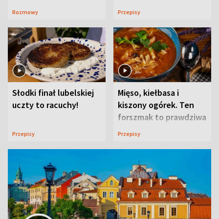
ją w Lublinie
Rozmowy
Przepisy
Słodki finał lubelskiej
Mięso, kiełbasa i
uczty to racuchy!
kiszony ogórek. Ten
forszmak to prawdziwa
uczta
Przepisy
Przepisy