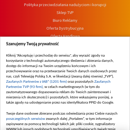
Polityka przeciwdziałania nadużyciom i korupcji
Sklep TVP
Biuro Reklamy
Oferta Dystrybucyjna
Oferta Handlowa
Dostępność
Szanujemy Twoją prywatność
Moje zgody
Kliknij "Akceptuję i przechodzę do serwisu", aby wyrazić zgody na
Procedura zgłoszeń wewnętrznych
korzystanie z technologii automatycznego śledzenia i zbierania danych,
dostęp do informacji na Twoim urządzeniu końcowym i ich
przechowywanie oraz na przetwarzanie Twoich danych osobowych przez
nas, czyli Telewizję Polską S.A. w likwidacji (zwaną dalej również „TVP”),
Zaufanych Partnerów z IAB* (1201 firm)
oraz pozostałych
Zaufanych
Partnerów TVP (93 firm)
, w celach marketingowych (w tym do
zautomatyzowanego dopasowania reklam do Twoich zainteresowań i
mierzenia ich skuteczności) i pozostałych, które wskazujemy poniżej, a
także zgody na udostępnianie przez nas identyfikatora PPID do Google.
Twoje dane osobowe zbierane podczas odwiedzania przez Ciebie naszych
poszczególnych serwisów
zwanych dalej „Portalem”, w tym informacje
zapisywane za pomocą technologii takich jak: pliki cookie, sygnalizatory
WWW lub innych podobnych technologii umożliwiających świadczenie