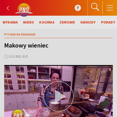
WYDANIA
WIDEO
KUCHNIA
ZDROWIE
GWIAZDY
PORADY
PYTANIE NA ŚNIADANIE
Makowy wieniec
13.12.2022, 10:15