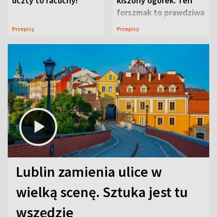
uczty to racuchy!
kiszony ogórek. Ten
forszmak to prawdziwa
uczta
Przepisy
Przepisy
Lublin zamienia ulice w
wielką scenę. Sztuka jest tu
wszędzie