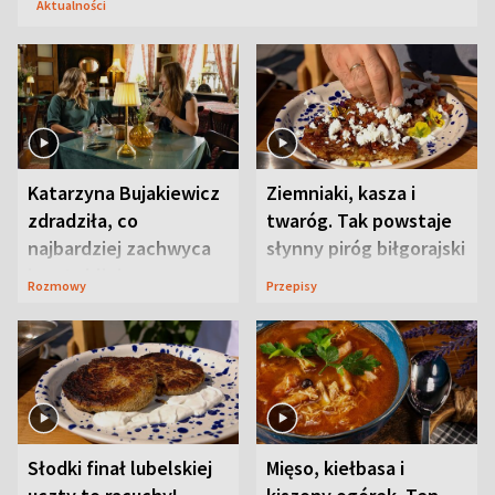
Aktualności
Katarzyna Bujakiewicz
Ziemniaki, kasza i
zdradziła, co
twaróg. Tak powstaje
najbardziej zachwyca
słynny piróg biłgorajski
ją w Lublinie
Rozmowy
Przepisy
Słodki finał lubelskiej
Mięso, kiełbasa i