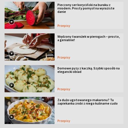
Pieczony ser koryciński na buraku z
miodem. Prosty pomysł na wyraziste
danie
Przepisy
Wędzony twarożek w pierogach – prosto,
a genialnie!
Przepisy
Domowe pyzy z kaczką. Szybki sposób na
elegancki obiad
Przepisy
Za dużo ugotowanego makaronu? Ta
zapiekanka zrobi z niego kulinarne cudo
Przepisy