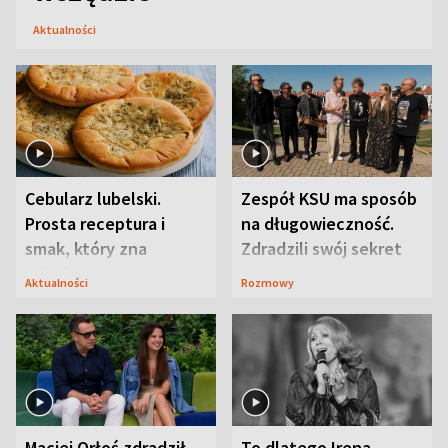
Aktualności
Cebularz lubelski.
Zespół KSU ma sposób
Prosta receptura i
na długowieczność.
smak, który zna
Zdradzili swój sekret
Lubelszczyzna
Aktualności
Rozmowy
Maciej Orłoś zdradził
To dlatego Irena