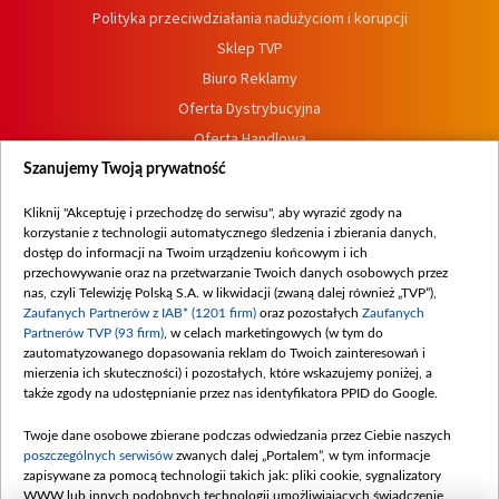
Polityka przeciwdziałania nadużyciom i korupcji
Sklep TVP
Biuro Reklamy
Oferta Dystrybucyjna
Oferta Handlowa
Dostępność
Szanujemy Twoją prywatność
Moje zgody
Kliknij "Akceptuję i przechodzę do serwisu", aby wyrazić zgody na
Procedura zgłoszeń wewnętrznych
korzystanie z technologii automatycznego śledzenia i zbierania danych,
dostęp do informacji na Twoim urządzeniu końcowym i ich
przechowywanie oraz na przetwarzanie Twoich danych osobowych przez
nas, czyli Telewizję Polską S.A. w likwidacji (zwaną dalej również „TVP”),
Zaufanych Partnerów z IAB* (1201 firm)
oraz pozostałych
Zaufanych
Partnerów TVP (93 firm)
, w celach marketingowych (w tym do
zautomatyzowanego dopasowania reklam do Twoich zainteresowań i
mierzenia ich skuteczności) i pozostałych, które wskazujemy poniżej, a
także zgody na udostępnianie przez nas identyfikatora PPID do Google.
Twoje dane osobowe zbierane podczas odwiedzania przez Ciebie naszych
poszczególnych serwisów
zwanych dalej „Portalem”, w tym informacje
zapisywane za pomocą technologii takich jak: pliki cookie, sygnalizatory
WWW lub innych podobnych technologii umożliwiających świadczenie