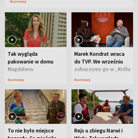
Rozmowy
Tak wygląda
Marek Kondrat wraca
pakowanie w domu
do TVP. We wrześniu
Magdaleny
zobaczymy go w „Królu
Waligórskiej-Lisieckiej.
Maciusiu I”
Rozmowy
Rozmowy
Mąż nie odpuszcza
To nie było miejsce
Rejs u zbiegu Narwi i