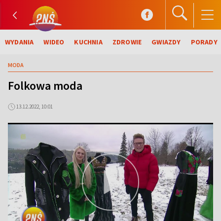
WYDANIA
WIDEO
KUCHNIA
ZDROWIE
GWIAZDY
PORADY
MODA
Folkowa moda
13.12.2022, 10:01