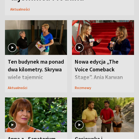
Aktualności
Ten budynek ma ponad
Nowa edycja „The
dwa kilometry. Skrywa
Voice Comeback
wiele tajemnic
Stage”. Ania Karwan
zapowiada
Aktualności
Rozmowy
niespodzianki
Anna z „Sanatorium
Gąsiewska i