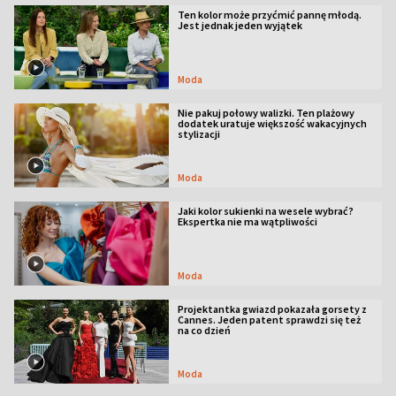
Ten kolor może przyćmić pannę młodą.
Jest jednak jeden wyjątek
Moda
Nie pakuj połowy walizki. Ten plażowy
dodatek uratuje większość wakacyjnych
stylizacji
Moda
Jaki kolor sukienki na wesele wybrać?
Ekspertka nie ma wątpliwości
Moda
Projektantka gwiazd pokazała gorsety z
Cannes. Jeden patent sprawdzi się też
na co dzień
Moda