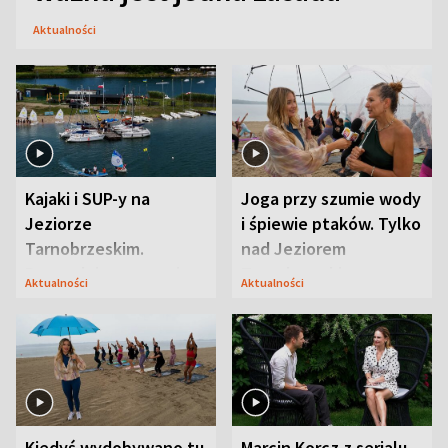
Aktualności
Kajaki i SUP-y na
Joga przy szumie wody
Jeziorze
i śpiewie ptaków. Tylko
Tarnobrzeskim.
nad Jeziorem
Przyrodnicy zwracają
Tarnobrzeskim
Aktualności
Aktualności
uwagę na coś jeszcze
Kiedyś wydobywano tu
Marcin Korcz z serialu