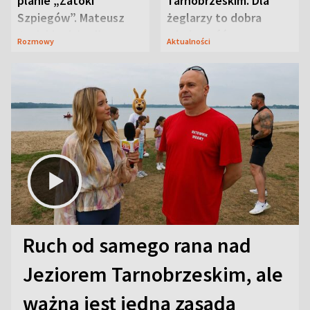
planie „Zatoki
Tarnobrzeskim. Dla
Szpiegów”. Mateusz
żeglarzy to dobra
Janicki odsłonił
wiadomość
Rozmowy
Aktualności
aktorski sekret
Ruch od samego rana nad
Jeziorem Tarnobrzeskim, ale
ważna jest jedna zasada