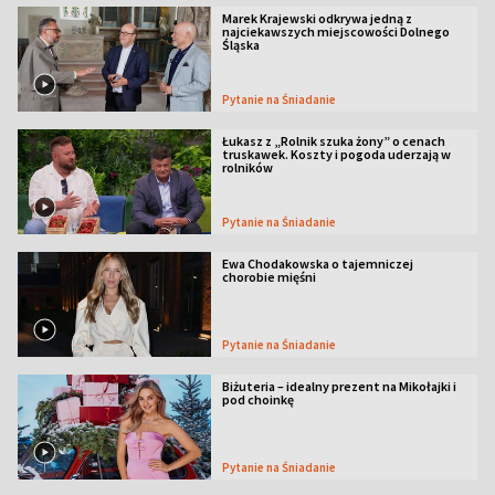
Marek Krajewski odkrywa jedną z
najciekawszych miejscowości Dolnego
Śląska
Pytanie na Śniadanie
Łukasz z „Rolnik szuka żony” o cenach
truskawek. Koszty i pogoda uderzają w
rolników
Pytanie na Śniadanie
Ewa Chodakowska o tajemniczej
chorobie mięśni
Pytanie na Śniadanie
Biżuteria – idealny prezent na Mikołajki i
pod choinkę
Pytanie na Śniadanie