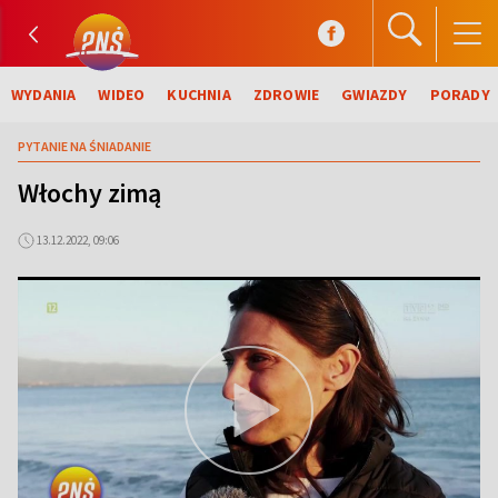
WYDANIA
WIDEO
KUCHNIA
ZDROWIE
GWIAZDY
PORADY
PYTANIE NA ŚNIADANIE
Włochy zimą
13.12.2022, 09:06