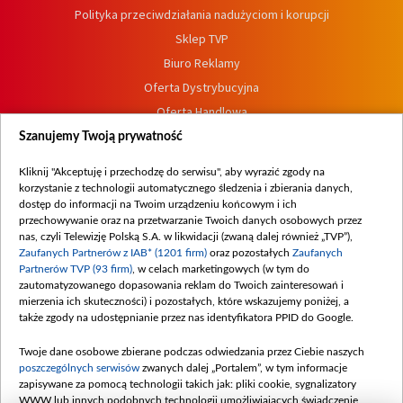
Polityka przeciwdziałania nadużyciom i korupcji
Sklep TVP
Biuro Reklamy
Oferta Dystrybucyjna
Oferta Handlowa
Dostępność
Szanujemy Twoją prywatność
Moje zgody
Kliknij "Akceptuję i przechodzę do serwisu", aby wyrazić zgody na
Procedura zgłoszeń wewnętrznych
korzystanie z technologii automatycznego śledzenia i zbierania danych,
dostęp do informacji na Twoim urządzeniu końcowym i ich
przechowywanie oraz na przetwarzanie Twoich danych osobowych przez
nas, czyli Telewizję Polską S.A. w likwidacji (zwaną dalej również „TVP”),
Zaufanych Partnerów z IAB* (1201 firm)
oraz pozostałych
Zaufanych
Partnerów TVP (93 firm)
, w celach marketingowych (w tym do
zautomatyzowanego dopasowania reklam do Twoich zainteresowań i
mierzenia ich skuteczności) i pozostałych, które wskazujemy poniżej, a
także zgody na udostępnianie przez nas identyfikatora PPID do Google.
Twoje dane osobowe zbierane podczas odwiedzania przez Ciebie naszych
poszczególnych serwisów
zwanych dalej „Portalem”, w tym informacje
zapisywane za pomocą technologii takich jak: pliki cookie, sygnalizatory
WWW lub innych podobnych technologii umożliwiających świadczenie