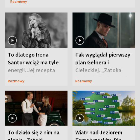
Rozmowy
To dlatego Irena
Tak wyglądał pierwszy
Santor wciąż ma tyle
plan Gelnera i
energii. Jej recepta
Cieleckiej. „Zatoka
jest zaskakująco
szpiegów” od razu ich
Rozmowy
Rozmowy
prosta
zaskoczyła
To działo się z nim na
Wiatr nad Jeziorem