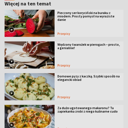
Więcej na ten temat
Pieczony ser koryciński na buraku z
miodem. Prosty pomysł na wyraziste
danie
Przepisy
Wędzony twarożek w pierogach – prosto,
a genialnie!
Przepisy
Domowe pyzy z kaczką. Szybki sposób na
elegancki obiad
Przepisy
Za dużo ugotowanego makaronu? Ta
zapiekanka zrobi z niego kulinarne cudo