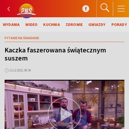
WYDANIA
WIDEO
KUCHNIA
ZDROWIE
GWIAZDY
PORADY
PYTANIE NA ŚNIADANIE
Kaczka faszerowana świątecznym
suszem
12.12.2022, 08:56