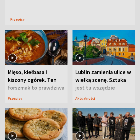
Przepisy
Mięso, kiełbasa i
Lublin zamienia ulice w
kiszony ogórek. Ten
wielką scenę. Sztuka
forszmak to prawdziwa
jest tu wszędzie
uczta
Przepisy
Aktualności