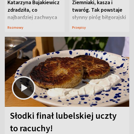
Katarzyna Bujakiewicz
Ziemniaki, kasza i
zdradziła, co
twaróg. Tak powstaje
najbardziej zachwyca
słynny piróg biłgorajski
ją w Lublinie
Rozmowy
Przepisy
Słodki finał lubelskiej uczty
to racuchy!