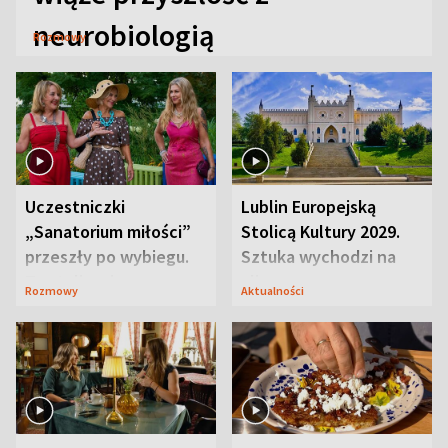
neurobiologią
Rozmowy
Uczestniczki
Lublin Europejską
„Sanatorium miłości”
Stolicą Kultury 2029.
przeszły po wybiegu.
Sztuka wychodzi na
Te stylizacje
ulice
Rozmowy
Aktualności
przyciągały wzrok