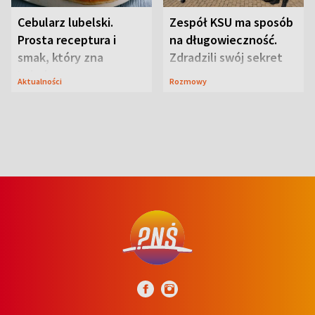
Cebularz lubelski.
Zespół KSU ma sposób
Prosta receptura i
na długowieczność.
smak, który zna
Zdradzili swój sekret
Lubelszczyzna
Aktualności
Rozmowy