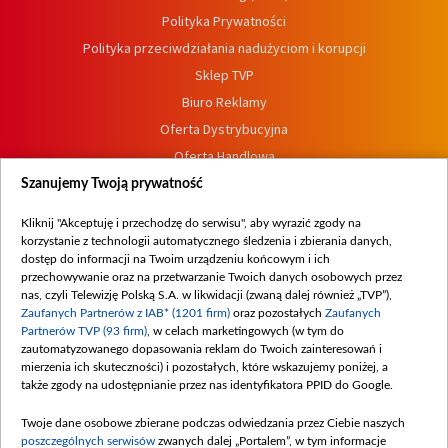
Polityka Prywatności
Polityka przeciwdziałania nadużyciom i korupcji
Sklep TVP
Biuro Reklamy
Oferta Dystrybucyjna
Oferta Handlowa
Dostępność
Szanujemy Twoją prywatność
Moje zgody
Kliknij "Akceptuję i przechodzę do serwisu", aby wyrazić zgody na
Procedura zgłoszeń wewnętrznych
korzystanie z technologii automatycznego śledzenia i zbierania danych,
dostęp do informacji na Twoim urządzeniu końcowym i ich
przechowywanie oraz na przetwarzanie Twoich danych osobowych przez
nas, czyli Telewizję Polską S.A. w likwidacji (zwaną dalej również „TVP”),
Zaufanych Partnerów z IAB* (1201 firm)
oraz pozostałych
Zaufanych
Partnerów TVP (93 firm)
, w celach marketingowych (w tym do
zautomatyzowanego dopasowania reklam do Twoich zainteresowań i
mierzenia ich skuteczności) i pozostałych, które wskazujemy poniżej, a
także zgody na udostępnianie przez nas identyfikatora PPID do Google.
Twoje dane osobowe zbierane podczas odwiedzania przez Ciebie naszych
poszczególnych serwisów
zwanych dalej „Portalem”, w tym informacje