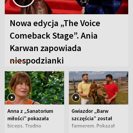
Nowa edycja „The Voice
Comeback Stage”. Ania
Karwan zapowiada
niespodzianki
Rozmowy
Anna z „Sanatorium
Gwiazdor „Barw
miłości” pokazała
szczęścia” został
biceps. Trudno
farmerem. Pokazał