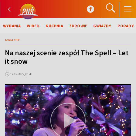
WYDANIA
WIDEO
KUCHNIA
ZDROWIE
GWIAZDY
PORADY
GWIAZDY
Na naszej scenie zespół The Spell – Let
it snow
12.12.2022, 08:48