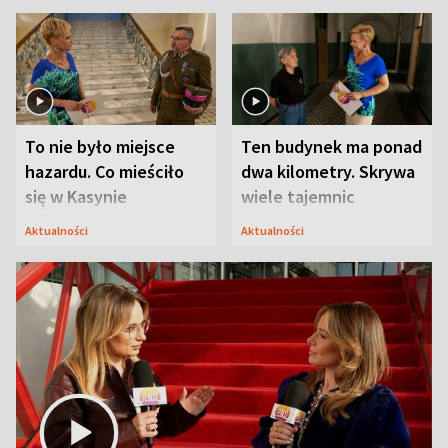
To nie było miejsce
Ten budynek ma ponad
hazardu. Co mieściło
dwa kilometry. Skrywa
się w Kasynie
wiele tajemnic
Oficerskim?
Aktualności
Aktualności