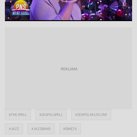
#THE SPELL
#ZESPOLSPELL
#ZESPÓŁ MUZYCZNY
#JAZZ
#JAZZBAND
#ŚWIĘTA