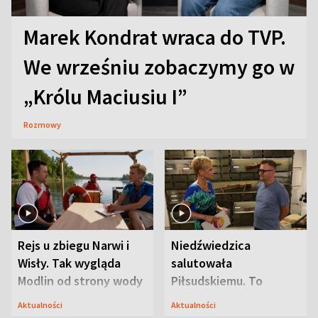
Marek Kondrat wraca do TVP.
We wrześniu zobaczymy go w
„Królu Maciusiu I”
Rozmowy
Rejs u zbiegu Narwi i
Niedźwiedzica
Wisły. Tak wygląda
salutowała
Modlin od strony wody
Piłsudskiemu. To
niejedyna tajemnica
Aktualności
Aktualności
Modlina