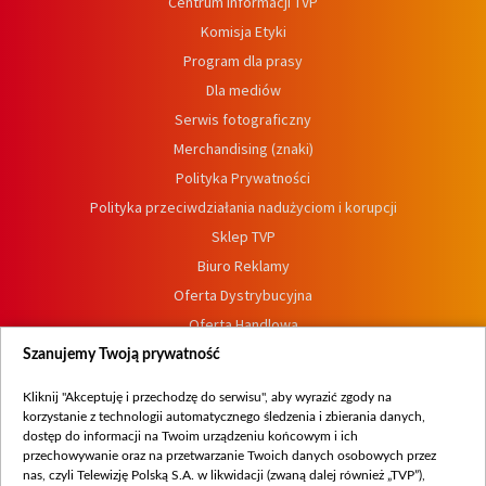
Centrum informacji TVP
Komisja Etyki
Program dla prasy
Dla mediów
Serwis fotograficzny
Merchandising (znaki)
Polityka Prywatności
Polityka przeciwdziałania nadużyciom i korupcji
Sklep TVP
Biuro Reklamy
Oferta Dystrybucyjna
Oferta Handlowa
Dostępność
Szanujemy Twoją prywatność
Moje zgody
Kliknij "Akceptuję i przechodzę do serwisu", aby wyrazić zgody na
Procedura zgłoszeń wewnętrznych
korzystanie z technologii automatycznego śledzenia i zbierania danych,
dostęp do informacji na Twoim urządzeniu końcowym i ich
przechowywanie oraz na przetwarzanie Twoich danych osobowych przez
nas, czyli Telewizję Polską S.A. w likwidacji (zwaną dalej również „TVP”),