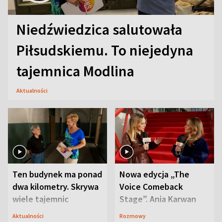
Niedźwiedzica salutowała
Piłsudskiemu. To niejedyna
tajemnica Modlina
Aktualności
Ten budynek ma ponad
Nowa edycja „The
dwa kilometry. Skrywa
Voice Comeback
wiele tajemnic
Stage”. Ania Karwan
zapowiada
Aktualności
Rozmowy