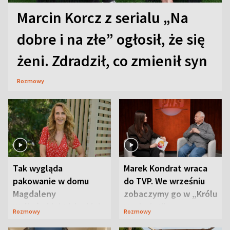
Marcin Korcz z serialu „Na
dobre i na złe” ogłosił, że się
żeni. Zdradził, co zmienił syn
Rozmowy
Tak wygląda
Marek Kondrat wraca
pakowanie w domu
do TVP. We wrześniu
Magdaleny
zobaczymy go w „Królu
Waligórskiej-Lisieckiej.
Maciusiu I”
Rozmowy
Rozmowy
Mąż nie odpuszcza