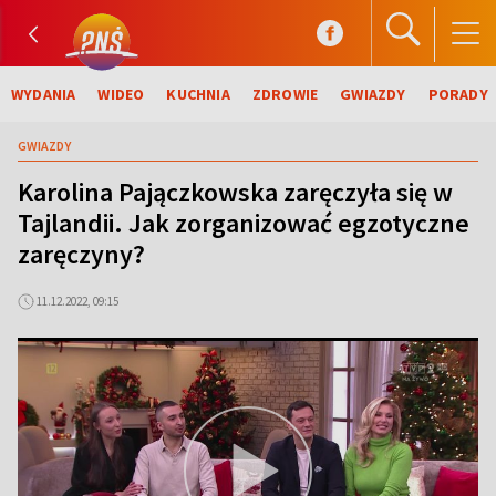
WYDANIA
WIDEO
KUCHNIA
ZDROWIE
GWIAZDY
PORADY
GWIAZDY
Karolina Pajączkowska zaręczyła się w
Tajlandii. Jak zorganizować egzotyczne
zaręczyny?
11.12.2022, 09:15