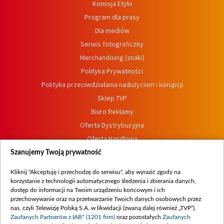
Komisja Etyki
Program dla prasy
Dla mediów
Serwis fotograficzny
Merchandising (znaki)
Polityka Prywatności
Polityka przeciwdziałania nadużyciom i korupcji
Sklep TVP
Biuro Reklamy
Oferta Dystrybucyjna
Oferta Handlowa
Dostępność
Szanujemy Twoją prywatność
Moje zgody
Kliknij "Akceptuję i przechodzę do serwisu", aby wyrazić zgody na
Procedura zgłoszeń wewnętrznych
korzystanie z technologii automatycznego śledzenia i zbierania danych,
dostęp do informacji na Twoim urządzeniu końcowym i ich
przechowywanie oraz na przetwarzanie Twoich danych osobowych przez
nas, czyli Telewizję Polską S.A. w likwidacji (zwaną dalej również „TVP”),
Zaufanych Partnerów z IAB* (1201 firm)
oraz pozostałych
Zaufanych