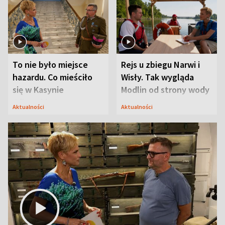
To nie było miejsce
Rejs u zbiegu Narwi i
hazardu. Co mieściło
Wisły. Tak wygląda
się w Kasynie
Modlin od strony wody
Oficerskim?
Aktualności
Aktualności