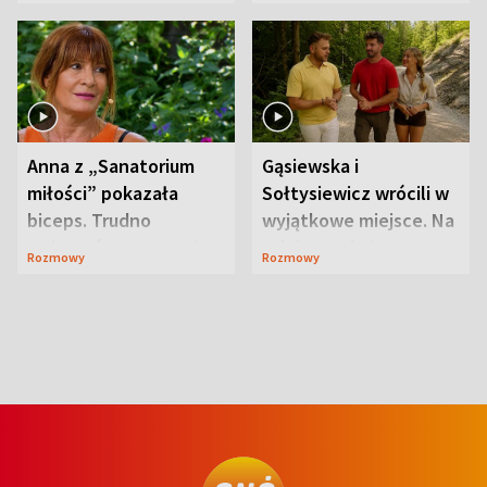
niespodzianki
Anna z „Sanatorium
Gąsiewska i
miłości” pokazała
Sołtysiewicz wrócili w
biceps. Trudno
wyjątkowe miejsce. Na
uwierzyć, co przeszła
szlaku czekał
Rozmowy
Rozmowy
wcześniej
niedźwiedź